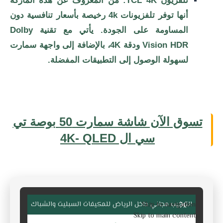
تلفزيون TCL 4K: من المعروف عن هذه الماركة
أنها توفر تلفزیونات 4k رخیصة بأسعار تنافسية دون
المساومة على الجودة. يأتي مع تقنية Dolby
Vision HDR ودقة 4K، بالإضافة إلى واجهة سمارت
لسهولة الوصول إلى التطبيقات المفضلة.
تسوق الآن شاشة سمارت 50 بوصة تي
سي ال 4K- QLED