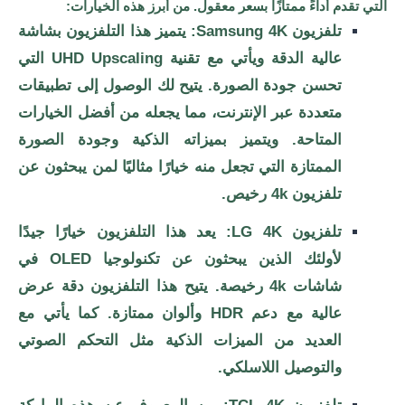
التي تقدم أداءً ممتازًا بسعر معقول. من أبرز هذه الخيارات:
تلفزيون Samsung 4K: يتميز هذا التلفزيون بشاشة
عالية الدقة ويأتي مع تقنية UHD Upscaling التي
تحسن جودة الصورة. يتيح لك الوصول إلى تطبيقات
متعددة عبر الإنترنت، مما يجعله من أفضل الخيارات
المتاحة. ويتميز بميزاته الذكية وجودة الصورة
الممتازة التي تجعل منه خيارًا مثاليًا لمن يبحثون عن
تلفزيون 4k رخيص.
تلفزيون LG 4K: يعد هذا التلفزيون خيارًا جيدًا
لأولئك الذين يبحثون عن تكنولوجيا OLED في
شاشات 4k رخيصة. يتيح هذا التلفزيون دقة عرض
عالية مع دعم HDR وألوان ممتازة. كما يأتي مع
العديد من الميزات الذكية مثل التحكم الصوتي
والتوصيل اللاسلكي.