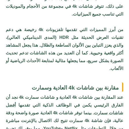
على ذلك، تتوفر شاشات 4k في مجموعة من الأحجام والموديلات
التي تناسب جميع الميزانيات.
من أبرز المميزات التي تقدمها تلفزیونات 4k رخیصة هي دعم
تقنيات العرض الحديثة مثل HDR (المدى الديناميكي العالي)،
والذي يعزز التباين بين الألوان الساطعة والظلال. هذا يجعل المشاهد
أكثر واقعية وحيوية. كما أن العديد من هذه الشاشات تدعم تحديث
الصورة بشكل سريع، مما يجعلها مثالية لمتابعة الأحداث الرياضية أو
الألعاب.
مقارنة بين شاشات 4k العادية وسمارت
عند المقارنة بين شاشات 4k العادية و شاشات سمارت 4k نجد أن
الفارق الرئيسي يكمن في الوظائف الذكية التي تقدمها
أفضل
شاشات سمارت
. بينما توفر شاشات 4k العادية صورة واضحة ودقة
عالية، فإن شاشة 4k سمارت تتيح لك الاتصال بالإنترنت مباشرة
من خلال التطبيقات مثل Netflix وYouTube، مما يوفر لك تجربة