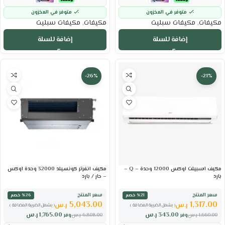
متوفر في المخزون
متوفر في المخزون
مكيفات
,
مكيفات سبليت
مكيفات
,
مكيفات سبليت
إضافة للسلة
إضافة للسلة
-26%
-21%
مكيف اسبيلت اوكس 12000 وحدة – Q –
مكيف انفرتر كونسيلد 32000 وحدة اوكس
بارد
– حار / بارد
سعر المنتج
سعر المنتج
٪21 خصم
٪26 خصم
5,043.00
1,317.00
ر.س
ر.س
( يشمل الضريبة المضافة )
( يشمل الضريبة المضافة )
343.00
ر.س
1,765.00
ر.س
1,660.00
ر.س
وفر
6,808.00
ر.س
وفر