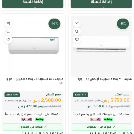
إضافة للسلة
إضافة للسلة
-16%
-13%
مكيف ٣٦ وحدة سبليت أوكس Q – بارد
مكيف aux سبليت 24 وحدة انفيرتر – حار و
بارد
سعر المنتج
سعر المنتج
٪13 خصم
٪16 خصم
2,508.00
3,750.00
ر.س
ر.س
( يشمل الضريبة المضافة )
( يشمل الضريبة المضافة )
560.00
ر.س
477.00
ر.س
4,310.00
ر.س
وفر
2,985.00
ر.س
وفر
قسّمها على طريقتك. اشترِ الآن وادفع لاحقاً
قسّمها على طريقتك. اشترِ الآن وادفع لاحقاً
متوفر في المخزون
متوفر في المخزون
مكيفات
,
مكيفات سبليت
مكيفات
,
مكيفات سبليت