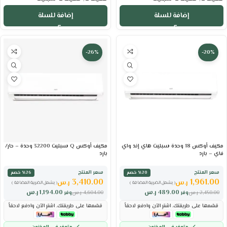
إضافة للسلة
إضافة للسلة
-26%
-20%
مكيف أوكس 18 وحدة سبليت هاي إند واي
مكيف أوكس Q سبليت 32200 وحدة – حار/
فاي – بارد
بارد
سعر المنتج
سعر المنتج
٪20 خصم
٪26 خصم
3,410.00
1,961.00
ر.س
ر.س
( يشمل الضريبة المضافة )
( يشمل الضريبة المضافة )
489.00
ر.س
1,194.00
ر.س
2,450.00
ر.س
وفر
4,604.00
ر.س
وفر
قسّمها على طريقتك. اشترِ الآن وادفع لاحقاً
قسّمها على طريقتك. اشترِ الآن وادفع لاحقاً