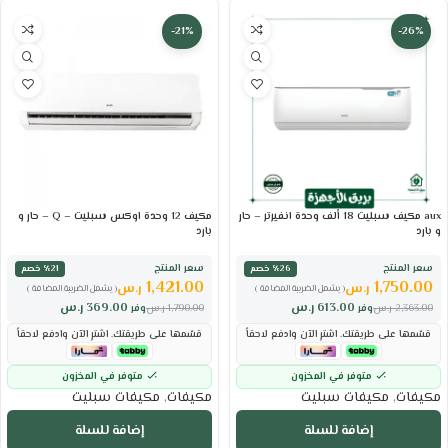
-21%
-26%
aux مكيف سبليت 18 ألف وحدة انفيرتر – حار
مكيف 12 وحدة اوكس سبليت – Q – حار و
و بارد
بارد
سعر المنتج
سعر المنتج
٪26 خصم
٪21 خصم
1,421.00
1,750.00
ر.س
ر.س
( يشمل الضريبة المضافة )
( يشمل الضريبة المضافة )
613.00
ر.س
369.00
ر.س
2,363.00
ر.س
وفر
1,790.00
ر.س
وفر
قسّمها على طريقتك. اشترِ الآن وادفع لاحقاً
قسّمها على طريقتك. اشترِ الآن وادفع لاحقاً
متوفر في المخزون
متوفر في المخزون
مكيفات
,
مكيفات سبليت
مكيفات
,
مكيفات سبليت
إضافة للسلة
إضافة للسلة