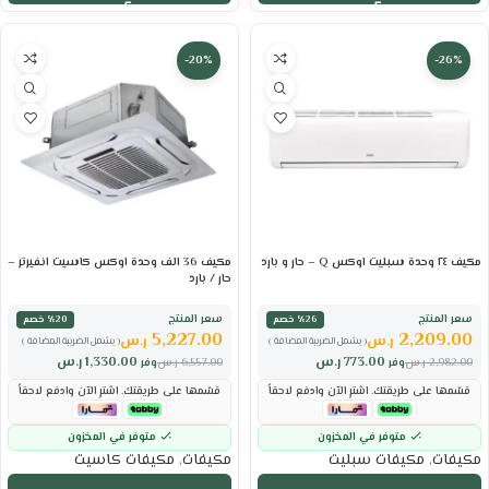
-20%
-26%
مكيف ٢٤ وحدة سبليت اوكس Q – حار و بارد
مكيف 36 الف وحدة اوكس كاسيت انفيرتر –
حار / بارد
سعر المنتج
سعر المنتج
٪26 خصم
٪20 خصم
5,227.00
2,209.00
ر.س
ر.س
( يشمل الضريبة المضافة )
( يشمل الضريبة المضافة )
773.00
ر.س
1,330.00
ر.س
2,982.00
ر.س
وفر
6,557.00
ر.س
وفر
قسّمها على طريقتك. اشترِ الآن وادفع لاحقاً
قسّمها على طريقتك. اشترِ الآن وادفع لاحقاً
متوفر في المخزون
متوفر في المخزون
مكيفات
,
مكيفات سبليت
مكيفات
,
مكيفات كاسيت