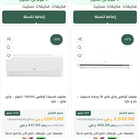
متوفر في المخزون
متوفر في المخزون
مكيفات
,
مكيفات سبليت
مكيفات
,
مكيفات سبليت
إضافة للسلة
إضافة للسلة
-21%
-17%
مكيف أوكس واي فاي 18 وحدة سبليت –
مكيف اسبلت أوكس 18000- انفرتر – واي
حار و بارد
فاي – بارد
سعر المنتج
سعر المنتج
٪17 خصم
٪21 خصم
1,665.00
2,042.00
ر.س
ر.س
( يشمل الضريبة المضافة )
( يشمل الضريبة المضافة )
408.00
ر.س
447.00
ر.س
2,450.00
ر.س
وفر
2,112.00
ر.س
وفر
قسّمها على طريقتك. اشترِ الآن وادفع لاحقاً
قسّمها على طريقتك. اشترِ الآن وادفع لاحقاً