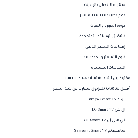
سهولة الاتصال بالإنترنت
دعم تطبيقات البث المباشر
جودة الصورة والصوت
تشغيل الوسائط المتعددة
إمكانيات التحكم الذكي
تنوع الأسعار والموديلات
التحديثات المستمرة
مقارنة بين أشهر شاشات K4 و Full HD
أفضل شاشات تلفزيون سمارت من حيث السعر
اركو arrqw Smart TV
ال جي LG Smart TV
تي سي إل TCL Smart TV
سامسونج Samsung Smart TV