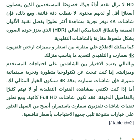
HD لا تزال تقدم أداءً جيدًا، خصوصًا للمستخدمين الذين يفضلون
أسعارًا أقل أو لديهم محتوى لا يتطلب دقة فائقة. ومع ذلك، فإن
شاشات 4K توفر تجربة مشاهدة أكثر تطورًا بفضل تقنية الألوان
العميقة والنطاق الديناميكي العالي (HDR) الذي يعزز جودة الصورة
بشكل ملحوظ مقارنة بالشاشات التقليدية.
كما يمكنك الاطلاع علي مقارنة بين اسعار و مميزات
ارخص تلفزيون
4k
سمارت و التلقيدي لتحديد ما يناسب منزلك.
وبالتالي يعتمد الاختيار بين الشاشتين على احتياجات المستخدم
وميزانيته. إذا كنت تبحث عن تكنولوجيا متطورة وتجربة سينمائية
مميزة، فإن شاشات سمارت بدقة 4K ستكون الخيار المثالي لك.
أما إذا كنت تكتفي بمشاهدة القنوات التقليدية أو لا تهتم كثيرًا
بالتفاصيل الدقيقة، فقد تكون شاشات Full HD كافية. ومع تطور
تقنيات شاشات تلفزيون سمارت باستمرار، أصبح من السهل العثور
على خيارات متنوعة تلبي جميع الاحتياجات بأسعار تنافسية.
[table id=2 /]