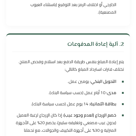
الخارجي أو اختلاف الرمز بعد التوقيع (باستثناء العيوب
المصنعية).
2. آلية إعادة المدفوعات
يتم إعادة المبلغ بنفس طريقة الدفع بعد استلام وفحص المنتج.
تختلف فترات استرداد المبلغ كالتالي:
التحويل البنكي:
يومين عمل.
مدى:
10 أيام عمل (حسب سياسة البنك).
بطاقة ائتمانية:
14 يوم عمل (حسب سياسة البنك).
خصم الإرجاع (لعدم وجود عيب):
إذا كان الإرجاع لرغبة العميل
(بدون عيب مصنعي وتغليفه سليم)، يخصم 20% على الأجهزة
المنزلية و 30% على أجهزة التكييف والجوالات، مع تحملنا