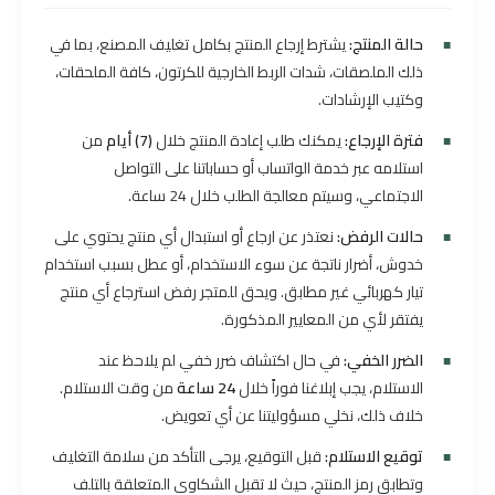
حالة المنتج:
يشترط إرجاع المنتج بكامل تغليف المصنع، بما في
ذلك الملصقات، شدات الربط الخارجية للكرتون، كافة الملحقات،
وكتيب الإرشادات.
فترة الإرجاع:
يمكنك طلب إعادة المنتج خلال
(7) أيام
من
استلامه عبر خدمة الواتساب أو حساباتنا على التواصل
الاجتماعي، وسيتم معالجة الطلب خلال 24 ساعة.
حالات الرفض:
نعتذر عن ارجاع أو استبدال أي منتج يحتوي على
خدوش، أضرار ناتجة عن سوء الاستخدام، أو عطل بسبب استخدام
تيار كهربائي غير مطابق. ويحق للمتجر رفض استرجاع أي منتج
يفتقر لأي من المعايير المذكورة.
الضرر الخفي:
في حال اكتشاف ضرر خفي لم يلاحظ عند
الاستلام، يجب إبلاغنا فوراً خلال
24 ساعة
من وقت الاستلام.
خلاف ذلك، نخلي مسؤوليتنا عن أي تعويض.
توقيع الاستلام:
قبل التوقيع، يرجى التأكد من سلامة التغليف
وتطابق رمز المنتج، حيث لا تقبل الشكاوى المتعلقة بالتلف