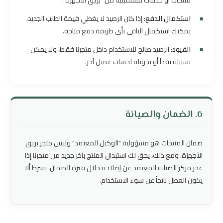
منتجات أو خدمات مستقبلية من "بريق الأجهزة".
استكمال الدفع:
إذا كان الرصيد لا يغطي قيمة الطلب الجديد،
يمكنك استكمال الباقي بأي طريقة دفع متاحة.
القيود:
الرصيد صالح للاستخدام داخل متجرنا فقط، ولا يمكن
تسييله نقداً أو تحويله لحساب عميل آخر.
6. الضمان والصيانة
ضمان المنتجات هو مسؤولية "الوكيل المعتمد" وليس متجر بريق
الأجهزة. ومع ذلك، يحق لك استبدال المنتج بآخر جديد من متجرنا إذا
عجز مركز الصيانة المعتمد عن إصلاحه خلال فترة الضمان، بشرط ألا
يكون العطل ناتجاً عن سوء الاستخدام.