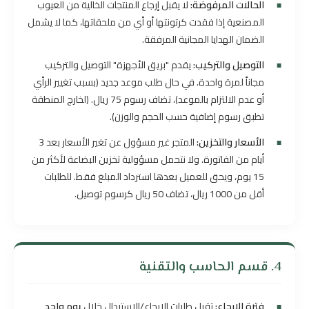
الحالات المرفوضة:
لا يقبل إرجاع المنتجات الخالية من العيوب
المصنعية إذا فقدت كرتونتها أو أي من ملحقاتها، كما لا يشمل
الضمان الهدايا المجانية المرفقة.
التوصيل والتركيب:
يقدم "بريق الأجهزة" التوصيل والتركيب
مجاناً لمرة واحدة. في حال طلب موعد جديد (بسبب تغيير الرأي
أو عدم الالتزام بالموعد)، تضاف رسوم 75 ريال. (لخارج المنطقة
تطبق رسوم إضافية حسب الحجم والوزن).
الأسعار والتخزين:
المتجر غير مسؤول عن تغير الأسعار بعد 3
أيام من الفاتورة. ولا نتحمل مسؤولية تخزين البضاعة لأكثر من
15 يوم، ويحق للعميل بعدها استرداد المبلغ فقط. للطلبات
أقل من 1000 ريال، تضاف 50 ريال كرسوم توصيل.
4. قسم الحاسب والتقنية
فترة الإرجاع:
تقبل طلبات الإرجاع/الاستبدال خلال
يوم واحد