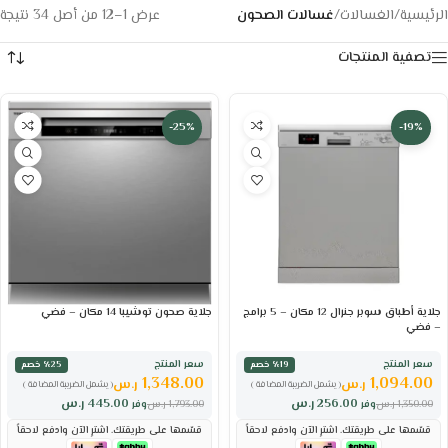
الرئيسية
/
الغسالات
/
غسالات الصحون
عرض 1–12 من أصل 34 نتيجة
تصفية المنتجات
-25%
-19%
جلاية أطباق سوبر جنرال 12 مكان – 5 برامج
جلاية صحون توشيبا 14 مكان – فضي
– فضي
سعر المنتج
سعر المنتج
٪19 خصم
٪25 خصم
1,348.00
1,094.00
ر.س
ر.س
( يشمل الضريبة المضافة )
( يشمل الضريبة المضافة )
256.00
ر.س
445.00
ر.س
1,350.00
ر.س
وفر
1,793.00
ر.س
وفر
قسّمها على طريقتك. اشترِ الآن وادفع لاحقاً
قسّمها على طريقتك. اشترِ الآن وادفع لاحقاً