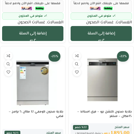
قسّمها على طريقتك. اشترِ الآن وادفع لاحقاً
قسّمها على طريقتك. اشترِ الآن وادفع لاحقاً
متوفر في المخزون
متوفر في المخزون
الغسالات
,
غسالات الصحون
الغسالات
,
غسالات الصحون
إضافة إلى السلة
إضافة إلى السلة
-23%
-22%
جلاية صحون كتشن برو – فري استاند –
جلاية صحون كومفي 12 مكان 5 برامج –
15مكان – سلفر
فضي
سعر المنتج
٪22 خصم
1,893.00
ر.س
سعر المنتج
٪23 خصم
( يشمل الضريبة المضافة )