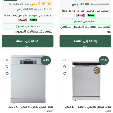
908.00
ر.س
549.00
ر.س
2,442.00
ر.س
وفر
( يشمل الضريبة المضافة )
272.00
ر.س
1,180.00
ر.س
وفر
قسّمها على طريقتك. اشترِ الآن وادفع لاحقاً
قسّمها على طريقتك. اشترِ الآن وادفع لاحقاً
متوفر في المخزون
الغسالات
,
غسالات الصحون
,
كيتشن
متوفر في المخزون
برو
الغسالات
,
غسالات الصحون
إضافة إلى السلة
إضافة إلى السلة
-24%
-25%
جلاية صحون كومفي 5 برامج – 12 مكان –
جلاية صحون يوجين 14 مكان – 6 برنامج –
فضي
أبيض