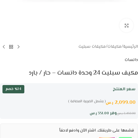
Click to enlarge
الرئيسية
/
مكيفات
/
مكيفات سبليت
دانسات
مكيف سبليت 24 وحدة دانسات – حار / بارد
سعر المنتج
٪14 خصم
( يشمل الضريبة المضافة )
2,099.00
ر.س
وفر
351.00
ر.س
2,450.00
ر.س
قسّمها على طريقتك. اشترِ الآن وادفع لاحقاً