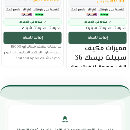
4,207.00
ر.س
قسّمها على طريقتك. اشترِ الآن وادفع لاحقاً
قسّمها على طريقتك. اشترِ الآن وادفع لاحقاً
متوفر في المخزون
متوفر في المخزون
مكيفات
,
مكيفات سبليت
مكيفات
,
مكيفات شباك
إضافة للسلة
إضافة للسلة
مميزات مكيف
مواصفات مكيف شباك ارو 18000
وحده – بارد : العلامة التجارية : ارو النوع
سبيلت بيسك 36
: مكيف شباك القدرة الفعلية :
الف وحدة انفرتر حار
و بارد :
مكيف هواء حار و بارد
خاصية واي فاي
كمبروسر انفرتر عالي الكفاءة
وضعية التربو
شاشة عرض ال اي دي
إعادة التشغيل التلقائي
نظام تعقيم وتنظيف ذاتي
خاصية وضع النوم