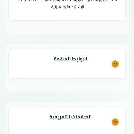
متجر “بريق الأجهزة” هو وجهتك الأولى لتسوق أحدث الأجهزة
ريموت كنترول للتحكم عن بُعد
الإلكترونية والمنزلية.
مروحة داخلية متعددة السرعات
فلتر صحي لإزالة الغبار والبكتيريا
غاز تبريد صديق للبيئة: R410a
تصميم أنيق يناسب جميع الأذواق
الضمان الشامل عامين
ضمان الكمبروسر 5 سنوات
بلد المنشأ الصين
الروابط المهمة
الصفحات التعريفية