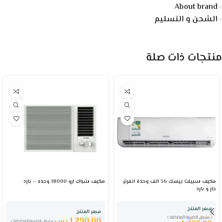
About brand
الشحن و التسليم
منتجات ذات صلة
مكيف سبيلت بيسك 36 الف وحدة انفرتر
مكيف شباك ارو 18000 وحده – بارد
حار و بارد
سعر المنتج
سعر المنتج
( يشمل الضريبة المضافة )
1,290.00
ر.س
( يشمل الضريبة المضافة )