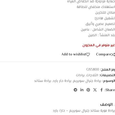
حماية مزدوجة ضد انخفاض المياه
استهلاك منخفض للطاقة
مكان للتخزين
تشغيل هادئ
تصميم عصري وأنيق
الضمان الشامل : عامين
بلد المنشأ : الصين
غير متوفر في المخزون
Add to wishlist
Compare
رمز المنتج:
GS5800
التصنيفات:
الثلاجات
,
برادات
الوسوم:
برادة جنرال سوبريم
,
برادة حار بارد
,
برادة ستاند
Share:
الوصف
برادة موية ستاند جنرال سوبريم – حار/ بارد