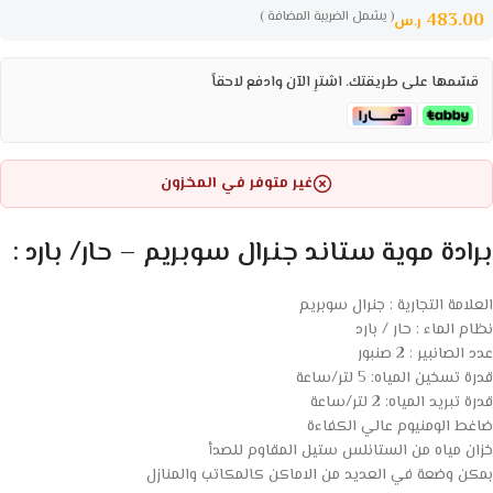
( يشمل الضريبة المضافة )
483.00
ر.س
قسّمها على طريقتك. اشترِ الآن وادفع لاحقاً
غير متوفر في المخزون
برادة موية ستاند جنرال سوبريم – حار/ بارد :
العلامة التجارية : جنرال سوبريم
نظام الماء : حار / بارد
عدد الصانبير : 2 صنبور
قدرة تسخين المياه: 5 لتر/ساعة
قدرة تبريد المياه: 2 لتر/ساعة
ضاغط الومنيوم عالي الكفاءة
خزان مياه من الستانلس ستيل المقاوم للصدأ
بمكن وضعة في العديد من الاماكن كالمكاتب والمنازل