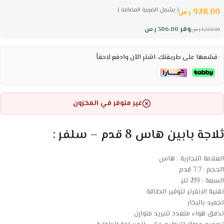
( يشمل الضريبة المضافة )
928.00
ر.س
وفر
306.00
ر.س
1,234.00
ر.س
قسّمها على طريقتك. اشترِ الآن وادفع لاحقاً
غير متوفر في المخزون
ثلاجة بابين هاس 8 قدم – سلفر :
العلامة التجارية : هاس
الحجم : 7.7 قدم
السعة : 219 لتر
تقنية الانفرتر لتوفير الطاقة
تجميد بالبخار
تدفق هواء متعدد لتبريد متوازن