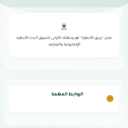
الحجم الفعلي : 10.5 قدم
غاز تبريد R600a صديق للبيئة
السعة اللتريه : 279 لتر
الحفاظ علي نضارة وسلامة المأكولات
تبريد بالبخار نوفروست
مزودة بخاصية التبريد السريع
كفاءة تبريد مثالية
تعتمد على تكنولوجيا التبريد بالبخار نو
مساحه تخزين واسعة
فروست
غاز تبريد R600a صديق للبيئة
مزودة بتحكم ميكانيكي لمستويات
تحافظ علي نضارة الطعام
متجر “بريق الأجهزة” هو وجهتك الأولى لتسوق أحدث الأجهزة
التبريد
باب قابل للانعكاس
الإلكترونية والمنزلية.
تحتوي على أرفف زجاجية قابلة
إضاءة داخلية LED
للتعديل
استهلاك اقتصادي للطاقة
مزودة بقفل ومفتاح للحماية من عبث
تدفق هواء قوي و بعيد المدي
الأطفال
مقبض لسهولة الاستخدام
تعمل بمستوى ضوضاء منخفض أثناء
ارفف داخلية متعددة
التشغيل
ادرج لحفظ الطعام
توفر في استهلاك الطاقة الكهربائية
قواعد لتعزيز الثبات
تأتي بتصميم فريد ومميز
اقل مستوي ضوضاء
بلد المنشأ : الصين
الروابط المهمة
هيكل مصنوع من مواد عالية الجودة
الضمان الشامل : عامين
الضمان الشامل : عامان
ضمان الكمبروسر : 5 سنوات
بلد الصنع : الصين
الأبعاد : 63.8 * 72.9 * 154.9 سم