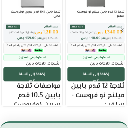
ثلاجة 12 قدم بابين ميلنج نو فروست –
ثلاجة بابين 10.5 قدم سرين نوفروست –
سلفر
فضي
سعر المنتج
سعر المنتج
٪25 خصم
٪27 خصم
1,211.00
1,340.00
ر.س
ر.س
( يشمل الضريبة المضافة )
( يشمل الضريبة المضافة )
440.00
ر.س
439.00
ر.س
1,780.00
ر.س
وفر
1,650.00
ر.س
وفر
قسّمها على طريقتك. اشترِ الآن وادفع لاحقاً
قسّمها على طريقتك. اشترِ الآن وادفع لاحقاً
متوفر في المخزون
متوفر في المخزون
الثلاجات
,
ثلاجات بابين
الثلاجات
,
ثلاجات بابين
إضافة إلى السلة
إضافة إلى السلة
ثلاجة 12 قدم بابين
مواصفات ثلاجة
ميلنج نو فروست -
بابين 10.5 قدم
سلفر :
سرين نوفروست –
فضي :
العلامة التجارية : ميلنج
الحجم الفعلي : 12.3 قدم
العلامه التجاريه : سرين
السعة : 348 لتر