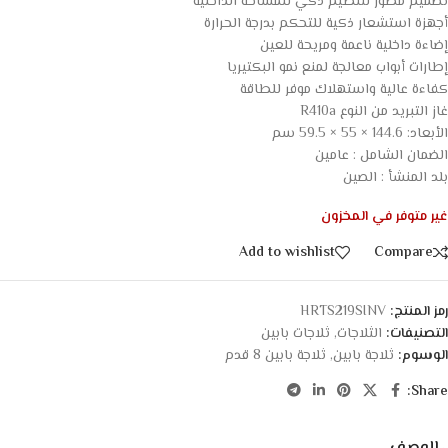
تصميم مطوّر لتنظيم ذكي للمساحة الداخلية
أجهزة استشعار ذكية للتحكم بدرجة الحرارة
إضاءة داخلية ناعمة ومريحة للعين
إطارات أبواب معالجة لمنع نمو البكتيريا
كفاءة عالية واستهلاك موفر للطاقة
غاز التبريد من النوع R410a
الأبعاد: 144.6 × 55 × 59.5 سم
الضمان الشامل : عامين
بلد المنشأ : الصين
غير متوفر في المخزون
Add to wishlist
Compare
رمز المنتج:
HRTS219SINV
التصنيفات:
الثلاجات
,
ثلاجات بابين
الوسوم:
ثلاجة بابين
,
ثلاجة بابين 8 قدم
Share: