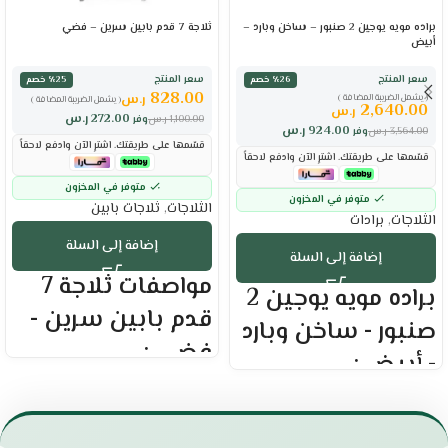
براده مويه يوجين 2 صنبور – ساخن وبارد –
ثلاجة 7 قدم بابين سرين – فضي
أبيض
سعر المنتج
سعر المنتج
٪26 خصم
٪25 خصم
828.00
ر.س
( يشمل الضريبة المضافة )
( يشمل الضريبة المضافة )
2,640.00
ر.س
272.00
ر.س
1,100.00
ر.س
وفر
924.00
ر.س
3,564.00
ر.س
وفر
قسّمها على طريقتك. اشترِ الآن وادفع لاحقاً
قسّمها على طريقتك. اشترِ الآن وادفع لاحقاً
متوفر في المخزون
متوفر في المخزون
الثلاجات
,
ثلاجات بابين
الثلاجات
,
برادات
إضافة إلى السلة
إضافة إلى السلة
مواصفات ثلاجة 7
براده مويه يوجين 2
قدم بابين سرين -
صنبور - ساخن وبارد
فضي :
- أبيض :
العلامه التجاريه : سرين
العلامة التجارية : يوجين
السعة اللترية : 211 لتر
عدد الصنابير : 2 صنبور
سعة الثلاجه : 170
برادة ماء : بارد – حار