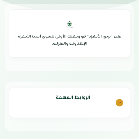
سعة الفريزر : 41 لتر
السعة : 10.5 لتر
كفاءة تبريد عالية
تحتوي علي 5 فلاتر
استهلاك اقتصادي للطاقة
خزان من الفولاذ المقاوم للصدأ
ضوء ليد داخليي
تشغيل هادئ للغاية
غاز تبريد صديق للبيئة
خفيف الوزن ومثالي لأي زاوية في
ارفف داخلية قابلة للتعديل
المنزل
متجر “بريق الأجهزة” هو وجهتك الأولى لتسوق أحدث الأجهزة
ادرج لحفظ الطعام
قفل أمان مخصص لمنع عبث الأطفال
الإلكترونية والمنزلية.
ضاغط عالي الكفاءة
الضمان الشامل : عامين
مقبض لسهولة الاستخدام
الوكيل : شركة أمواج الدولية
ترموستات قابل للتعديل
تحافظ علي نضارة الطعام
هيكل مصنوع من مواد عالية الجودة
قواعد ثابتة و مانعة للانزلاق
الضمان الشامل : عامان
بلد الصنع : الصين
الأبعاد : 58 * 55 * 149 سم
الروابط المهمة