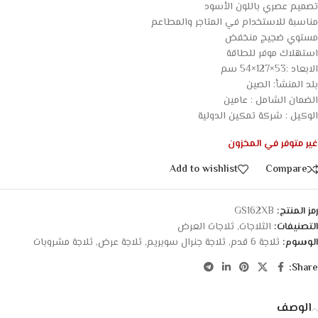
تصميم عصري باللون الأسود
مناسبة للاستخدام في المتاجر والمطاعم
مستوي ضجيج منخفض
استهلاك موفر للطاقة
الابعاد :53×127×54 سم
بلد المنشأ: الصين
الضمان الشامل : عامين
الوكيل : شركة تمكين الدولية
غير متوفر في المخزون
Add to wishlist
Compare
رمز المنتج:
GS162XB
التصنيفات:
الثلاجات
,
ثلاجات العرض
الوسوم:
ثلاجة 6 قدم
,
ثلاجة جنرال سوبريم
,
ثلاجة عرض
,
ثلاجة مشروبات
Share:
الوصف