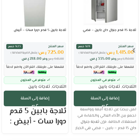
ثلاجة 15 قدم جنرال دان بابين – فضي
ثلاجة بابين 5 قدم دورا سات – أبيض
سعر المنتج
سعر المنتج
٪19 خصم
٪23 خصم
725.00
1,415.00
ر.س
ر.س
( يشمل الضريبة المضافة )
( يشمل الضريبة المضافة )
335.00
ر.س
218.00
ر.س
1,750.00
ر.س
وفر
943.00
ر.س
وفر
قسّمها على طريقتك. اشترِ الآن وادفع لاحقاً
قسّمها على طريقتك. اشترِ الآن وادفع لاحقاً
متوفر في المخزون
متوفر في المخزون
الثلاجات
,
ثلاجات بابين
الثلاجات
,
ثلاجات بابين
إضافة إلى السلة
إضافة إلى السلة
ثلاجة بابين 5 قدم
لمن يبحث عن ثلاجة أنيقة وواسعة
تجمع بين الأداء العالي والكفاءة في
دورا سات - أبيض :
استهلاك الطاقة، فإن
ثلاجة جنرال
دان
15 قدم – بابين – فضي هي الخيار
العلامة التجارية : دورا سات
المثالي. صُممت لتناسب احتياجات
الحجم الفعلي : 4.7 قدم