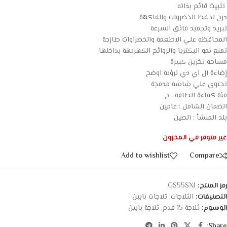
تثبيت قائم بذاته
درج لحفظ الخضروات والفاكهة
تبريد وتجميد فائق السرعة
المحافظه علي الاطعمة والخضراوات طازجة
تمنع نمو البكتريا والروائح الكهريهة بداخلها
مساحة تخزين كبيرة
إضاءة ال اي دي لرؤية اوضح
تحتوي علي شاشة مدمجة
فئة كفاءة الطاقة : ج
الضمان الشامل : عامين
بلد المنشأ : الصين
غير متوفر في المخزون
Add to wishlist
Compare
رمز المنتج:
GS55SXI
التصنيفات:
الثلاجات
,
ثلاجات بابين
الوسوم:
ثلاجة 15 قدم
,
ثلاجة بابين
Share: