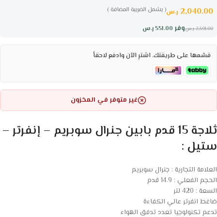
( يشمل الضريبة المضافة )
2,040.00
ر.س
وفر
551.00
ر.س
2,591.00
ر.س
قسّمها على طريقتك. اشترِ الآن وادفع لاحقاً
غير متوفر في المخزون
ثلاجة 15 قدم بابين جنرال سوبريم – إنفرتر –
ستيل :
العلامة التجارية : جنرال سوبريم
الحجم الفعلي : 14.9 قدم
السعة : 420 لتر
ضاغط انفرتر عالي الكفاءة
تدعم تكنولوجيا تعدد تدفق الهواء