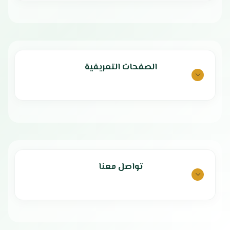
تبريد قوي وفعال
الضمان الشامل: عامين
الوكيل: شركة دان الوطنية
مميزات ثلاجة جنرال
دان
الصفحات التعريفية
تصميم فضي أنيق يناسب مختلف
ديكورات المطابخ العصرية.
سعة كبيرة 418 لتر لتخزين كميات
وفيرة من الأطعمة والمشروبات.
نظام تبريد بالبخار يحافظ على توزيع
متوازن للبرودة في جميع الأرفف.
فلتر تعقيم يمنع الروائح الكريهة
ويحافظ على نضارة المكونات.
مروحة داخلية تحافظ على تدفق
الهواء وتنظيم درجات الحرارة.
تواصل معنا
إضاءة داخلية تسهّل رؤية المحتويات
بوضوح.
تشغيل هادئ يناسب الأجواء المنزلية
المريحة.
استهلاك منخفض للطاقة لتحقيق
توفير فعلي في الفواتير.