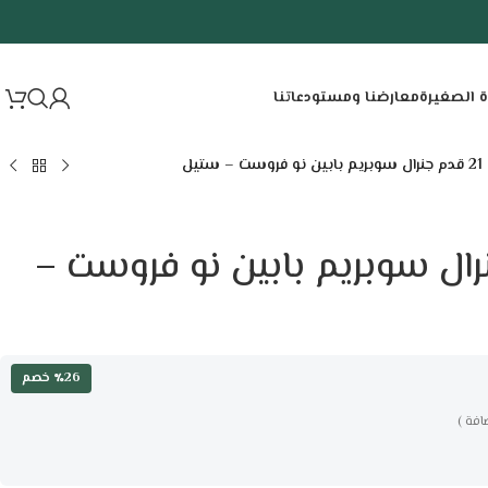
ة الصغيرة
معارضنا ومستودعاتنا
– ستيل
قدم جنرال سوبريم بابين نو فروست –
٪26 خصم
افة )