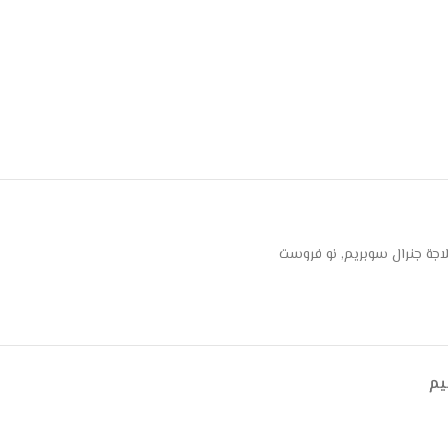
اجة جنرال سوبريم
,
نو فروست
يم