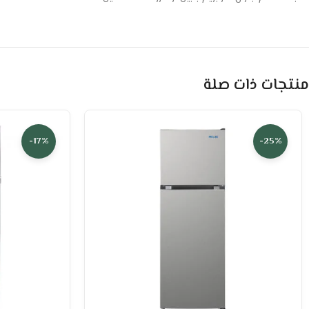
منتجات ذات صلة
-17%
-25%