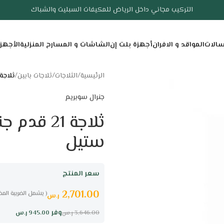
التركيب مجاني داخل الرياض للمكيفات السبليت والشباك
سالات
المواقد و الافران
أجهزة بلت إن
الشاشات و المسارح المنزلية
الأجهز
الرئيسية
/
الثلاجات
/
ثلاجات بابين
/
ثلاجة 21 قدم جنرال سوبريم بابين نو فروست 
جنرال سوبريم
ثلاجة 21 
ستيل
سعر المنتج
2,701.00
( يشمل الضريبة المض
ر.س
وفر
945.00
ر.س
3,646.00
ر.س