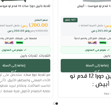
ثلاجة بابين دورا سات 16 قدم نو فروست – فضي
سعر المنتج
٪17 خصم
1,700.00
ر.س
ر.س
( يشمل الضريبة المضافة )
( يشمل الضريبة المضا
ر
265.00
ر.س
1,900.00
ر.س
وفر
200.00
ر.س
ى طريقتك. اشترِ الآن وادفع لاحقاً
قسّمها على طريقتك. اشترِ الآن وادف
متوفر في المخزون
متوفر في المخزون
بابين
الثلاجات
,
ثلاجات بابين
إضافة إلى السلة
إضافة إلى السلة
ثلاجة بابين دورا 12 قدم نو
مع
ثلاجة دورا سات،
ستحصل على تواز
الأداء العملي والمظهر الأنيق. تأ
أبيض :
تناسب العائلات، ونظام تبريد متطو
نضارة الطعام لأطول فترة ممكنة. ت
 دورا
العصري يضيف لمسة جمالية إلى مط
بتجربة تبريد ذكية ومريحة كل يوم.
بخار