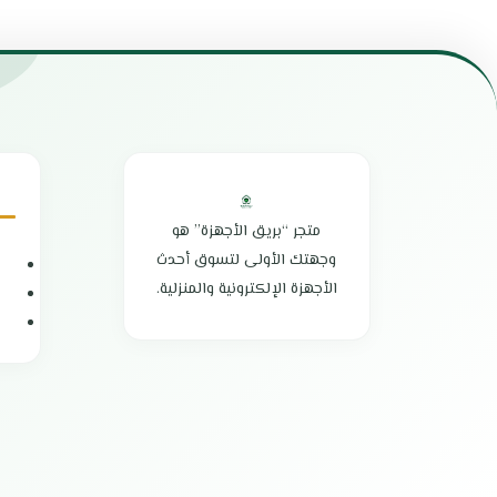
الحفاظ علي نضارة وسلامة المأكولات
مانع تكون الجليد  Frost
مزودة بخاصية التبريد السريع
تبريد سريع وفع
تعتمد على تكنولوجيا التبريد بالبخار نو فروست
إضاءة داخلية LED
مزودة بتحكم ميكانيكي لمستويات التبريد
مستوي ضجيج م
تحتوي على أرفف زجاجية قابلة للتعديل
مساحة كبيرة للت
مزودة بقفل ومفتاح للحماية من عبث الأطفال
غاز التبريد من النوع :
تعمل بمستوى ضوضاء منخفض أثناء التشغيل
أرفف قابلة للتع
توفر في استهلاك الطاقة الكهربائية
درج مخصص للفاك
تأتي بتصميم فريد ومميز
ذو كفاءة عالية 
متجر “بريق الأجهزة” هو
بلد المنشأ : الصين
مصنوعة من مواد 
وجهتك الأولى لتسوق أحدث
الضمان الشامل : عامين
مزودة بأرجل قوية
الأجهزة الإلكترونية والمنزلية.
تحكم يدوي فى د
قفل أمان ضد عب
الأبعاد : 170 × 60 × 63 سم
الوكيل : شركة 