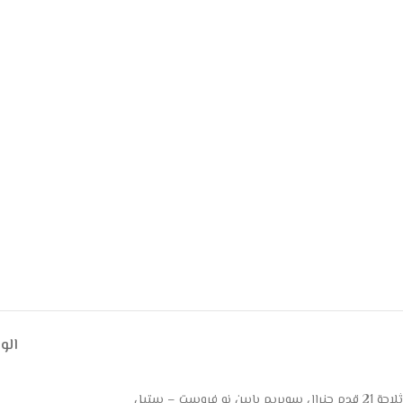
ال
ثلاجة 21 قدم جنرال سوبريم بابين نو فروست – ستيل