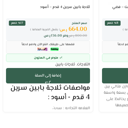
ثلاجة بابين سرين 4 قدم – أسود
سعر المنتج
٪11 خصم
٪17 خصم
664.00
ر.س
فة )
( يشمل الضريبة المضافة )
800.00
ر.س
وفر
136.00
ر.س
ع لاحقاً
قسّمها على طريقتك. اشترِ الآن وادفع لاحقاً
متوفر في المخزون
الثلاجات
,
ثلاجات بابين
إضافة إلى السلة
مواصفات ثلاجة بابين سرين
ن مثالي بين
تي بسعة واسعة
4 قدم - أسود :
ر يحافظ على
صميمها
العلامه التجاريه : سرين
بخك، لتستمتع
الحجم الفعلي : 4 قدم
السعة اللتريه : 112 لتر
كفاءة تبريد عالية