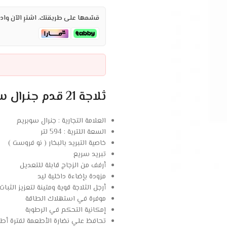
قسّمها على طريقتك. اشترِ الآن وادف
ثلاجة 21 قدم جنرال سوبريم بابين نو فروست – ستيل :
العلامة التجارية : جنرال سوبريم
السعة اللترية : 594 لتر
خاصية التبريد بالبخار ( نو فروست )
تبريد سريع
أرفف من الزجاج قابلة للتعديل
مزودة بإضاءة داخلية ليد
أرجل الثلاجة قوية ومتينة لتعزيز الثبات
موفرة في استهلاك الطاقة
إمكانية التحكم في الرطوبة
تحافظ علي نضارة الأطعمة لفترة أط