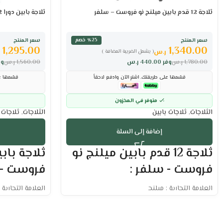
ثلاجة 12 قدم بابين ميلنج نو فروست – سلفر
ثلاجة بابين دورا 12 قدم نو فروست – أبيض
سعر المنتج
سعر المنتج
٪25 خصم
1,295.00
1,340.00
ر.س
( يشمل الضريبة المضافة )
1,780.00
ر.س
وفر
440.00
ر.س
1,560.00
ر.س
وف
قسّمها على طريقتك. اشترِ الآن وادفع لاحقاً
قسّمها عل
متوفر في المخزون
الثلاجات
,
ثلاجات بابين
الثلاجات
,
ثلاجات 
إضافة إلى السلة
ثلاجة 12 قدم بابين ميلنج نو
فروست - سلفر :
فروست - 
العلامة التجارية : ميلنج
العلامة التجارية :
الحجم الفعلي : 12.3 قدم
الحجم الفعلي : 11.8 قدم
السعة : 348 لتر
السعة اللترية : 332 لتر
غاز تبريد R600a صديق للبيئة
خاصية التبريد بال