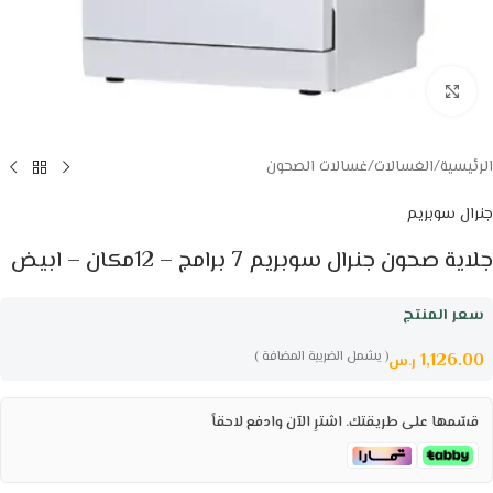
Click to enlarge
الرئيسية
/
الغسالات
/
غسالات الصحون
جنرال سوبريم
جلاية صحون جنرال سوبريم 7 برامج – 12مكان – ابيض
سعر المنتج
( يشمل الضريبة المضافة )
1,126.00
ر.س
قسّمها على طريقتك. اشترِ الآن وادفع لاحقاً