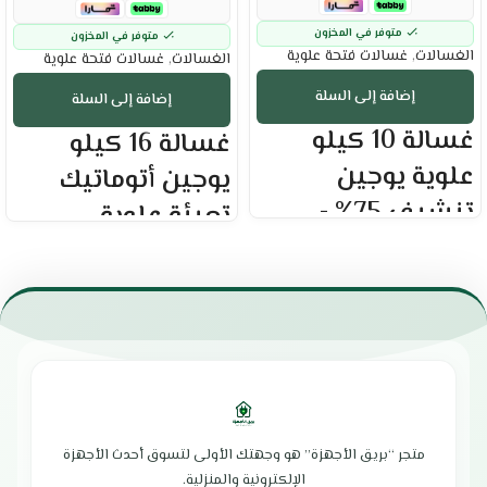
متوفر في المخزون
متوفر في المخزون
الغسالات
,
غسالات فتحة علوية
الغسالات
,
غسالات فتحة علوية
إضافة إلى السلة
إضافة إلى السلة
غسالة 10 كيلو
غسالة 16 كيلو
علوية يوجين
يوجين أتوماتيك
تنشيف 75% -
تعبئة علوية –
أبيض :
فضى :
العلامة التجارية : يوجين
العلامة التجارية : يوجين
سعة الغسالة : 10 كيلو
ال سعة : 16 كيلو
تنشيف 75%
تقنية تدفق المياه ثلاثية الأبعاد
تدفق مياه بتقنية ثلاثية الأبعاد
قفل أمان لحماية الأطفال من العبث
توازن تلقائي في الجهاز
برامج متعددة تناسب جميع أنواع
وظيفة الذاكرة أثناء انقطاع التيار
الملابس
الكهربائي
تكنولوجيا الإنفيرتر لتوفير أقصى قدر
وظيفة التشخيص الذاتي
من الطاقة
متجر “بريق الأجهزة” هو وجهتك الأولى لتسوق أحدث الأجهزة
غطاء شفاف يتيح الرؤية
نظام تشخيص ذاتي للأعطال
الإلكترونية والمنزلية.
شاشة LED عالية الجودة