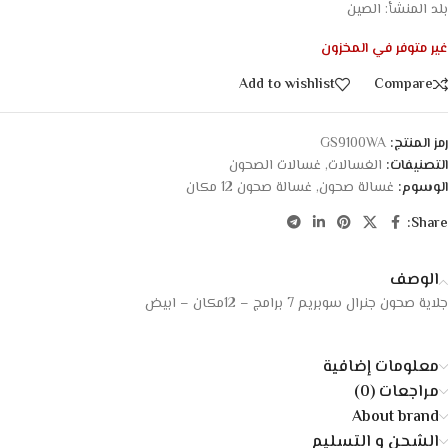
بلد المنشأ: الصين
غير متوفر في المخزون
Add to wishlist
Compare
رمز المنتج:
GS9100WA
التصنيفات:
الغسالات
,
غسالات الصحون
الوسوم:
غسالة صحون
,
غسالة صحون 12 مكان
Share:
الوصف
جلاية صحون جنرال سوبريم 7 برامج – 12مكان – ابيض
معلومات إضافية
مراجعات (0)
About brand
الشحن و التسليم