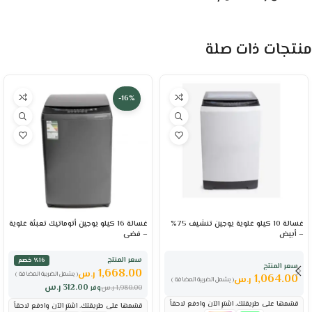
منتجات ذات صلة
-16%
غسالة 10 كيلو علوية يوجين تنشيف 75%
غسالة 16 كيلو يوجين أتوماتيك تعبئة علوية
– أبيض
– فضى
سعر المنتج
٪16 خصم
سعر المنتج
1,668.00
ر.س
( يشمل الضريبة المضافة )
1,064.00
ر.س
( يشمل الضريبة المضافة )
312.00
ر.س
1,980.00
ر.س
وفر
قسّمها على طريقتك. اشترِ الآن وادفع لاحقاً
قسّمها على طريقتك. اشترِ الآن وادفع لاحقاً