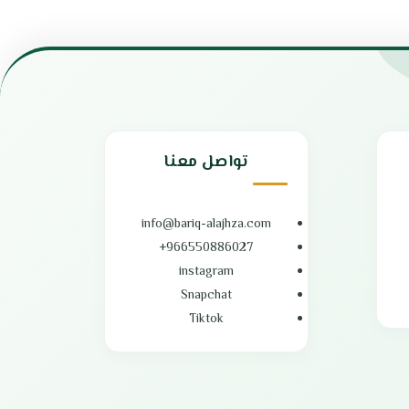
فصل
يحتوي علي سرعتين
عالى الجودة من حيث السرعة والمتانة
ه والخضروات
قاعدة مصممة بشكل مضاد للانزلاق
يمكن تحضير جميع أنواع الطعام في دقائق قليلة
ة
فقط
سهل الاستخدام وسهل التنظيف
دقائق قليلة
تصميم انيق يتمتع أيضًا بلمعان قوي
شفرات فولاذ مقاوم للصدأ قابلة للفصل
تواصل معنا
مطاحن خلط مختلفة السرعات
محرك قوي يمكنه التعامل مع الفواكه والخضروات
بلد المنشأ : الصين
الضمان الشامل : عامين
info@bariq-alajhza.com
966550886027+
instagram
Snapchat
Tiktok