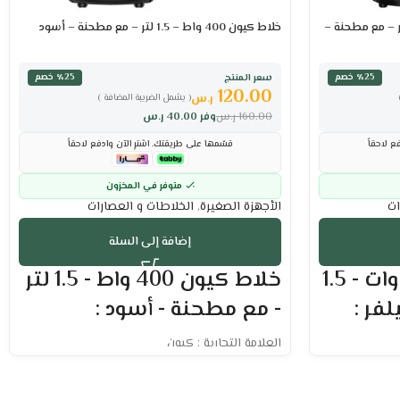
ربائي كيون 500 وات – 1.5 لتر – مع مطحنة –
خلاط كيون 400 واط – 1.5 لتر – مع مطحنة – أسود
سعر المنتج
٪25 خصم
٪25 خصم
120.00
ر.س
( يشمل الضريبة المضافة )
160.00
ر.س
وفر
40.00
ر.س
ع لاحقاً
قسّمها على طريقتك. اشترِ الآن وادفع لاحقاً
متوفر في المخزون
ات
الأجهزة الصغيرة
,
الخلاطات و العصارات
إضافة إلى السلة
خلاط كهربائي 500 وات - 1.5
خلاط كيون 400 واط - 1.5 لتر
فر :
- مع مطحنة - أسود :
العلامة التجارية : كيون
السعة: 1.5 لتر
الطاقة : 400 واط