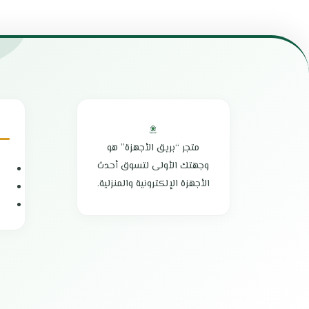
حماية من درجات الحرارة العالية
مطاحن خلط متع
تمنع ارتفاع درجة الحرارة وتضمن الاستخدام الآمن
محرك قوي للتعا
تمنحك طعام صحي ولذيذ
مزود بسرعتين وم
يوفر قياسات دقيقة للأرز والماء للحصول على نتائج
عالي الجودة من 
مثالية
قاعدة مضادة للا
سرعة في تحضير الطعام
يمكن تحضير ال
وعاء داخلي سهل التنظيف يمنع الأرز من الالتصاق
سهل الاستخدام
سهولة النقل والتخزين
تصميم أنيق بلم
تصميم أنيق وعصري
مصنوعة من البل
صناعة عالية الجودة
مزود بقطاعة و
متجر “بريق الأجهزة” هو
بلد المنشأ : الصين
بلد المنشأ: الصي
وجهتك الأولى لتسوق أحدث
الضمان الشامل : عامين
الضمان الشامل :
الأجهزة الإلكترونية والمنزلية.