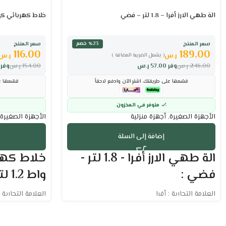
الة طهي الارز أفرا – 1.8 لتر – فضي
خلاط كهربائي كيون 350 واط 1.2 لتر
سعر المنتج
سعر المنتج
٪23 خصم
116.00
189.00
ر.س
ر.س
( يشمل الضريبة المضافة )
246.00
ر.س
وفر
57.00
ر.س
154.00
ر.س
وفر
قسّمها على طريقتك. اشترِ الآن وادفع لاحقاً
قسّمها عل
متوفر في المخزون
الأجهزة الصغيرة
,
أجهزة منزلية
الأجهزة الصغيرة
إضافة إلى السلة
الة طهي الارز أفرا - 1.8 لتر -
فضي :
واط 1.2 لتر – أبيض :
العلامة التجارية : أفرا
العلامة التجارية 
السعة : 1.8 لتر
السعة: 1.2 لتر، الطاقة: 350 وات
متعددة الاستخدام لتحضير أطباق متنوعة
شفرات فولاذية ق