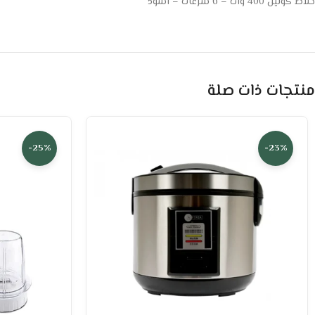
خلاط كولين 400 وات – 6 سرعات – اسود
منتجات ذات صلة
-25%
-23%