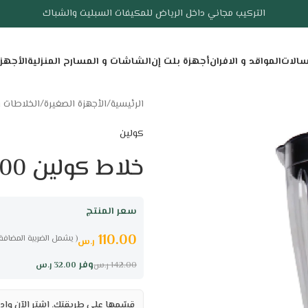
التركيب مجاني داخل الرياض للمكيفات السبليت والشباك
سالات
المواقد و الافران
أجهزة بلت إن
الشاشات و المسارح المنزلية
الأجهز
الرئيسية
/
الأجهزة الصغيرة
/
الخلاطات و
كولين
خلاط كولين 400 وات – 6 سرعات – اسود
سعر المنتج
110.00
( يشمل الضريبة المضافة 
ر.س
وفر
32.00
ر.س
142.00
ر.س
قسّمها على طريقتك. اشترِ الآن وادف