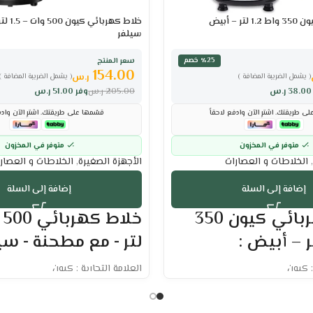
 – أبيض
خلاط كه
سيلفر
سعر المنتج
٪25 خصم
154.00
ر.س
( يشمل الضريبة المضافة )
( يشمل الضريبة المضافة )
38.00
ر.س
205.00
ر.س
وفر
51.00
ر.س
ى طريقتك. اشترِ الآن وادفع لاحقاً
قسّمها على طريقتك. اشترِ الآن وادف
متوفر في المخزون
متوفر في المخزون
,
الخلاطات و العصارات
الأجهزة الصغيرة
,
الخلاطات و العصار
إضافة إلى السلة
إضافة إلى السلة
خلاط كهربائي كيون 350
لتر - مع مطحنة - سيل
: كيون
العلامة التجارية : كيون
السعة: 1.5 لتر
ابلة للفصل
الطاقة : 500 وات