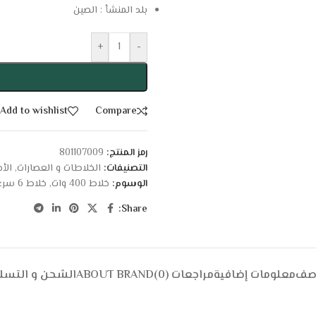
بلد المنشأ : الصين
+
-
Add to wishlist
Compare
رمز المنتج:
801107009
التصنيفات:
الخلاطات و العصارات
,
الأ
الوسوم:
خلاط 400 وات
,
خلاط 6 سرعات
Share:
وصف
معلومات إضافية
مراجعات (0)
ABOUT BRAND
الشحن و التسل