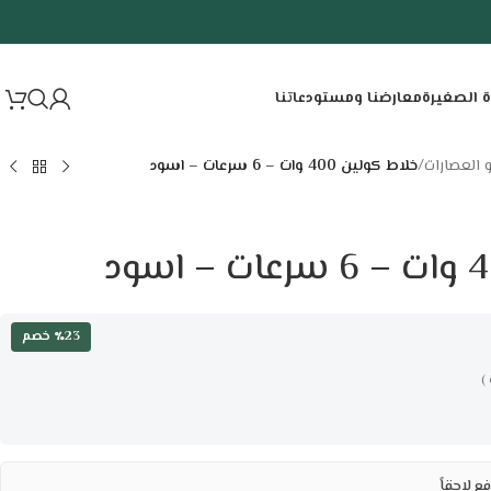
ة الصغيرة
معارضنا ومستودعاتنا
 العصارات
/
خلاط كولين 400 وات – 6 سرعات – اسود
٪23 خصم
)
ع لاحقاً