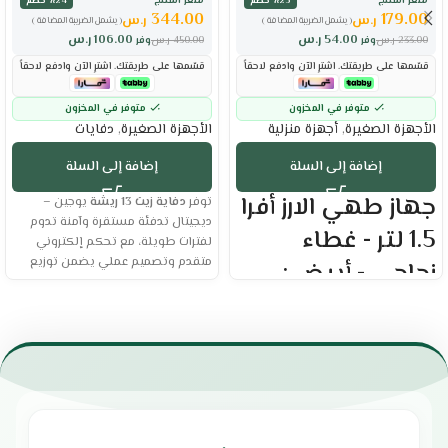
سعر المنتج
سعر المنتج
٪23 خصم
٪24 خصم
344.00
179.00
ر.س
ر.س
( يشمل الضريبة المضافة )
( يشمل الضريبة المضافة )
54.00
ر.س
106.00
ر.س
233.00
ر.س
وفر
450.00
ر.س
وفر
قسّمها على طريقتك. اشترِ الآن وادفع لاحقاً
قسّمها على طريقتك. اشترِ الآن وادفع لاحقاً
متوفر في المخزون
متوفر في المخزون
الأجهزة الصغيرة
,
أجهزة منزلية
الأجهزة الصغيرة
,
دفايات
إضافة إلى السلة
إضافة إلى السلة
جهاز طهي الارز أفرا
توفر
دفاية زيت 13 ريشة
يوجين –
ديجيتال تدفئة مستقرة وآمنة تدوم
1.5 لتر - غطاء
لفترات طويلة، مع تحكم إلكتروني
متقدم وتصميم عملي يضمن توزيع
زجاجي - أبيض :
حرارة متوازن. تعد خيارًا مثاليًا للغرف
الصغيرة والمتوسطة بفضل كفاءتها
العلامة التجارية : أفرا
العالية وخصائص الأمان المتكاملة.
السعة : 1.5 لتر
مواصفات دفاية زيت
وعاء داخلي غير لاصق
غطاء زجاجي
13 ريشة يوجين
صفيحة تسخين من الألومنيوم
خاصية الحفاظ على الدفء
العلامة التجارية: يوجين
الطهي بالضغط يقلل من وقت