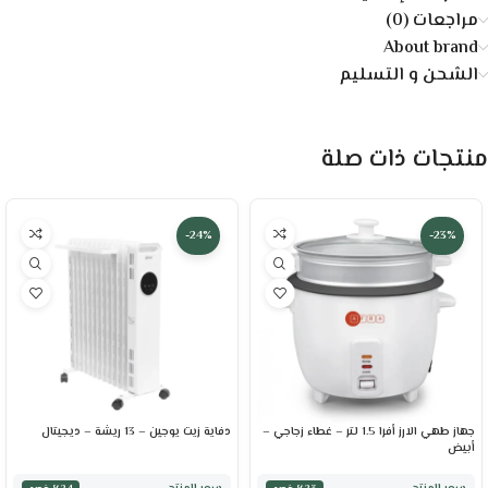
مراجعات (0)
About brand
الشحن و التسليم
منتجات ذات صلة
-24%
-23%
جهاز طهي الارز أفرا 1.5 لتر – غطاء زجاجي –
دفاية زيت يوجين – 13 ريشة – ديجيتال
أبيض