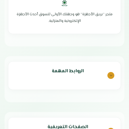
النوع: دفاية زيت ديجيتال
الطهي العادي
عدد الريش: 13 ريشة
سهولة التنظيف والتخزين والنقل
مستويات الحرارة: 3 مستويات
مثالي للعائلات الكبيرة أو المناسبات
متجر “بريق الأجهزة” هو وجهتك الأولى لتسوق أحدث الأجهزة
نظام التدفئة: تدفئة ثلاثية الأبعاد
يمكنك تحضير جميع أنواع الأطعمة
الإلكترونية والمنزلية.
لتوزيع متساوٍ
بسهولة بفضل الوظائف المتعددة
التحكم: تحكم إلكتروني باللمس -
بلد المنشأ : الصين
جهاز تحكم عن بُعد
الضمان الشامل : عامين
شاشة العرض: LED
درجة الحرارة: قابلة للتعديل حسب
الحاجة
أنظمة الأمان: حماية من الحرارة الزائدة
- فصل تلقائي عند السقوط
الهيكل: مزدوج لزيادة الأمان والكفاءة
الروابط المهمة
الحركة: عجلات مرنة للتحريك بسهولة
بلد المنشأ: الصين
مميزات دفاية زيت 13
ريشة يوجين
تدفئة متوازنة وفعّالة بفضل 13 ريشة
وتوزيع ثلاثي الأبعاد للحرارة.
تحكم رقمي متقدم عبر شاشة LED
ولمس إلكتروني مع ريموت للتحكم
الصفحات التعريفية