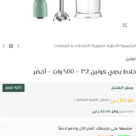
Click to enlarge
الرئيسية
/
الأجهزة الصغيرة
/
الخلاطات و العصارات
كولين
خلاط يدوي كولين 2*1 – 500 وات – أخضر
سعر المنتج
٪23 خصم
( يشمل الضريبة المضافة )
137.00
ر.س
وفر
40.00
ر.س
177.00
ر.س
قسّمها على طريقتك. اشترِ الآن وادفع لاحقاً