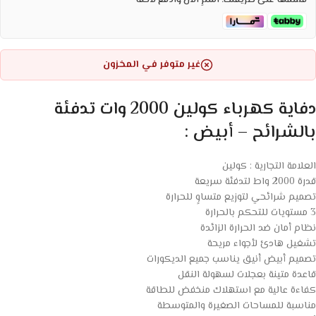
قسّمها على طريقتك. اشترِ الآن وادفع لاحقاً
غير متوفر في المخزون
دفاية كهرباء كولين 2000 وات تدفئة
بالشرائح – أبيض :
العلامة التجارية : كولين
قدرة 2000 واط لتدفئة سريعة
تصميم شرائحي لتوزيع متساوٍ للحرارة
3 مستويات للتحكم بالحرارة
نظام أمان ضد الحرارة الزائدة
تشغيل هادئ لأجواء مريحة
تصميم أبيض أنيق يناسب جميع الديكورات
قاعدة متينة بعجلات لسهولة النقل
كفاءة عالية مع استهلاك منخفض للطاقة
مناسبة للمساحات الصغيرة والمتوسطة