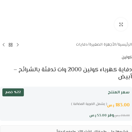
Click to enlarge
الرئيسية
/
الأجهزة الصغيرة
/
دفايات
كولين
دفاية كهرباء كولين 2000 وات تدفئة بالشرائح –
أبيض
سعر المنتج
٪22 خصم
( يشمل الضريبة المضافة )
183.00
ر.س
وفر
53.00
ر.س
236.00
ر.س