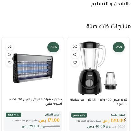
الشحن و التسليم
منتجات ذات صلة
-32%
-25%
صاعق حشرات كهربائى كيون 30 وات –
خلاط كيون 400 واط – 1.5 لتر – مع مطحنة
أسود*فضي
– أسود
سعر المنتج
٪32 خصم
سعر المنتج
٪25 خصم
171.00
120.00
ر.س
ر.س
( يشمل الضريبة المضافة )
( يشمل الضريبة المضافة )
79.00
ر.س
40.00
ر.س
250.00
ر.س
وفر
160.00
ر.س
وفر