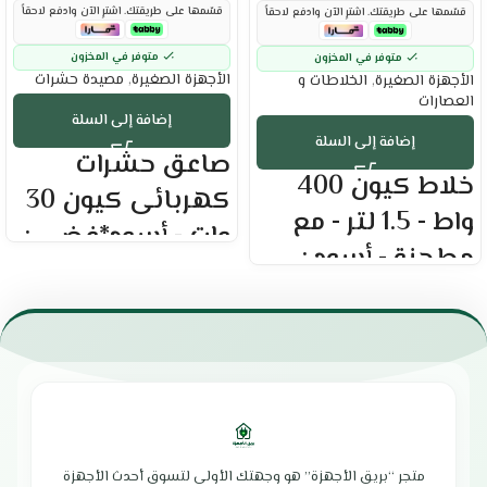
قسّمها على طريقتك. اشترِ الآن وادفع لاحقاً
قسّمها على طريقتك. اشترِ الآن وادفع لاحقاً
متوفر في المخزون
متوفر في المخزون
الأجهزة الصغيرة
,
مصيدة حشرات
الأجهزة الصغيرة
,
الخلاطات و
العصارات
إضافة إلى السلة
إضافة إلى السلة
صاعق حشرات
خلاط كيون 400
كهربائى كيون 30
واط - 1.5 لتر - مع
وات - أسود*فضي :
مطحنة - أسود :
العلامة التجارية : كيون
القدرة الكهربية : 30 وات
العلامة التجارية : كيون
تغطي مساحة تصل إلى 80 مترًا
السعة: 1.5 لتر
مربعًا.
الطاقة : 400 واط
بيئي وآمن بدون مواد كيميائية
يحتوي علي سرعتين
معدن متين مقاوم للخدش والتآكل
عالى الجودة من حيث السرعة والمتانة
يعمل بإضاءة موفرة للطاقة لجذب
قاعدة مصممة بشكل مضاد للانزلاق
الحشرات.
يمكن تحضير جميع أنواع الطعام في
قاعدة متحركة مخصصة لجمع الحشرات
دقائق قليلة فقط
يمكن تنظيفه بسهولة
سهل الاستخدام وسهل التنظيف
متجر “بريق الأجهزة” هو وجهتك الأولى لتسوق أحدث الأجهزة