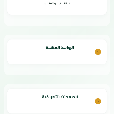
لا يسبب ضرراً عند اللمس
تصميم انيق يتمتع أيضًا بلمعان قوي
الإلكترونية والمنزلية.
الضمان الشامل : عامين
شفرات فولاذ مقاوم للصدأ قابلة
الوكيل : شركة باقادرة التجارية
للفصل
المحدودة
مطاحن خلط مختلفة السرعات
محرك قوي يمكنه التعامل مع
الفواكه والخضروات
بلد المنشأ : الصين
الضمان الشامل : عامين
الروابط المهمة
الصفحات التعريفية