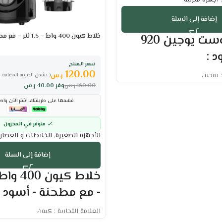
إضافة إلى السلة
خلاط كيون 400 واط – 1.5 لتر – مع مطحنة – أسود
حماصة توست يوجين 920
د :
سعر المنتج
120.00
: يوجين
ر.س
( يشمل الضريبة المضافة )
ات
160.00
ر.س
وفر
40.00
ر.س
قسّمها على طريقتك. اشترِ الآن وادف
 في وقت التحميص لضبط النضج
متوفر في المخزون
الأجهزة الصغيرة
,
الخلاطات و العصار
 في درجة الحرارة لمختلف
إضافة إلى السلة
ن سهولة الاستخدام والتنظيف.
غيل لسهولة التحكم.
صصة لجمع فتات الخبز للحفاظ على
- مع مطحنة - أسود :
 حالة التشغيل.
العلامة التجارية : كيون
 عامين