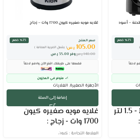
غلايه مويه صغيره كيون 1700 وات – زجاج
سعر المنتج
٪25 خصم
٪25 خصم
105.00
ر.س
( يشمل الضريبة المضافة )
140.00
ر.س
وفر
35.00
ر.س
ع لاحقاً
قسّمها على طريقتك. اشترِ الآن وادفع لاحقاً
متوفر في المخزون
ات
الأجهزة الصغيرة
,
الغلايات
إضافة إلى السلة
خلاط كيون 400 واط - 1.5 لتر
غلايه مويه صغيره كيون
1700 وات - زجاج :
العلامة التجارية : كيون