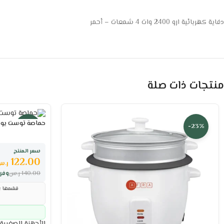
دفاية كهربائية ارو 2400 وات 4 شمعات – أحمر
منتجات ذات صلة
حماصة توست يوجين 920 وات 
-13%
-23%
سعر المنتج
122.00
ر.س
140.00
ر.س
وفر
قسّمها عل
الأجهزة الصغيرة