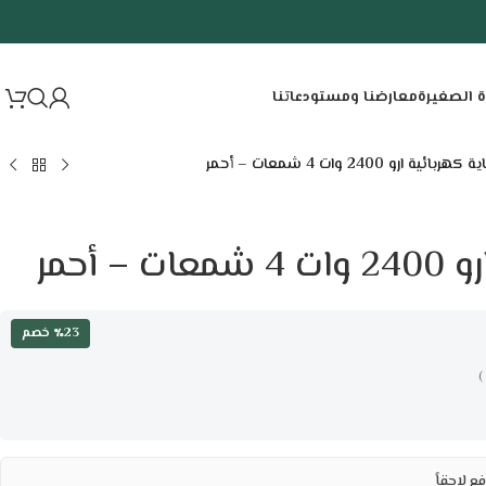
ة الصغيرة
معارضنا ومستودعاتنا
كهربائية ارو 2400 وات 4 شمعات – أحمر
– أحمر
٪23 خصم
)
ع لاحقاً