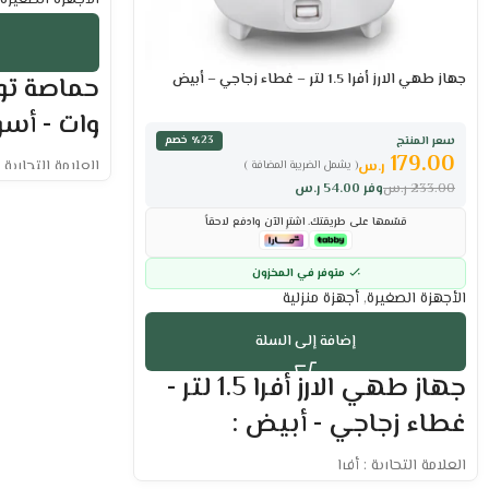
جهاز طهي الارز أفرا 1.5 لتر – غطاء زجاجي – أبيض
وات - أسو
سعر المنتج
٪23 خصم
179.00
العلامة التجارية 
ر.س
( يشمل الضريبة المضافة )
القدرة الكهربية : 920 و
233.00
ر.س
وفر
54.00
ر.س
سعة 1.7 لتر
قسّمها على طريقتك. اشترِ الآن وادفع لاحقاً
2 شريحة
إمكانية التحكم
متوفر في المخزون
المثالي.
الأجهزة الصغيرة
,
أجهزة منزلية
تحكم يدوي دقيق
الاستخدامات.
إضافة إلى السلة
تصميم مريح يضم
جهاز طهي الارز أفرا 1.5 لتر -
مزود بمفتاح تش
صينية داخلية مخ
غطاء زجاجي - أبيض :
النظافة.
مؤشر ضوئي يوضح
العلامة التجارية : أفرا
الضمان الشامل :