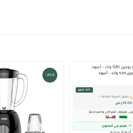
– أسود
-25%
٪13 خصم
( يشمل الضريبة المضافة )
18.00
ر.س
ى طريقتك. اشترِ الآن وادفع لاحقاً
متوفر في المخزون
,
أجهزة منزلية