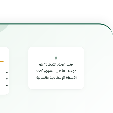
السعة : 1.5 لتر
الوكيل : شركة أم
وعاء داخلي غير لاصق
غطاء زجاجي
صفيحة تسخين من الألومنيوم
خاصية الحفاظ على الدفء
الطهي بالضغط يقلل من وقت الطهي العادي
سهولة التنظيف والتخزين والنقل
مثالي للعائلات الكبيرة أو المناسبات
يمكنك تحضير جميع أنواع الأطعمة بسهولة بفضل
الوظائف المتعددة
بلد المنشأ : الصين
الضمان الشامل : عامين
متجر “بريق الأجهزة” هو
وجهتك الأولى لتسوق أحدث
الأجهزة الإلكترونية والمنزلية.