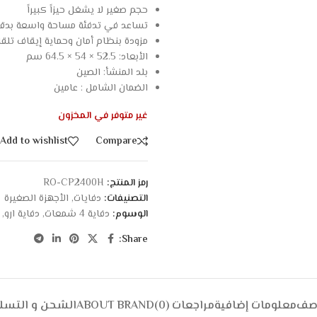
حجم صغير لا يشغل حيزاً كبيراً
تساعد في تدفئة مساحة واسعة بدقة 
مزودة بنظام أمان وحماية إيقاف تلق
الأبعاد: 52.5 × 54 × 64.5 سم
بلد المنشأ: الصين
الضمان الشامل : عامين
غير متوفر في المخزون
Add to wishlist
Compare
رمز المنتج:
RO-CP2400H
التصنيفات:
دفايات
,
الأجهزة الصغيرة
الوسوم:
دفاية 4 شمعات
,
دفاية ارو
,
Share:
وصف
معلومات إضافية
مراجعات (0)
ABOUT BRAND
الشحن و التسل