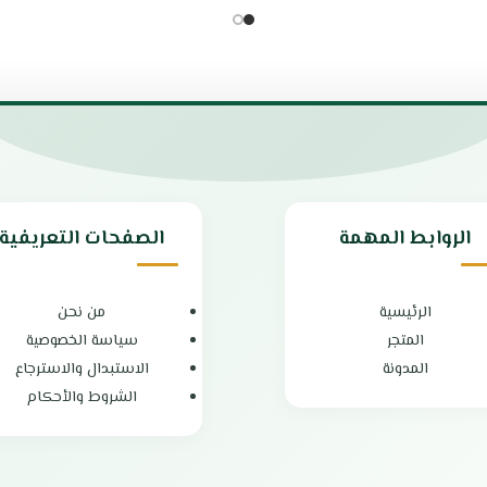
السعة: 1.5 لتر
واج الدولية
الطاقة : 400 واط
يحتوي علي سرعتين
عالى الجودة من حيث السرعة والمتان
قاعدة مصممة بشكل مضاد للانزلاق
يمكن تحضير جميع أنواع الطعام في 
فقط
سهل الاستخدام وسهل التنظيف
تصميم انيق يتمتع أيضًا بلمعان قوي
شفرات فولاذ مقاوم للصدأ قابلة لل
الروابط المهمة
الصفحات التعريفية
مطاحن خلط مختلفة السرعات
محرك قوي يمكنه التعامل مع الفواك
بلد المنشأ : الصين
الضمان الشامل : عامين
الرئيسية
من نحن
المتجر
سياسة الخصوصية
المدونة
الاستبدال والاسترجاع
الشروط والأحكام