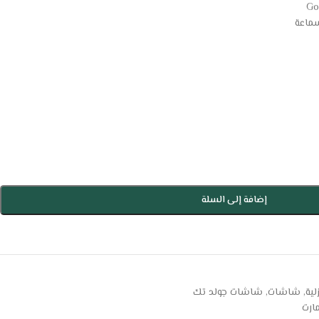
إضافة إلى السلة
لية
,
شاشات
,
شاشات جولد تك
رت