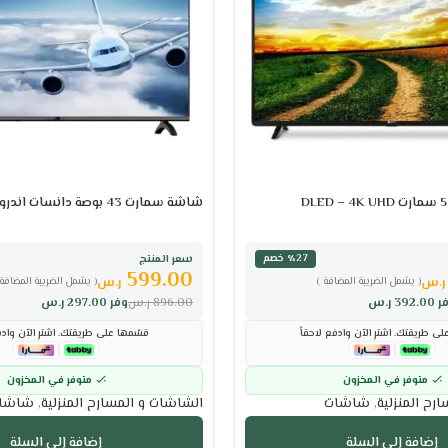
شاشة سمارت 43 بوصة دانسات اندرويد LED – FHD
سعر المنتج
٪27 خصم
599.00
ر.س
ر.س
( يشمل الضريبة المضافة )
( يشمل الضريبة المضافة 
ر
392.00
ر.س
896.00
ر.س
وفر
297.00
ر.س
ى طريقتك. اشترِ الآن وادفع لاحقاً
قسّمها على طريقتك. اشترِ الآن وادف
متوفر في المخزون
متوفر في المخزون
رح المنزلية
,
شاشات
الشاشات و المسارح المنزلية
,
شاشا
إضافة إلى السلة
إضافة إلى السلة