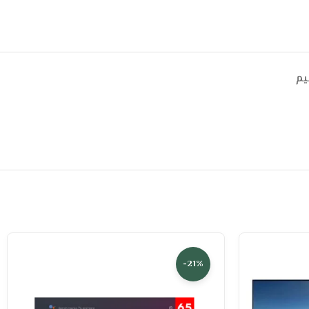
يم
-21%