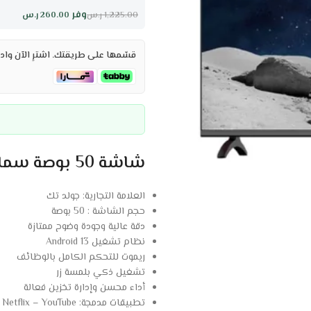
وفر
260.00
ر.س
1,225.00
ر.س
قسّمها على طريقتك. اشترِ الآن وادف
شاشة 50 بوصة سمارت جولد تك اندرويد 13 – 4K UHD :
العلامة التجارية: جولد تك
حجم الشاشة : 50 بوصة
دقة عالية وجودة وضوح ممتازة
نظام تشغيل Android 13
ريموت للتحكم الكامل بالوظائف
تشغيل ذكي بلمسة زر
أداء محسن وإدارة تخزين فعالة
تطبيقات مدمجة: Netflix – YouTube – شاهد VIP