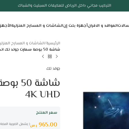
التركيب مجاني داخل الرياض للمكيفات السبليت والشباك
سالات
المواقد و الافران
أجهزة بلت إن
الشاشات و المسارح المنزلية
الأجهز
الرئيسية
/
الشاشات و المسارح المنزلي
شاشة 50 بوصة سمارت جولد تك اندرويد 13 – 4K UHD
جولد تك
4K UHD
سعر المنتج
965.00
( يشمل الضريبة المضاف
ر.س