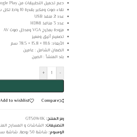
دعم تحميل التطبيقات من Google Play
نقاء صوت ومكبر بقدرة 10 واط لكل سماعة
عدد 2 منفذ USB
عدد 3 منافذ HDMI
مزودة بمخرج VGA ومدخل صوت AV
تصميم أنيق ومميز
الأبعاد: 111.6 × 15.8 × 78.5 سم
الضمان الشامل : عامين
بلد المنشأ : الصين
+
-
Add to wishlist
Compare
رمز المنتج:
GT50W4K
التصنيفات:
الشاشات و المسارح المنز
الوسوم:
شاشة 50 بوصة
,
شاشة سما