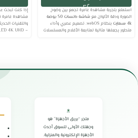
استمتع بتجربة مشاهدة غامرة تجمع بين وضوح
إذا كنت تبحث ع
الصورة ودقة الألوان مع
شاشة دانسات 50 بوصة
مشاهدة غامرة تج
4k سمارت
بنظام webOS. تصميم عصري وأداء
والتقنيات الحديث
متطور يجعلها مثالية لمتابعة الأفلام والمسلسلات
أو حتى الألعاب، مع دعم كامل للتطبيقات الحديثة.
وأداء متطور يجع
الأفلام، المباري
مواصفات شاشة دانسات 50
بوصة 4k سمارت
سمارت
العلامة التجارية: دانسات
نوع الشاشة: LED
العلامة التجارية
مقاس الشاشة: 50 بوصة
نوع الشاشة: LED – DLED
الدقة: 3840 × 2160 بكسل (4K UHD)
حجم الشاشة: 55 بوصة
نظام التشغيل: webOS
دقة العرض: 3840 × 2160 بكسل (4K UHD)
عدد المداخل: 2 USB + 2 HDMI
نظام التشغيل: أند
تقنية IShare لمشاركة المحتوى بسهولة
مداخل USB: 2
معدل تحديث عالٍ يمنح أداءً سلساً
مداخل HDMI: 2
متجر “بريق الأجهزة” هو
استهلاك منخفض للطاقة
ريموت كنترول لل
وجهتك الأولى لتسوق أحدث
تصميم نحيف بدون إطار
قواعد تثبيت متين
الأجهزة الإلكترونية والمنزلية.