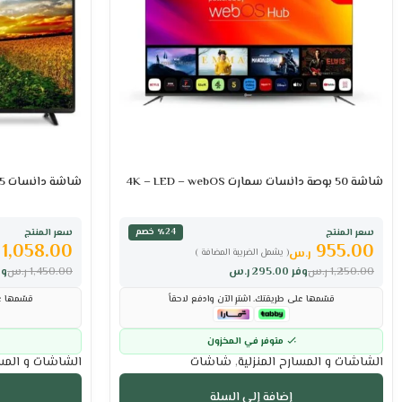
شاشة 50 بوصة دانسات سمارت 4K – LED – webOS
شاشة دانسات 55 سمارت DLED – 4K UHD
سعر المنتج
سعر المنتج
٪24 خصم
1,058.00
955.00
ر.س
( يشمل الضريبة المضافة )
1,250.00
ر.س
وفر
295.00
ر.س
1,450.00
ر.س
وف
قسّمها على طريقتك. اشترِ الآن وادفع لاحقاً
قسّمها عل
متوفر في المخزون
الشاشات و المسارح المنزلية
,
شاشات
الشاشات و المسا
إضافة إلى السلة