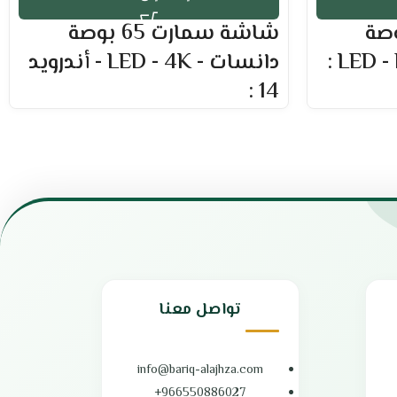
رت 43 بوصة
شاشة سمارت 65 بوصة
دانسات - LED - 4K - أندرويد
14 :
العلامة التجارية: دانسات
الحجم: 65 بوصة
نظام اندرويد 14
يحتوي على منفذ USB
يحتوي على منفذ HDMI
دقة العرض: 2160*3480 بكسل
ريموت تحكم عن بعد ذكي
تدعم جميع أنواع تنسيقات الفيديو و MP3 و الصور
باين
امكانية الإتصال بالإنترنت وربطه بالجوال عن طريق
WiFi
تواصل معنا
صوت نقي بجودة عالية
إمكانية تعديل دقة الألوان بسهولة
شاشة 4K توفر دقة عالية أثناء المشاهدة
info@bariq-alajhza.com
قوائم مريحة وسهلة الاستخدام
966550886027+