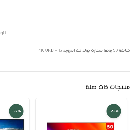
ال
شاشة 50 بوصة سمارت جولد تك اندرويد 13 – 4K UHD
منتجات ذات صلة
-27%
-24%