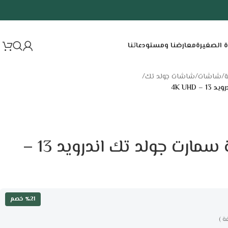
ة الصغيرة
معارضنا ومستودعاتنا
ة
/
شاشات
/
شاشات جولد تك
/
شاشة 50 بوصة سمارت جولد تك اندرويد 13 –
٪21 خصم
ة )