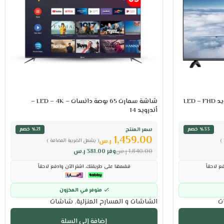
شاشة سمارت 65 بوصة دانسات – LED – 4K –
أندرويد 14
سعر المنتج
٪33 خصم
٪21 خصم
1,459.00
ر.س
)
( يشمل الضريبة المضافة )
1,840.00
ر.س
وفر
381.00
ر.س
ع لاحقاً
قسّمها على طريقتك. اشترِ الآن وادفع لاحقاً
متوفر في المخزون
ت
الشاشات و المسارح المنزلية
,
شاشات
إضافة إلى السلة