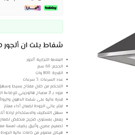
شفاط بلت ان ألجور هرمي – 60 س
العلامة التجارية: ألجور
الحجم: 60 سم
القدرة: 800 وات
عدد السرعات: 3 سرعات
التحكم من خلال مفتاح بسيط وسهل 
مزود بـ 2 مصباح هالوجيني للإضاءة الفعالة
قدرة عالية على شفط الدهون والروائ
فلتر عالي الجودة لضمان أداء ممتاز
سهل التنظيف والاستخدام لراحة أكب
يعمل بمستوى ضجيج منخفض لضمان ب
تصميم عصري وأنيق يضيف لمسة ممي
هيكل مصنوع من خامات عالية الجودة ل