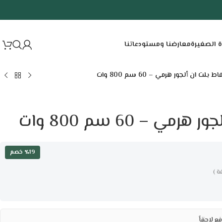
ة الصغيرة
معارضنا ومستودعاتنا
 بلت ان ألجور هرمي – 60 سم 800 وات
ي – 60 سم 800 وات
٪19 خصم
ة )
ع لاحقاً