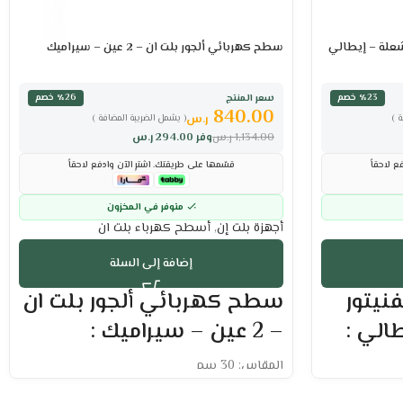
سطح كهربائي ألجور بلت ان – 2 عين – سيراميك
سعر المنتج
٪23 خصم
٪26 خصم
840.00
ر.س
 )
( يشمل الضريبة المضافة )
1,134.00
ر.س
وفر
294.00
ر.س
ع لاحقاً
قسّمها على طريقتك. اشترِ الآن وادفع لاحقاً
متوفر في المخزون
أجهزة بلت إن
,
أسطح كهرباء بلت ان
إضافة إلى السلة
نيتور
سطح كهربائي ألجور بلت ان
– 2 عين – سيراميك :
المقاس: 30 سم
يحتوي على 2 عين سيراميك