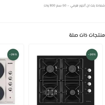
شفاط بلت ان ألجور هرمي – 60 سم 800 وات
منتجات ذات صلة
-26%
-20%