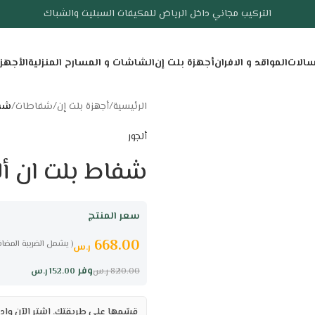
التركيب مجاني داخل الرياض للمكيفات السبليت والشباك
سالات
المواقد و الافران
أجهزة بلت إن
الشاشات و المسارح المنزلية
الأجهز
الرئيسية
/
أجهزة بلت إن
/
شفاطات
/
شفاط
ألجور
شفاط بلت ان ألجور هرم
سعر المنتج
668.00
( يشمل الضريبة المضاف
ر.س
وفر
152.00
ر.س
820.00
ر.س
قسّمها على طريقتك. اشترِ الآن وادف