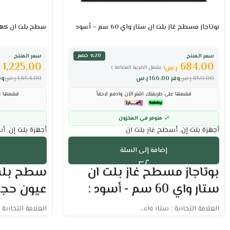
بوتاجاز مسطح غاز بلت ان ستار واي 60 سم – أسود
سطح بلت ان كهرباء ألجور 4
سعر المنتج
سعر المنتج
٪20 خصم
1,225.00
684.00
ر.س
ر
( يشمل الضريبة المضافة )
850.00
ر.س
وفر
166.00
ر.س
1,654.00
ر.س
وف
قسّمها على طريقتك. اشترِ الآن وادفع لاحقاً
قسّمها عل
متوفر في المخزون
أجهزة بلت إن
,
أسطح غاز بلت ان
أجهزة بلت إن
,
أس
إضافة إلى السلة
بوتاجاز مسطح غاز بلت ان
ستار واي 60 سم - أسود :
عيون حجر 60 سم
العلامة التجارية : ستار واي
العلامة التجارية :
مقاس السطح : 60 سم
المقاس: 60 سم