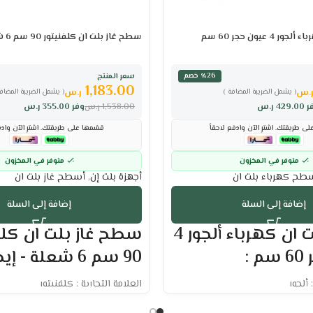
 عيون حجر 60 سم
سطح غاز بلت ان كلفنيتور 90 سم 6 شعلة – إيطالي
سعر المنتج
٪26 خصم
1,183.00
.س
ر.س
( يشمل الضريبة المضافة )
( يشمل الضريبة المضافة
ر
429.00
ر.س
1,538.00
ر.س
وفر
355.00
ر.س
ى طريقتك. اشترِ الآن وادفع لاحقاً
قسّمها على طريقتك. اشترِ الآن وادف
متوفر في المخزون
متوفر في المخزون
طح كهرباء بلت ان
أجهزة بلت إن
,
أسطح غاز بلت ان
إضافة إلى السلة
إضافة إلى السلة
سطح بلت ان كهرباء ألجور 4
سطح غاز بلت ان كلف
 :
90 سم 6 شعلة - إيطالي :
 ألجور
العلامة التجارية : كلفنيتور
سطح 90 سم