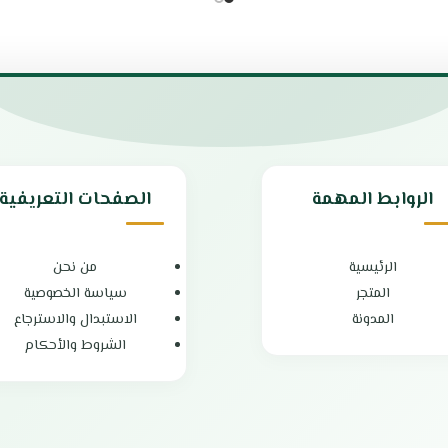
6 شعلات غاز
الي السرعة
أمان تام لمزيد من الراحة والاطمئنان
سب جميع أنواع الديكورات
لوحة تحكم جانبية لسهولة الوصول و
 لمقاسات القلايات وأواني الطهي
طهي أسرع بفضل قوة الإشعال العال
 الطعام في وقت قصير
تنظيف سهل واستخدام مريح بدون ع
النيكل عالي الجودة
إشعال ذاتي لبدء الطهي بسهولة.
 7 كيلو وات
شبك متين من الحديد الزهر لتحمل ع
خامات مقاومة للصدأ لضمان عمر طوي
ة عامين
تصميم أنيق ومبتكر يضفي لمسة ممي
الروابط المهمة
الصفحات التعريفية
الضمان الشامل : عامين
الوكيل : شركة ابراهيم الجفالي واخو
الرئيسية
من نحن
المتجر
سياسة الخصوصية
المدونة
الاستبدال والاسترجاع
الشروط والأحكام