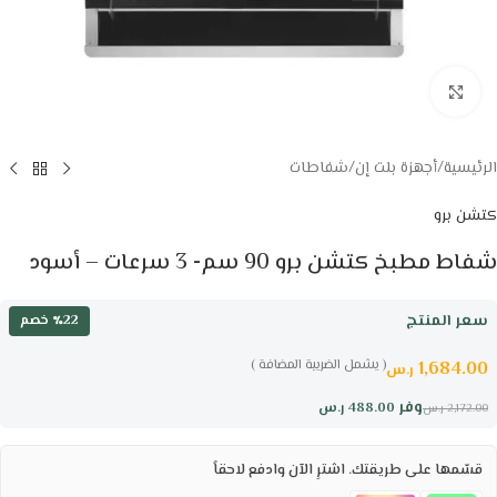
Click to enlarge
الرئيسية
/
أجهزة بلت إن
/
شفاطات
كتشن برو
شفاط مطبخ كتشن برو 90 سم- 3 سرعات – أسود
سعر المنتج
٪22 خصم
( يشمل الضريبة المضافة )
1,684.00
ر.س
وفر
488.00
ر.س
2,172.00
ر.س
قسّمها على طريقتك. اشترِ الآن وادفع لاحقاً