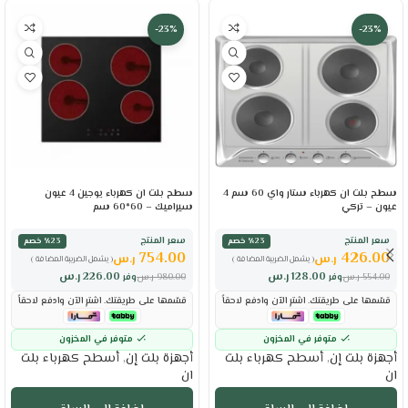
-23%
-23%
سطح بلت ان كهرباء ستار واي 60 سم 4
سطح بلت ان كهرباء يوجين 4 عيون
عيون – تركي
سيراميك – 60*60 سم
سعر المنتج
سعر المنتج
٪23 خصم
٪23 خصم
754.00
426.00
ر.س
ر.س
( يشمل الضريبة المضافة )
( يشمل الضريبة المضافة )
128.00
ر.س
226.00
ر.س
554.00
ر.س
وفر
980.00
ر.س
وفر
قسّمها على طريقتك. اشترِ الآن وادفع لاحقاً
قسّمها على طريقتك. اشترِ الآن وادفع لاحقاً
متوفر في المخزون
متوفر في المخزون
أجهزة بلت إن
,
أسطح كهرباء بلت
أجهزة بلت إن
,
أسطح كهرباء بلت
ان
ان