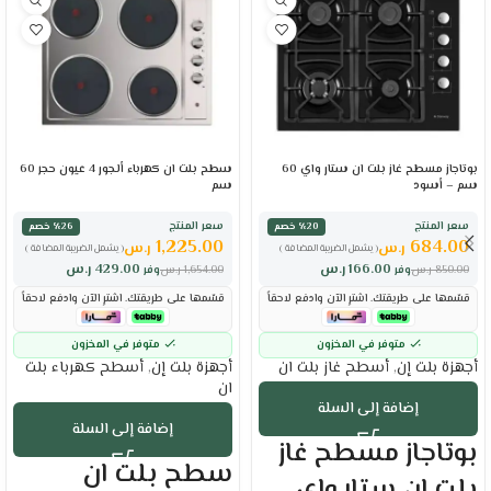
بوتاجاز مسطح غاز بلت ان ستار واي 60
سطح بلت ان كهرباء ألجور 4 عيون حجر 60
سم – أسود
سم
سعر المنتج
سعر المنتج
٪20 خصم
٪26 خصم
1,225.00
684.00
ر.س
ر.س
( يشمل الضريبة المضافة )
( يشمل الضريبة المضافة )
166.00
ر.س
429.00
ر.س
850.00
ر.س
وفر
1,654.00
ر.س
وفر
قسّمها على طريقتك. اشترِ الآن وادفع لاحقاً
قسّمها على طريقتك. اشترِ الآن وادفع لاحقاً
متوفر في المخزون
متوفر في المخزون
أجهزة بلت إن
,
أسطح غاز بلت ان
أجهزة بلت إن
,
أسطح كهرباء بلت
ان
إضافة إلى السلة
إضافة إلى السلة
بوتاجاز مسطح غاز
سطح بلت ان
بلت ان ستار واي