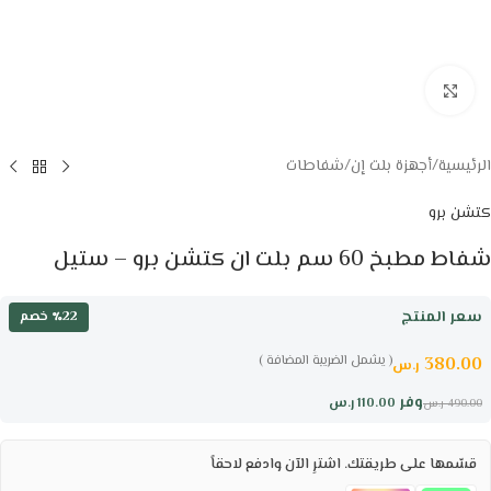
Click to enlarge
الرئيسية
/
أجهزة بلت إن
/
شفاطات
كتشن برو
شفاط مطبخ 60 سم بلت ان كتشن برو – ستيل
سعر المنتج
٪22 خصم
( يشمل الضريبة المضافة )
380.00
ر.س
وفر
110.00
ر.س
490.00
ر.س
قسّمها على طريقتك. اشترِ الآن وادفع لاحقاً