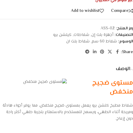
غير متوفر في المخزون
Add to wishlist
Compare
رمز المنتج:
ASS-02
التصنيفات:
أجهزة بلت إن
,
شفاطات
,
كيتشن برو
الوسوم:
شفاط 60 سم
,
شفاط بلت ان
Share:
الوصف
مستوى ضجيج
منخفض
شفاط مطبخ كتشن برو يعمل بمستوى ضجيج منخفض، مما يوفر أجواء هادئة
ومريحة أثناء الطهي، ويسمح للمستخدم بالاستمتاع بتجربة طهي أكثر راحة
دون إزعاج.