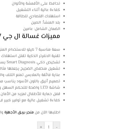
تحافظ على الأقمشة والألوان
كفاءة عالية أثناء التشغيل
استهلاك اقتصادي للطاقة
بلد المنشأ: الصين
الضمان الشامل: عامين
مميزات غسالة ال جي 7 كيلو
سعة مناسبة 7 كيلو للاستخدام المنزلي اليومي للعائلات الصغيرة والمتوسطة.
تقنية الانفرتر الذكية تقلل استهلاك الك
تشخيص ذكي Smart Diagnosis يساعد في اكتشاف الأعطال بسرعة وسهولة.
تشغيل منخفض الضجيج يجعلها مثالية
عناية فائقة بالملابس تمنع التلف وال
تصميم أنيق باللون الأسود يناسب مخ
شاشة LED واضحة للتحكم السهل وتغيير البرامج بسهولة.
قفل حماية للأطفال لمزيد من الأمان د
كفاءة تشغيل عالية مع توفير كبير ف
اطلبها الآن من
متجر بريق الأجهزة
واس
+
-