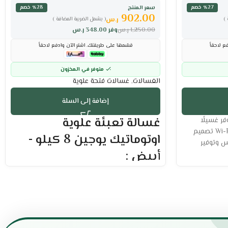
سعر المنتج
٪27 خصم
٪28 خصم
902.00
ر.س
)
( يشمل الضريبة المضافة )
1,250.00
ر.س
وفر
348.00
ر.س
ع لاحقاً
قسّمها على طريقتك. اشترِ الآن وادفع لاحقاً
متوفر في المخزون
الغسالات
,
غسالات فتحة علوية
إضافة إلى السلة
غسالة تعبئة علوية
ر غسيلًا
واسعًا وفعالًا مع تحكم ذكي عبر Wi-Fi تصميم
اوتوماتيك يوجين 8 كيلو -
س وتوفير
أبيض :
مواصفات غسالة ميديا 12
العلامة التجارية : يوجين
السعة : 8 كيلو
لوحة تحكم مريحة وسهلة الاستخدام
تصميم أنيق بلمسة إبداعية
قدرة فائقة على التخلص من أصعب البقع