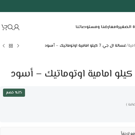
ة الصغيرة
معارضنا ومستودعاتنا
مية
/
غسالة ال جي 7 كيلو امامية اوتوماتيك – أسود
٪25 خصم
افة )
ع لاحقاً