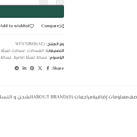
Add to wishlist
Compare
رمز المنتج:
WF0712MB(AE)
التصنيفات:
الغسالات
,
غسالات تعبئة ا
الوسوم:
غسالة تعبئة امامية
,
غسالة تعب
Share:
وصف
معلومات إضافية
مراجعات (0)
ABOUT BRAND
الشحن و التسل