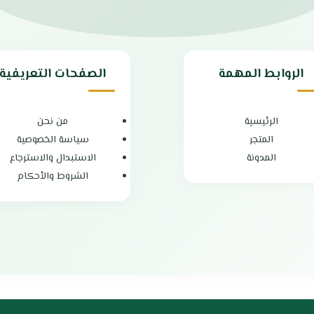
متعددة البرامج لتناسب جميع أنواع 
بلد المنشأ الصين
الضمان الشامل عامين
فتحة علوية
الروابط المهمة
الصفحات التعريفية
تقنية العاكس Inverter لتوفير 70% من الطاقة
اتصال Wi-Fi للتحكم الذكي بالغسالة عن بُعد
الرئيسية
من نحن
قرص قمري سهل الاستخدام
المتجر
سياسة الخصوصية
تنظيف تلقائي للحوض قبل الغسيل
المدونة
الاستبدال والاسترجاع
تقنية Steam Care لتعقيم الملابس بنسبة 99.99%
الشروط والأحكام
غسيل سريع Turbo Wash لتوفير 40% من الوقت
تنظيف الحوض Drum Clean بماء 90 مئوية
تشغيل هادئ بدون ضجيج
استهلاك اقتصادي للطاقة
تصميم عصري عملي يناسب أي مطب
اختر غسالة ميديا 12 كيلو 
واسعة وذكية اطلبها الآن من
متجر 
وتمتع بملابس نظيفة ومعقمة بكفاءة