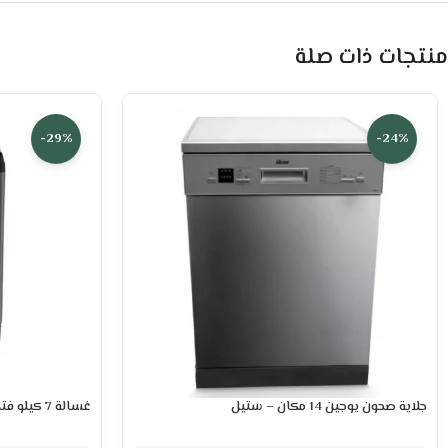
منتجات ذات صلة
-29%
-24%
جلاية صحون يوجين 14 مكان – ستيل
غسالة 7 كيلو فتحه علوية سرين – فضي