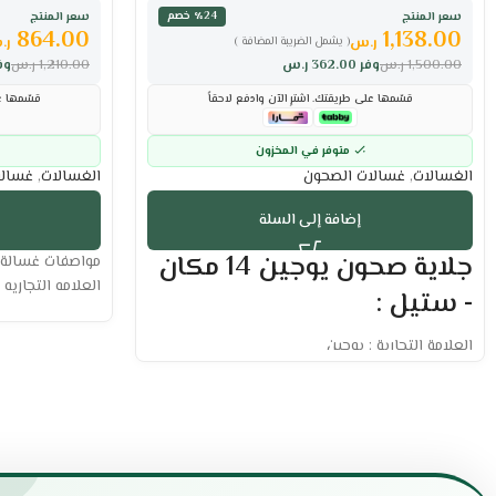
سعر المنتج
سعر المنتج
٪24 خصم
864.00
1,138.00
ر.س
ر.
( يشمل الضريبة المضافة )
1,500.00
ر.س
وفر
362.00
ر.س
1,210.00
ر.س
وف
قسّمها على طريقتك. اشترِ الآن وادفع لاحقاً
قسّمها عل
متوفر في المخزون
الغسالات
,
غسالات الصحون
الغسالات
,
غسالا
إضافة إلى السلة
جلاية صحون يوجين 14 مكان
العلامه التجاريه : سرين 
- ستيل :
العلامة التجارية : يوجين
عدد الأماكن : 14 مكان
متعددة البرامج
مزودة بثلاثة أدراج
هيكل من المعدن المقاوم للتآكل
تنظيف سهل لجميع أواني الطهي
مفاتيح تحكم بتقنية إلكترونية