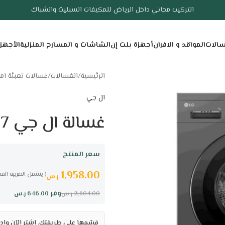
التركيب مجاني داخل الرياض للمكيفات السبليت والشباك
سالات
المواقد و الافران
أجهزة بلت إن
الشاشات و المسارح المنزلية
الأجهز
الرئيسية
/
الغسالات
/
غسالات تعبئة اما
ال جي
غسالة ال جي 7 كيلو امامية اوتوماتيك – أسود
سعر المنتج
1,958.00
( يشمل الضريبة المض
ر.س
وفر
646.00
ر.س
2,604.00
ر.س
قسّمها على طريقتك. اشترِ الآن وادف