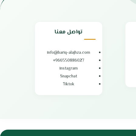
الملابس
إمكانية جدولة وقت التشغيل
مزودة بشاشة LED لعرض المعلومات
محرك قوي بقدرة تصل إلى 600 دورة في الدقيقة
مميزات غسالة ميديا 12 كيلو
عمل هادئ تمامًا خلال التشغيل
كفاءة عالية في استهلاك الطاقة
تواصل معنا
الابعاد : 56*60*85 سم
الضمان الشامل : عامين
الوكيل : شركة أمواج الدولية
info@bariq-alajhza.com
966550886027+
instagram
Snapchat
Tiktok
خ
فتحة أمامية لتجربة غسيل
بريق الأجهزة
 عالية.