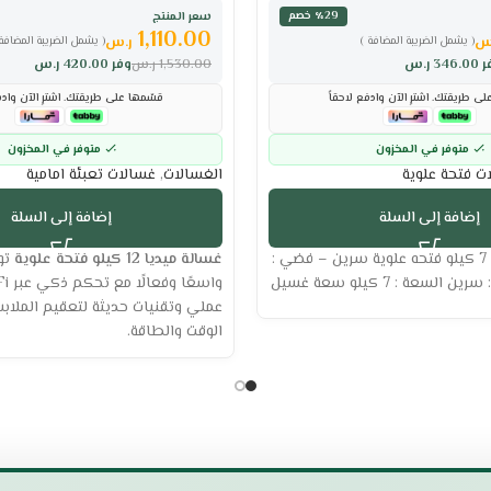
سعر المنتج
٪29 خصم
1,110.00
س
ر.س
( يشمل الضريبة المضافة )
( يشمل الضريبة المضافة 
ر
346.00
ر.س
1,530.00
ر.س
وفر
420.00
ر.س
ى طريقتك. اشترِ الآن وادفع لاحقاً
قسّمها على طريقتك. اشترِ الآن وادف
متوفر في المخزون
متوفر في المخزون
ت فتحة علوية
الغسالات
,
غسالات تعبئة امامية
إضافة إلى السلة
إضافة إلى السلة
مواصفات غسالة 7 كيلو فتحه علوية سرين – فضي :
غسالة ميديا 12 كيلو فتحة علوية
توف
السعة : 7 كيلو سعة غسيل
عملي وتقنيات حديثة لتعقيم الملاب
الوقت والطاقة.
كيلو فتحة علوية
العلامة التجارية ميديا
سعة الغسيل 12 كجم