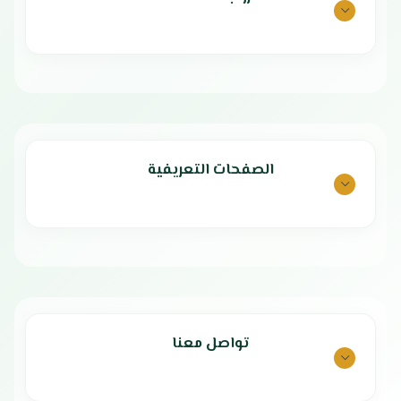
سهولة الاستخدام والتحكم
لوحة تحكم علوية سهلة الاستخدام
بلد المنشأ: تايلاند
نابض غسيل قوي لضمان تنظيف
الضمان الشامل: عامين
فعّال
مميزات غسالة
مقبض تحكم قوي ومتين
إمكانية اختيار مدخل الماء حسب الحاجة
هيتاشي حوضين 8
تشغيل هادئ بدون ضوضاء
كيلو
تصميم أنيق وفريد
بلد المنشأ: الصين
تشغيل هادئ يمنحك تجربة استخدام
الضمان الشامل: عامين
مريحة دون ضوضاء.
الصفحات التعريفية
مميزات غسالة 9
تجفيف أسرع وأكثر كفاءة بفضل
كيلو حوضين
تقنية الهواء النفاث Air Jet.
معالجة أدق للياقات والأكمام من
سعة غسيل 9 كيلو مثالية للعائلات.
خلال لوح الغسيل المخصص.
سعة تجفيف 5 كيلو تقلل وقت نشر
إزالة فعّالة للبقع بفضل مؤقت النقع
الملابس وتوفر راحة أكبر.
المدمج.
غطاء شفاف يسمح بمتابعة الغسيل
ملائمة لجميع أنواع الأقمشة مع
بسهولة.
خيارات غسيل متعددة.
هيكل بلاستيكي متين مقاوم للصدأ
استهلاك منخفض للطاقة يوفر في
تواصل معنا
لعمر أطول.
الفواتير ويحافظ على البيئة.
تصميم عملي مقاوم للفئران لحماية
هيكل متين مقاوم للصدأ لضمان عمر
إضافية.
أطول للجهاز.
تشغيل هادئ يجعلها مناسبة
فلتر لجمع الوبر يضمن نظافة الملابس