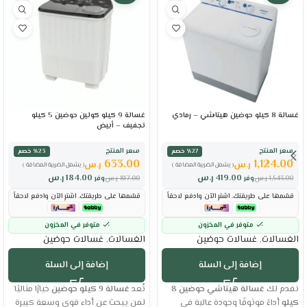
غسالة 8 كيلو حوضين هيتاشي – رمادي
غسالة 9 كيلو كولين حوضين 5 كيلو
تجفيف – أبيض
سعر المنتج
سعر المنتج
٪27 خصم
٪23 خصم
633.00
1,124.00
ر.س
ر.س
( يشمل الضريبة المضافة )
( يشمل الضريبة المضافة )
419.00
ر.س
184.00
ر.س
1,543.00
ر.س
وفر
817.00
ر.س
وفر
قسّمها على طريقتك. اشترِ الآن وادفع لاحقاً
قسّمها على طريقتك. اشترِ الآن وادفع لاحقاً
متوفر في المخزون
متوفر في المخزون
الغسالات
,
غسالات حوضين
الغسالات
,
غسالات حوضين
إضافة إلى السلة
إضافة إلى السلة
تقدم لك
غسالة هيتاشي حوضين 8
تُعد
غسالة 9 كيلو حوضين
خيارًا مثاليًا
كيلو
أداءً موثوقًا وجودة عالية في
لمن يبحث عن أداء قوي وسعة كبيرة