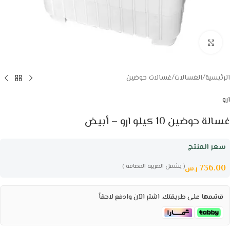
Click to enlarge
الرئيسية
/
الغسالات
/
غسالات حوضين
ارو
غسالة حوضين 10 كيلو ارو – أبيض
سعر المنتج
( يشمل الضريبة المضافة )
736.00
ر.س
قسّمها على طريقتك. اشترِ الآن وادفع لاحقاً