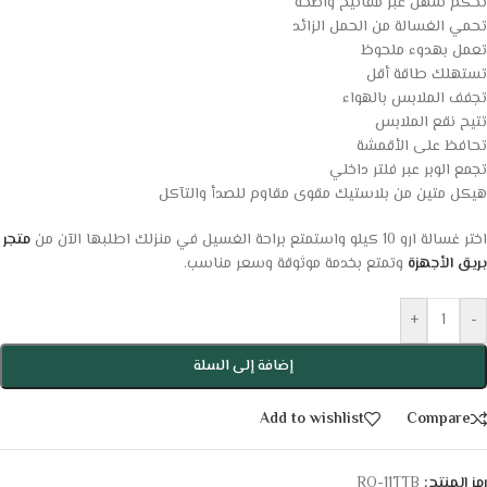
تحكم سهل عبر مفاتيح واضحة
تحمي الغسالة من الحمل الزائد
تعمل بهدوء ملحوظ
تستهلك طاقة أقل
تجفف الملابس بالهواء
تتيح نقع الملابس
تحافظ على الأقمشة
تجمع الوبر عبر فلتر داخلي
هيكل متين من بلاستيك مقوى مقاوم للصدأ والتآكل
اختر غسالة ارو 10 كيلو واستمتع براحة الغسيل في منزلك اطلبها الآن من
متجر
بريق الأجهزة
وتمتع بخدمة موثوقة وسعر مناسب.
+
-
إضافة إلى السلة
Add to wishlist
Compare
رمز المنتج:
RO-11TTB