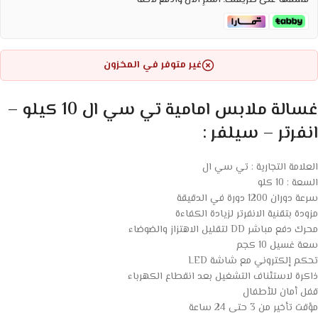
قسّمها على طريقتك. اشترِ الآن وادفع لاحقاً
غير متوفر في المخزون
غسالة ملابس امامية تي سي ال 10 كيلو –
انفرتر – سيلفر :
العلامة التجارية : تي سي ال
السعة : 10 كلو
سرعة دوران 1200 دورة في الدقيقة
مزودة بتقنية الانفرتر لزيادة الكفاءة
محرك دفع مباشر DD لتقليل الاهتزاز والضوضاء
سعة غسيل 10 كجم
تحكم إلكتروني مع شاشة LED
ذاكرة لاستئناف التشغيل بعد انقطاع الكهرباء
قفل أمان للأطفال
مؤقت تأخير من 3 حتى 24 ساعة