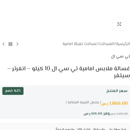
Click to enlarge
الرئيسية
/
الغسالات
/
غسالات تعبئة امامية
تي سي ال
غسالة ملابس امامية تي سي ال 10 كيلو – انفرتر –
سيلفر
سعر المنتج
٪25 خصم
( يشمل الضريبة المضافة )
1,866.00
ر.س
وفر
616.00
ر.س
2,482.00
ر.س