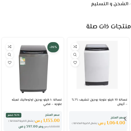
الشحن و التسليم
منتجات ذات صلة
-26%
غسالة 10 كيلو علوية يوجين تنشيف 75%
غسالة ١٠ كيلو يوجين اوتوماتيك تعبئه
– أبيض
علويه – فضي
سعر المنتج
٪26 خصم
سعر المنتج
1,133.00
ر.س
( يشمل الضريبة المضافة )
1,064.00
ر.س
( يشمل الضريبة المضافة )
397.00
ر.س
1,530.00
ر.س
وفر