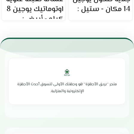
14 مكان - ستيل :
اوتوماتيك يوجين 8
كيلو - أبيض :
العلامة التجارية : يوجين
عدد الأماكن : 14 مكان
العلامة التجارية : يوجين
متعددة البرامج
السعة : 8 كيلو
مزودة بثلاثة أدراج
لوحة تحكم مريحة وسهلة الاستخدام
هيكل من المعدن المقاوم للتآكل
تصميم أنيق بلمسة إبداعية
تنظيف سهل لجميع أواني الطهي
قدرة فائقة على التخلص من أصعب
مفاتيح تحكم بتقنية إلكترونية
البقع
تنظيف باستخدام نظام بخاخ الماء
إمكانية جدولة وقت التشغيل
مزودة بشاشة عرض رقمية LED
مزودة بشاشة LED لعرض المعلومات
ميزة العمل بكفاءة بنصف الحمولة
محرك قوي بقدرة تصل إلى 600 دورة
إمكانية تشغيل الدرج العلوي أو
في الدقيقة
متجر “بريق الأجهزة” هو وجهتك الأولى لتسوق أحدث الأجهزة
السفلي
عمل هادئ تمامًا خلال التشغيل
الإلكترونية والمنزلية.
مستوى ضوضاء هادئ
كفاءة عالية في استهلاك الطاقة
الابعاد 60 × 59.8 × 84.5 سم
الابعاد : 56*60*85 سم
الضمان الشامل : عامين
الضمان الشامل : عامين
الوكيل : شركة أمواج الدولية
الوكيل : شركة أمواج الدولية