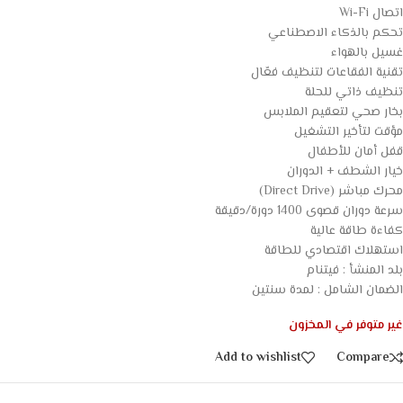
اتصال Wi-Fi
تحكم بالذكاء الاصطناعي
غسيل بالهواء
تقنية الفقاعات لتنظيف فعّال
تنظيف ذاتي للحلة
بخار صحي لتعقيم الملابس
مؤقت لتأخير التشغيل
قفل أمان للأطفال
خيار الشطف + الدوران
محرك مباشر (Direct Drive)
سرعة دوران قصوى 1400 دورة/دقيقة
كفاءة طاقة عالية
استهلاك اقتصادي للطاقة
بلد المنشأ : فيتنام
الضمان الشامل : لمدة سنتين
غير متوفر في المخزون
Add to wishlist
Compare