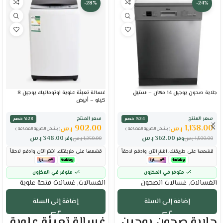
-28%
-24%
جلاية صحون يوجين 14 مكان – ستيل
غسالة تعبئة علوية اوتوماتيك يوجين 8
كيلو – أبيض
سعر المنتج
سعر المنتج
٪24 خصم
٪28 خصم
902.00
1,138.00
ر.س
ر.س
( يشمل الضريبة المضافة )
( يشمل الضريبة المضافة )
362.00
ر.س
348.00
ر.س
1,500.00
ر.س
وفر
1,250.00
ر.س
وفر
قسّمها على طريقتك. اشترِ الآن وادفع لاحقاً
قسّمها على طريقتك. اشترِ الآن وادفع لاحقاً
متوفر في المخزون
متوفر في المخزون
الغسالات
,
غسالات الصحون
الغسالات
,
غسالات فتحة علوية
إضافة إلى السلة
إضافة إلى السلة
جلاية صحون يوجين
غسالة تعبئة علوية