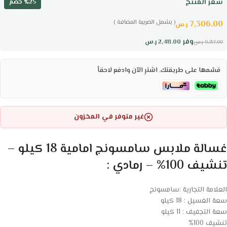
سعر المنتج
٪25 خصم
( يشمل الضريبة المضافة )
7,306.00
ر.س
وفر
2,411.00
ر.س
9,717.00
ر.س
قسّمها على طريقتك. اشترِ الآن وادفع لاحقاً
غير متوفر في المخزون
غسالة ملابس سامسونج امامية 18 كيلو –
تنشيف 100% – رمادي :
العلامة التجارية :سامسونج
سعة الغسيل : 18 كيلو
سعة التجفيف : 11 كيلو
تنشيف 100%