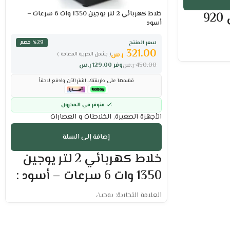
خلاط كهربائي 2 لتر يوجين 1350 وات 6 سرعات –
حماصة توست يوجين 920
أسود
سعر المنتج
٪29 خصم
321.00
ر.س
( يشمل الضريبة المضافة )
450.00
ر.س
وفر
129.00
ر.س
قسّمها على طريقتك. اشترِ الآن وادفع لاحقاً
لضبط النضج
متوفر في المخزون
الأجهزة الصغيرة
,
الخلاطات و العصارات
لمختلف
إضافة إلى السلة
م والتنظيف.
خلاط كهربائي 2 لتر يوجين
.
بز للحفاظ على
1350 وات 6 سرعات – أسود :
العلامة التجارية: يوجين
الخلاط بقدرة 1350 وات
يحتوي على 6 سرعات مختلفة
سرعة عالية في تحضير الأطعمة والمأكولات