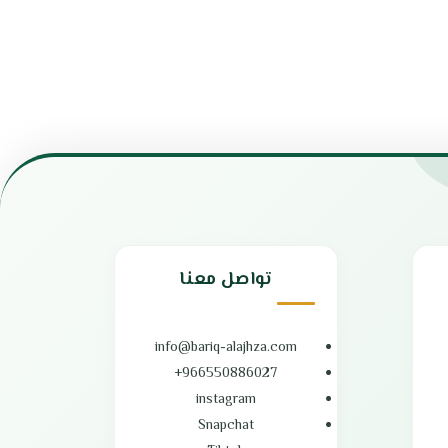
سهل الاستخدام والتنظيف
شفرة متعددة الاستخدامات مصنوعة من الفولاذ
المقاوم للصدأ
مصنوع من مواد ذات جودة عالية
موتور قوي لأداء متميز
تصميم أنيق وبسيط
مفتاح للتحكم السهل في السرعة
خفيف الوزن وسهل التنظيف
مصنوع من مواد آمنة صحياً
بلد المنشأ: الصين
تواصل معنا
info@bariq-alajhza.com
966550886027+
instagram
Snapchat