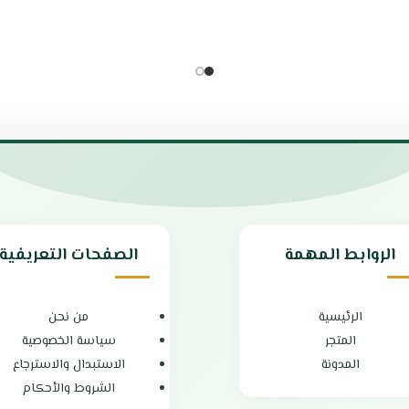
 الألومنيوم
لى الدفء
يقلل من وقت الطهي العادي
والتخزين والنقل
لكبيرة أو المناسبات
يع أنواع الأطعمة بسهولة بفضل
دة
ين
 عامين
الروابط المهمة
الصفحات التعريفية
الرئيسية
من نحن
المتجر
سياسة الخصوصية
المدونة
الاستبدال والاسترجاع
الشروط والأحكام