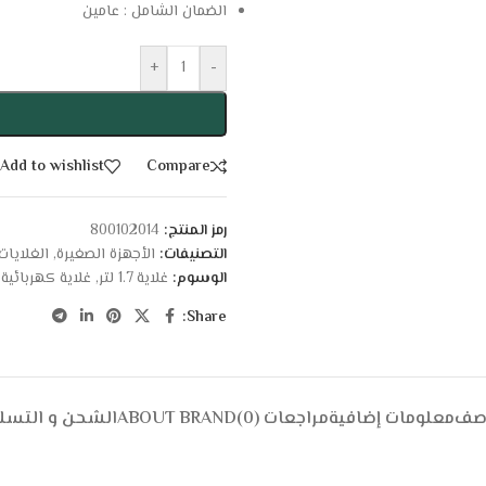
الضمان الشامل : عامين
+
-
Add to wishlist
Compare
رمز المنتج:
800102014
التصنيفات:
الأجهزة الصغيرة
,
الغلايات
الوسوم:
غلاية 1.7 لتر
,
غلاية كهربائية
Share:
وصف
معلومات إضافية
مراجعات (0)
ABOUT BRAND
الشحن و التسل