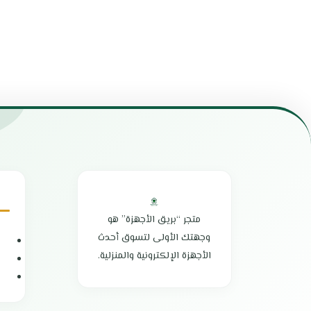
تمنع ارتفاع درجة الحرارة وتضمن الاستخدام الآمن
صفيحة تسخين من
تمنحك طعام صحي ولذيذ
خاصية الحفاظ ع
يوفر قياسات دقيقة للأرز والماء للحصول على نتائج
الطهي بالضغط 
مثالية
سهولة التنظيف 
سرعة في تحضير الطعام
مثالي للعائلات ا
وعاء داخلي سهل التنظيف يمنع الأرز من الالتصاق
يمكنك تحضير جم
سهولة النقل والتخزين
الوظائف المتعد
تصميم أنيق وعصري
بلد المنشأ : الص
صناعة عالية الجودة
الضمان الشامل :
بلد المنشأ : الصين
الضمان الشامل : عامين
متجر “بريق الأجهزة” هو
وجهتك الأولى لتسوق أحدث
الأجهزة الإلكترونية والمنزلية.