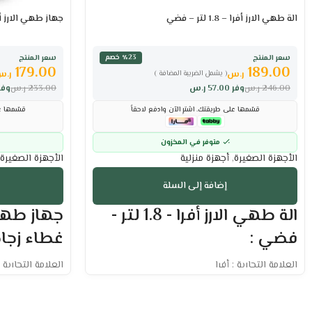
الة طهي الارز أفرا – 1.8 لتر – فضي
جهاز طهي الارز أفرا 1.5 لتر – غطاء زجاج
سعر المنتج
سعر المنتج
٪23 خصم
179.00
189.00
ر.س
ر.س
( يشمل الضريبة المضافة )
246.00
ر.س
وفر
57.00
ر.س
233.00
ر.س
وفر
قسّمها على طريقتك. اشترِ الآن وادفع لاحقاً
قسّمها عل
متوفر في المخزون
الأجهزة الصغيرة
,
أجهزة منزلية
الأجهزة الصغيرة
إضافة إلى السلة
الة طهي الارز أفرا - 1.8 لتر -
فضي :
غطاء زجاج
العلامة التجارية : أفرا
العلامة التجارية :
السعة : 1.8 لتر
السعة : 1.5 لتر
متعددة الاستخدام لتحضير أطباق متنوعة
وعاء داخلي غير 
حماية من درجات الحرارة العالية
غطاء زجاجي