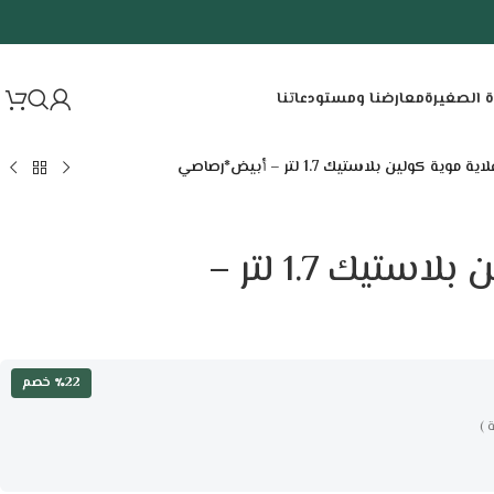
ة الصغيرة
معارضنا ومستودعاتنا
اية موية كولين بلاستيك 1.7 لتر – أبيض*رصاصي
غلاية موية كولين بلاستيك 1.7 لتر –
٪22 خصم
 )