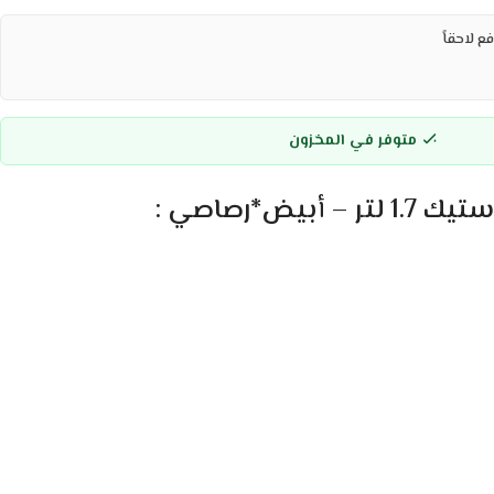
ع لاحقاً
متوفر في المخزون
بيض*رصاصي :