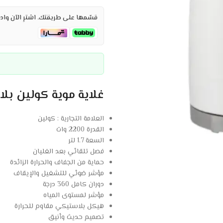
قسّمها على طريقتك. اشترِ الآن وادف
غلاية موية كولين بلاستيك 1.7 لتر – أ
العلامة التجارية : كولين
القدرة 2200 وات
السعة 1.7 لتر
فصل تلقائي بعد الغليان
حماية من الجفاف والحرارة الزائدة
مؤشر ضوئي للتشغيل والإيقاف
دوران كامل 360 درجة
مؤشر لمستوى المياه
هيكل بلاستيكي مقاوم للحرارة
تصميم حديث وأنيق