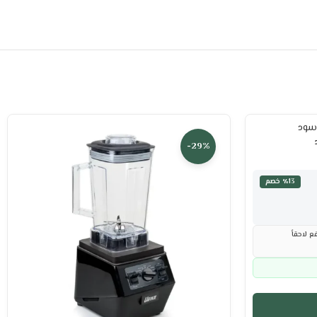
-29%
٪13 خصم
ع لاحقاً