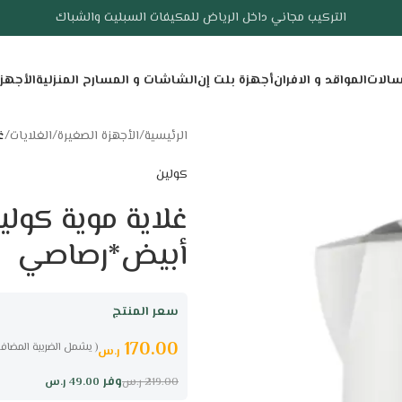
التركيب مجاني داخل الرياض للمكيفات السبليت والشباك
سالات
المواقد و الافران
أجهزة بلت إن
الشاشات و المسارح المنزلية
الأجهز
الرئيسية
/
الأجهزة الصغيرة
/
الغلايات
/
غل
كولين
أبيض*رصاصي
سعر المنتج
170.00
( يشمل الضريبة المضافة
ر.س
وفر
49.00
ر.س
219.00
ر.س