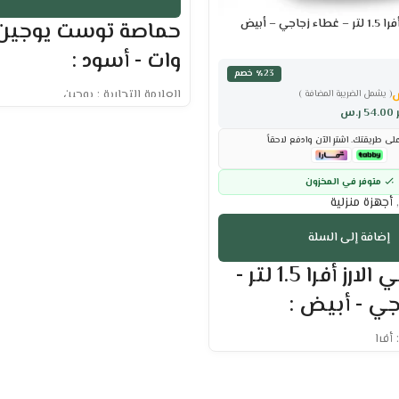
ي – أبيض
وات - أسود :
٪23 خصم
العلامة التجارية : يوجين
( يشمل الضريبة المضافة )
القدرة الكهربية : 920 وات
54.00
ر.س
سعة 1.7 لتر
ى طريقتك. اشترِ الآن وادفع لاحقاً
2 شريحة
إمكانية التحكم في وقت التحميص 
متوفر في المخزون
المثالي.
,
أجهزة منزلية
تحكم يدوي دقيق في درجة الحرارة 
الاستخدامات.
إضافة إلى السلة
تصميم مريح يضمن سهولة الاستخدا
جهاز طهي الارز أفرا 1.5 لتر -
مزود بمفتاح تشغيل لسهولة التحكم
صينية داخلية مخصصة لجمع فتات الخ
ي - أبيض :
النظافة.
مؤشر ضوئي يوضح حالة التشغيل.
 أفرا
الضمان الشامل : عامين
الوكيل : شركة أمواج الدولية
لاصق