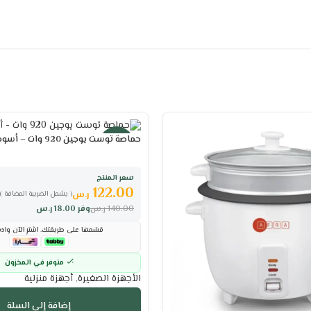
حماصة توست يوجين 920 وات – أسود
-13%
سعر المنتج
122.00
ر.س
( يشمل الضريبة المضافة )
140.00
ر.س
وفر
18.00
ر.س
قسّمها على طريقتك. اشترِ الآن وادف
متوفر في المخزون
الأجهزة الصغيرة
,
أجهزة منزلية
إضافة إلى السلة