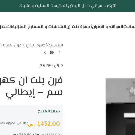
التركيب مجاني داخل الرياض للمكيفات السبليت والشباك
سالات
المواقد و الافران
أجهزة بلت إن
الشاشات و المسارح المنزلية
الأجهز
الرئيسية
/
أجهزة بلت إن
/
افران كهرباء 
جنرال سوبريم
سم – إيطالي
سعر المنتج
1,432.00
( يشمل الضريبة المض
ر.س
وفر