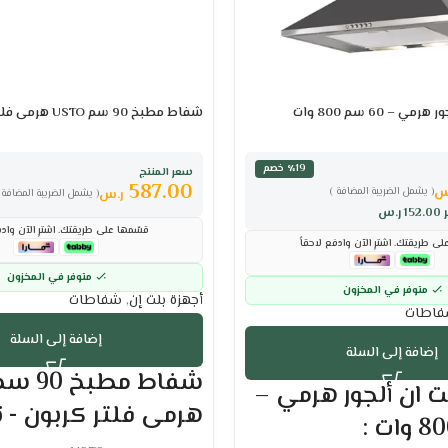
– 60 سم 800 وات
شفاط مطبخ 90 سم USTO هرمى فلتر كربون – تركي
٪19 خصم
سعر المنتج
587.00
س
( يشمل الضريبة المضافة )
ر.س
( يشمل الضريبة المضافة 
ر
152.00
ر.س
قسّمها على طريقتك. اشترِ الآن وادف
ى طريقتك. اشترِ الآن وادفع لاحقاً
متوفر في المخزون
متوفر في المخزون
أجهزة بلت إن
,
شفاطات
اطات
إضافة إلى السلة
إضافة إلى السلة
 ان ألجور هرمي –
هرمى فلتر كربون - ت