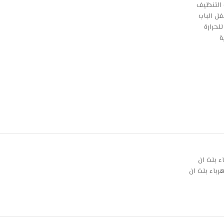
 التنظيف
ل الباب
لحرارة
ء بلت ان
رباء بلت ان