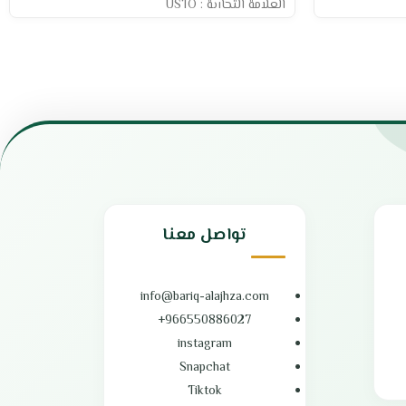
العلامة التجارية : USTO
المقاس : 60 سم
قوة شفط 500 م3/الساعة
مواد مقاومة للحرارة والدهون
فلتر من الكربون
قابس ثلاثي
يحتوي علي ازرار تحكم جانبية
مصنوع من الاستانلس ستيل
مناسب لجميع أنواع الطهي
هيكل مقاوم للصدأ و التاكل
سهولة التنظيف
الضمان الشامل : عامين
تواصل معنا
بلد المنشأ : تركيا
info@bariq-alajhza.com
966550886027+
instagram
Snapchat
Tiktok