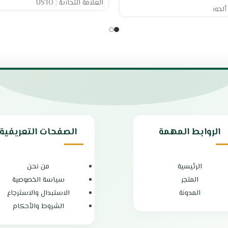
العلامة التجارية : USTO
ألجور
المقاس : 90 سم
قوة شفط 500 م3/الساعة
فلتر من الكربون
قابس ثلاثي
 مفتاح بسيط وسهل الاستخدام
تصميم عملي ومريح
يحتوي علي ازرار تحكم جانبية
شفط الدهون والروائح الكريهة
سهل التحكم و الاستخدام
مصنوع من الاستانلس ستيل
 لضمان أداء ممتاز
هيكل مقاوم للصدأ و التاكل
لاستخدام لراحة أكبر
الضمان الشامل : عامين
جيج منخفض لضمان بيئة هادئة
بلد المنشأ : تركيا
الروابط المهمة
الصفحات التعريفية
نيق يضيف لمسة مميزة للمطبخ
امات عالية الجودة لضمان المتانة
يا
ة عامين
الرئيسية
من نحن
المتجر
سياسة الخصوصية
المدونة
الاستبدال والاسترجاع
الشروط والأحكام