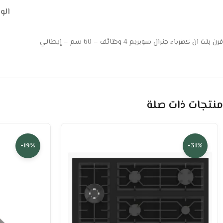
ال
فرن بلت ان كهرباء جنرال سوبريم 4 وظائف – 60 سم – إيطالي
منتجات ذات صلة
-19%
-31%