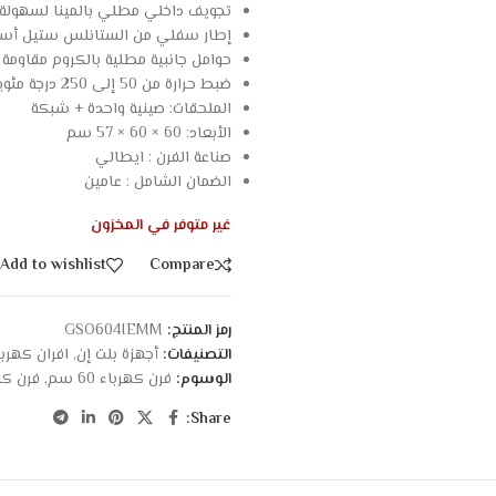
تجويف داخلي مطلي بالمينا لسهولة
إطار سفلي من الستانلس ستيل أسف
حوامل جانبية مطلية بالكروم مقاومة ل
ضبط حرارة من 50 إلى 250 درجة مئوية
الملحقات: صينية واحدة + شبكة
الأبعاد: 60 × 60 × 57 سم
صناعة الفرن : ايطالي
الضمان الشامل : عامين
غير متوفر في المخزون
Add to wishlist
Compare
رمز المنتج:
GSO604IEMM
التصنيفات:
أجهزة بلت إن
,
افران كهربا
الوسوم:
فرن كهرباء 60 سم
,
فرن كه
Share: