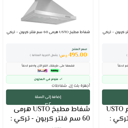
شفاط مطبخ USTO هرمى 60 سم فلتر كربون – تركي
سعر المنتج
495.00
ر.س
)
( يشمل الضريبة المضافة )
ع لاحقاً
قسّمها على طريقتك. اشترِ الآن وادفع لاحقاً
متوفر في المخزون
أجهزة بلت إن
,
شفاطات
إضافة إلى السلة
شفاط مطبخ 90 سم USTO
شفاط مطبخ USTO هرمى
ركي :
60 سم فلتر كربون - تركي :