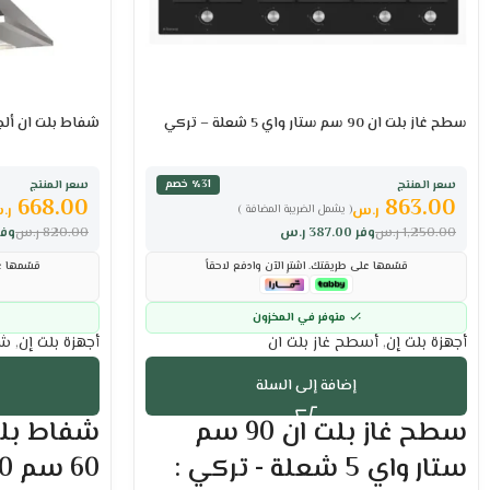
سطح غاز بلت ان 90 سم ستار واي 5 شعلة – تركي
شفاط بلت ان ألجور هرمي 
سعر المنتج
سعر المنتج
٪31 خصم
668.00
863.00
ر.س
ر.
( يشمل الضريبة المضافة )
1,250.00
ر.س
وفر
387.00
ر.س
820.00
ر.س
وف
قسّمها على طريقتك. اشترِ الآن وادفع لاحقاً
قسّمها عل
متوفر في المخزون
أجهزة بلت إن
,
أسطح غاز بلت ان
أجهزة بلت إن
,
شف
إضافة إلى السلة
سطح غاز بلت ان 90 سم
شفاط بلت
ستار واي 5 شعلة - تركي :
60 سم 800 وات :