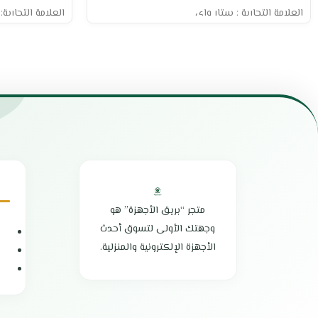
العلامة التجارية : ستار واي
العلامة التجارية: 
مقاس السطح : 90 سم
الحجم: 60 سم
5 شغلات غاز
القدرة: 800 وات
خاصية الإشعال الذاتي
عدد السرعات: 3 سرعات
صمام أمان كامل
التحكم من خلال
يوزع الحرارة بشكل متساوي
مزود بـ 2 مصباح هالوجيني للإضاءة الفعالة
يتميز بقواعد ثابتة ومتينة
قدرة عالية على 
مصنوع من خامات عالية الجودة مقاومة للصدأ
بسرعة
يحتوي على مقابض قابلة للتعديل للتحكم في
فلتر عالي الجودة
الحرارة
سهل التنظيف وا
توزيع الحرارة بشكل متساوي
يعمل بمستوى ض
يتميز بتصميم فريد وتكنولوجيا متطورة
تصميم عصري وأ
الطهي السريع
هيكل مصنوع من خ
متجر “بريق الأجهزة” هو
الضمان الشامل : عامين
بلد المنشأ: إيطال
وجهتك الأولى لتسوق أحدث
الوكيل : الشركة العربية الدولية
ضمان شامل لمد
الأجهزة الإلكترونية والمنزلية.