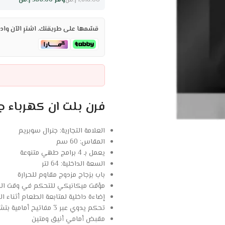
386.00
ر.س
1,818.00
ر.س
قسّمها على طريقتك. اشترِ الآن وادف
فرن بلت ان كهرباء جنرال سوبريم 4 وظ
العلامة التجارية: جنرال سوبريم
المقاس: 60 سم
يعمل بـ 4 برامج طهي متنوعة
السعة الداخلية: 64 لتر
باب بزجاج مزدوج مقاوم للحرارة
مؤقت ميكانيكي للتحكم في وقت ا
إضاءة داخلية لمتابعة الطعام أثناء ا
تحكم يدوي عبر 3 مفاتيح أمامية بتشطيب نيكل
مقبض أمامي أنيق ومتين