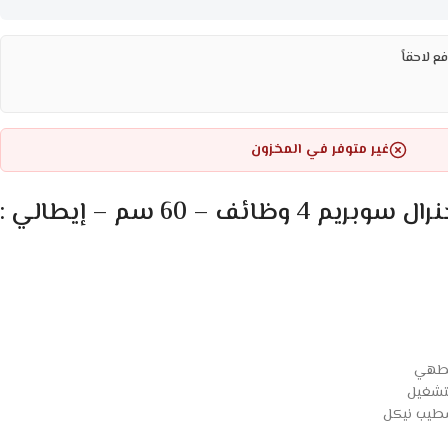
ع لاحقاً
غير متوفر في المخزون
ائف – 60 سم – إيطالي :
لطهي
لتشغيل