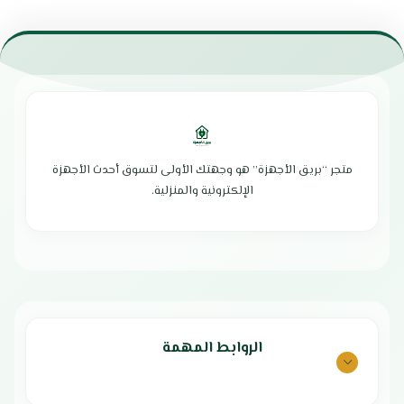
العلامة التجارية: ألجور
تركي :
الحجم: 60 سم
القدرة: 800 وات
العلامة التجارية : ستار واي
عدد السرعات: 3 سرعات
سطح 60 سم
التحكم من خلال مفتاح بسيط وسهل
4 عيون كهرباء
الاستخدام
مساحة مناسبة لجميع أحجام أواني
مزود بـ 2 مصباح هالوجيني للإضاءة
الطهي
الفعالة
لوحة تحكم أمامية بـ 4 مفاتيح
قدرة عالية على شفط الدهون
سهولة الاستخدام والتنظيف
والروائح الكريهة بسرعة
متجر “بريق الأجهزة” هو وجهتك الأولى لتسوق أحدث الأجهزة
مصنوع من خامات عالية الجودة
فلتر عالي الجودة لضمان أداء ممتاز
الإلكترونية والمنزلية.
تصميم أنيق وعصري
سهل التنظيف والاستخدام لراحة أكبر
صناعة السطح: تركيا
يعمل بمستوى ضجيج منخفض
أبعاد المنتج : ‎50 x 40 x 80 سم
لضمان بيئة هادئة
الضمان الشامل : عامين
تصميم عصري وأنيق يضيف لمسة
الوكيل : الشركة العربية الدولية
مميزة للمطبخ
هيكل مصنوع من خامات عالية الجودة
لضمان المتانة
بلد المنشأ: إيطاليا
الروابط المهمة
ضمان شامل لمدة عامين