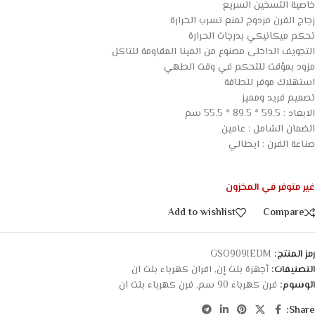
خاصية التسخين السريع
زجاج الفرن مزدوج لمنع تسرب الحرارة
تحكم ميكانيكي بدرجات الحرارة
التجويف الداخلى مصنوع من المينا المقاومة للتاكل
مزود بمؤقت للتحكم في وقت الطهي
استهلاك موفر للطاقة
تصميم فريد ومميز
الابعاد : 59.5 * 89.5 * 55.5 سم
الضمان الشامل : عامين
صناعة الفرن : ايطالي
غير متوفر في المخزون
Add to wishlist
Compare
رمز المنتج:
GSO909IEDM
التصنيفات:
أجهزة بلت إن
,
افران كهرباء بلت ان
الوسوم:
فرن كهرباء 90 سم
,
فرن كهرباء بلت ان
Share: