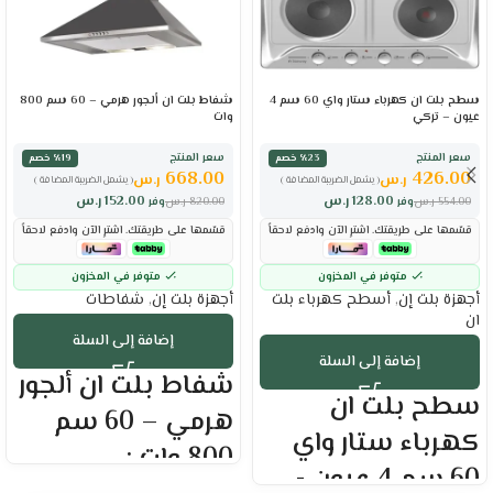
سطح بلت ان كهرباء ستار واي 60 سم 4
شفاط بلت ان ألجور هرمي – 60 سم 800
عيون – تركي
وات
سعر المنتج
سعر المنتج
٪23 خصم
٪19 خصم
668.00
426.00
ر.س
ر.س
( يشمل الضريبة المضافة )
( يشمل الضريبة المضافة )
128.00
ر.س
152.00
ر.س
554.00
ر.س
وفر
820.00
ر.س
وفر
قسّمها على طريقتك. اشترِ الآن وادفع لاحقاً
قسّمها على طريقتك. اشترِ الآن وادفع لاحقاً
متوفر في المخزون
متوفر في المخزون
أجهزة بلت إن
,
أسطح كهرباء بلت
أجهزة بلت إن
,
شفاطات
ان
إضافة إلى السلة
إضافة إلى السلة
شفاط بلت ان ألجور
سطح بلت ان
هرمي – 60 سم
كهرباء ستار واي
800 وات :
60 سم 4 عيون -