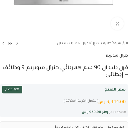
Click to enlarge
الرئيسية
/
أجهزة بلت إن
/
افران كهرباء بلت ان
جنرال سوبريم
فرن بلت ان 90 سم كهربائي جنرال سوبريم 9 وظائف
– إيطالي
سعر المنتج
٪21 خصم
( يشمل الضريبة المضافة )
3,444.00
ر.س
وفر
930.00
ر.س
4,374.00
ر.س