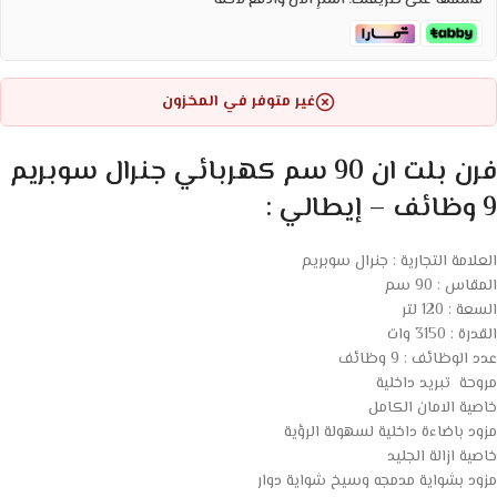
قسّمها على طريقتك. اشترِ الآن وادفع لاحقاً
غير متوفر في المخزون
فرن بلت ان 90 سم كهربائي جنرال سوبريم
9 وظائف – إيطالي :
العلامة التجارية : جنرال سوبريم
المقاس : 90 سم
السعة : 120 لتر
القدرة : 3150 وات
عدد الوظائف : 9 وظائف
مروحة تبريد داخلية
خاصية الامان الكامل
مزود باضاءة داخلية لسهولة الرؤية
خاصية ازالة الجليد
مزود بشواية مدمجه وسيخ شواية دوار