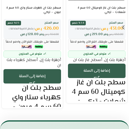
سطح بلت ان غاز كوميتال 60 سم 4
سطح بلت ان كهرباء ستار واي 60 سم 4
شعلات – تركي
عيون – تركي
سعر المنتج
سعر المنتج
٪34 خصم
٪23 خصم
426.00
431.00
ر.س
ر.س
( يشمل الضريبة المضافة )
( يشمل الضريبة المضافة )
219.00
ر.س
128.00
ر.س
650.00
ر.س
وفر
554.00
ر.س
وفر
قسّمها على طريقتك. اشترِ الآن وادفع لاحقاً
قسّمها على طريقتك. اشترِ الآن وادفع لاحقاً
متوفر في المخزون
متوفر في المخزون
أجهزة بلت إن
,
أسطح غاز بلت ان
أجهزة بلت إن
,
أسطح كهرباء بلت
ان
إضافة إلى السلة
إضافة إلى السلة
سطح بلت ان غاز
سطح بلت ان
كوميتال 60 سم 4
كهرباء ستار واي
شعلات - تركي :
60 سم 4 عيون -
العلامة التجارية : كوميتال
تركي :
مقاس السطح : 60 سم
4 شعلات غاز
العلامة التجارية : ستار واي