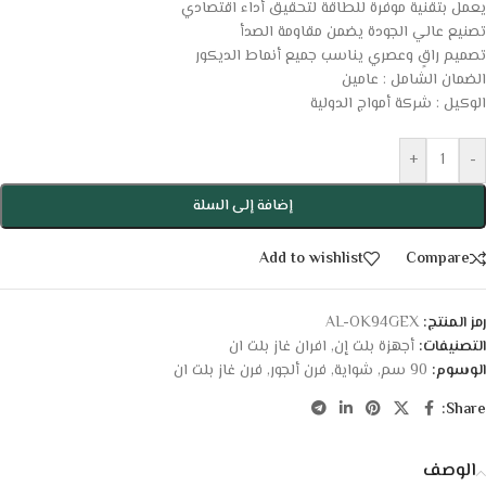
يعمل بتقنية موفرة للطاقة لتحقيق أداء اقتصادي
تصنيع عالي الجودة يضمن مقاومة الصدأ
تصميم راقٍ وعصري يناسب جميع أنماط الديكور
الضمان الشامل : عامين
الوكيل : شركة أمواج الدولية
+
-
إضافة إلى السلة
Add to wishlist
Compare
رمز المنتج:
AL-OK94GEX
التصنيفات:
أجهزة بلت إن
,
افران غاز بلت ان
الوسوم:
90 سم
,
شواية
,
فرن ألجور
,
فرن غاز بلت ان
Share:
الوصف