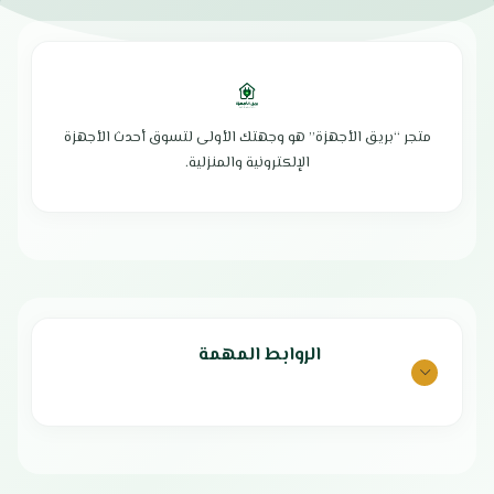
شبك متين وخفيف لسهولة
سطح 60 سم
الاستخدام
4 عيون كهرباء
هيكل زجاجي أسود بتصميم أنيق
مساحة مناسبة لجميع أحجام أواني
وعصري
الطهي
خاصية الإشعال الذاتي لبدء التشغيل
لوحة تحكم أمامية بـ 4 مفاتيح
بسرعة
سهولة الاستخدام والتنظيف
شبكة متينة مطلية بالمينا لمقاومة
متجر “بريق الأجهزة” هو وجهتك الأولى لتسوق أحدث الأجهزة
مصنوع من خامات عالية الجودة
الحرارة
الإلكترونية والمنزلية.
تصميم أنيق وعصري
نظام أمان موثوق لاستخدام آمن للغاز
صناعة السطح: تركيا
استخدام سلس بدون تعقيد
أبعاد المنتج : ‎50 x 40 x 80 سم
تصميم أنيق وعصري
الضمان الشامل : عامين
الضمان الشامل : عامين
الوكيل : الشركة العربية الدولية
الوكيل : شركة باقادر التجارية
المحدودة
الروابط المهمة