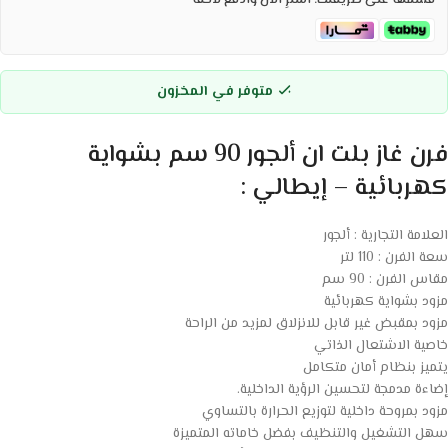
قسّمها على طريقتك. اشترِ الآن وادفع لاحقاً
متوفر في المخزون
فرن غاز بلت ان ألجور 90 سم بشواية
كهربائية – إيطالي :
العلامة التجارية : ألجور
سعة الفرن : 110 لتر
مقاس الفرن : 90 سم
مزود بشواية كهربائية
مزود بمقبض غير قابل للانزلاق لمزيد من الراحة
خاصية الاشتعال الذاتي
يتميز بنظام أمان متكامل
إضاءة مدمجة لتحسين الرؤية الداخلية.
مزود بمروحة داخلية لتوزيع الحرارة بالتساوي
سهل التشغيل والتنظيف بفضل خاماته المتميزة