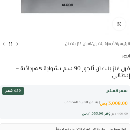
Click to enlarge
الرئيسية
/
أجهزة بلت إن
/
افران غاز بلت ان
ألجور
فرن غاز بلت ان ألجور 90 سم بشواية كهربائية –
إيطالي
سعر المنتج
٪26 خصم
( يشمل الضريبة المضافة )
3,008.00
ر.س
وفر
1,053.00
ر.س
4,061.00
ر.س