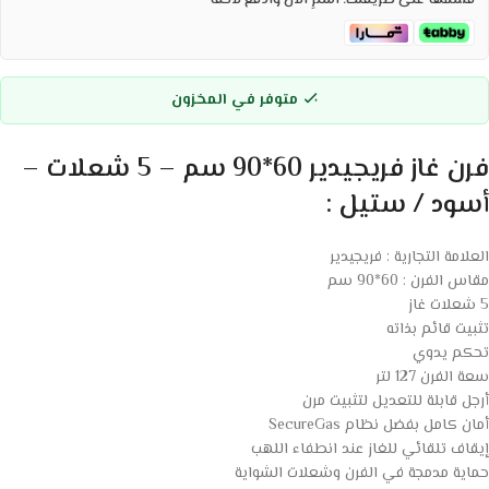
قسّمها على طريقتك. اشترِ الآن وادفع لاحقاً
متوفر في المخزون
فرن غاز فريجيدير 60*90 سم – 5 شعلات –
أسود / ستيل :
العلامة التجارية : فريجيدير
مقاس الفرن : 60*90 سم
5 شعلات غاز
تثبيت قائم بذاته
تحكم يدوي
سعة الفرن 127 لتر
أرجل قابلة للتعديل لتثبيت مرن
أمان كامل بفضل نظام SecureGas
إيقاف تلقائي للغاز عند انطفاء اللهب
حماية مدمجة في الفرن وشعلات الشواية