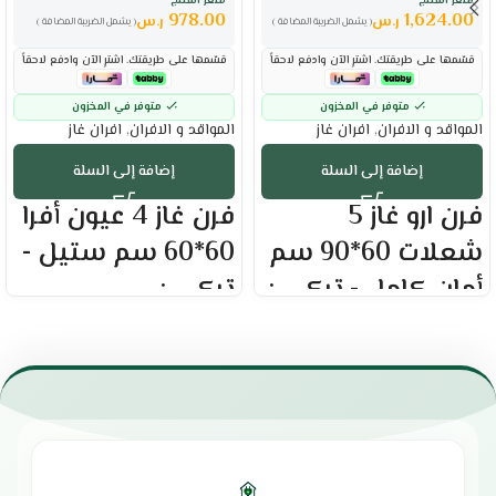
سعر المنتج
سعر المنتج
978.00
1,624.00
ر.س
ر.س
( يشمل الضريبة المضافة )
( يشمل الضريبة المضافة )
قسّمها على طريقتك. اشترِ الآن وادفع لاحقاً
قسّمها على طريقتك. اشترِ الآن وادفع لاحقاً
متوفر في المخزون
متوفر في المخزون
المواقد و الافران
,
افران غاز
المواقد و الافران
,
افران غاز
إضافة إلى السلة
إضافة إلى السلة
فرن ارو غاز 5
فرن غاز 4 عيون أفرا
شعلات 60*90 سم
60*60 سم ستيل -
أمان كامل - تركي :
تركي :
العلامة التجارية : ارو
العلامة التجارية : أفرا
مقاس الفرن : 60*90 سم
4 سعلات غاز
5 شعلات إيطالية
فرن غاز 60*60 سم
هيكل ستانلس ستيل عالي الجودة
فرن غاز مستقل مناسب لكل أنواع
5 صمامات أمان للحماية الكاملة
الطهي.
مروحة تبريد فعالة لضمان الأداء
إشعال ذاتي لراحة أكثر.
ثرموستات مع نظام إغلاق محكم
تصميم أنيق ومميز.
للباب
سطح ستانلس ستيل سهل