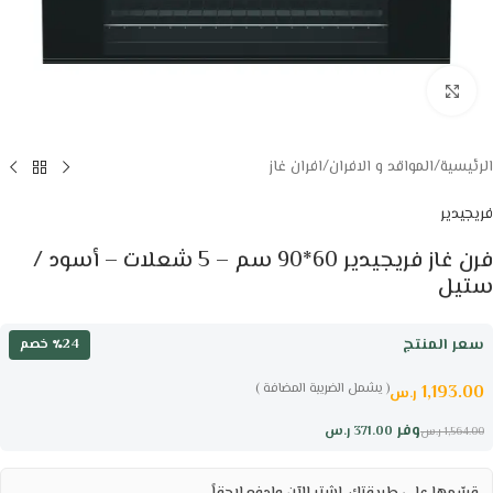
Click to enlarge
الرئيسية
/
المواقد و الافران
/
افران غاز
فريجيدير
فرن غاز فريجيدير 60*90 سم – 5 شعلات – أسود /
ستيل
سعر المنتج
٪24 خصم
( يشمل الضريبة المضافة )
1,193.00
ر.س
وفر
371.00
ر.س
1,564.00
ر.س