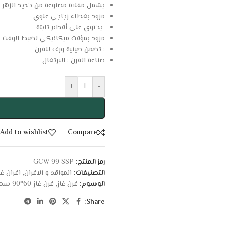
يشمل مقلاة مصنوعة من حديد الزهر
مزود بغطاء زجاجي علوي
يحتوي على أقدام ثابتة
مزود بمؤقت ميكانيكي لضبط الوقت
: تضمن صينية ورف للفرن
صناعة الفرن : البرتغال
+
-
Add to wishlist
Compare
رمز المنتج:
GCW 99 SSP
التصنيفات:
المواقد و الافران
,
افران غا
الوسوم:
فرن غاز
,
فرن غاز 60*90 سم
Share: