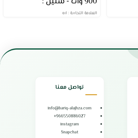
900 وات - ستيل :
العلامة التجارية : ارو
السعة : 23 لتر
القدرة الكهربية : 900 وات
تحكم رقمي لسهولة الاستخدام.
11 مستوى للطاقة لتناسب احتياجاتك.
قفل أمان لحماية الأطفال.
تنظيف.
إذابة سريعة للثلج بتقنية
Quick Defrost
.
طهي وتسخين الطعام بسرعة وكفاءة.
يصدر إنذارًا عند انتهاء الطهي.
ثالي.
إضاءة داخلية لرؤية أوضح أثناء الاستخدام.
مينا مع شبكة
مؤقت لضبط وقت الطهي بدقة.
تواصل معنا
تحكم سهل في درجة الحرارة.
عملي و سهل الاستخدام والتنظيف.
شبيب للتجارة
ابعاد المنتج : 48.3 × 35.8 × 28.1 سم
الضمان الشامل : عامين
info@bariq-alajhza.com
الوكيل : شركة سهم المستقبل الحديثة
966550886027+
instagram
Snapchat