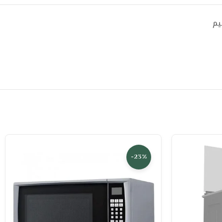
يم
-23%