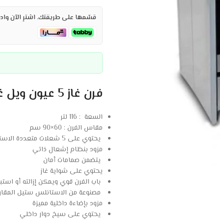
قسّمها على طريقتك. اشترِ الآن وادف
فرن غاز 5 عيون ويل غاز 90*60 سم ستيل – برتغالي :
السعة : 116 لتر
مقاس الفرن : 60×90 سم
يحتوي على 5 شعلات متعددة الاستخدام
مزود بنظام إشعال ذاتي
يتضمن صمامات أمان
يحتوي على شواية غاز
باب الفرن قوي ويمكن إزالته أو استبد
مصنوعة من الاستانلس ستيل المقاو
مزود بإضاءة داخلية مميزة
يحتوي على سيخ دوار داخلي