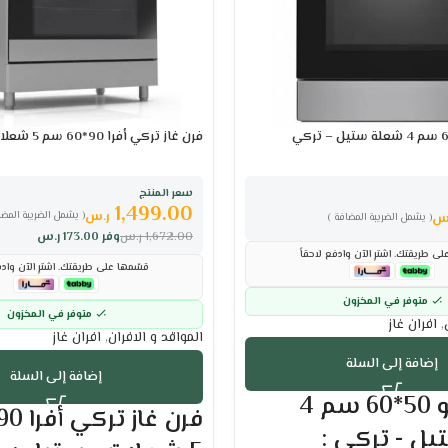
فرن غاز تركي أفرا 90*60 سم 5 شعلات – ستيل
سعر المنتج
1,499.00
ر.س
( يشمل الضريبة المضا
س
( يشمل الضريبة المضافة )
1,672.00
ر.س
وفر
173.00
ر.س
ى طريقتك. اشترِ الآن وادفع لاحقاً
قسّمها على طريقتك. اشترِ الآن وادف
متوفر في المخزون
متوفر في المخزون
,
افران غاز
المواقد و الافران
,
افران غاز
إضافة إلى السلة
إضافة إلى السلة
فرن غاز ارو 50*60 سم 4
ل - تركي :