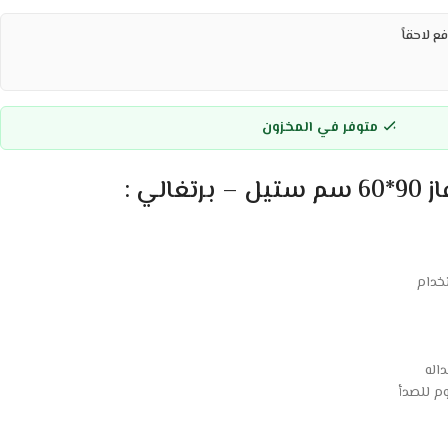
ع لاحقاً
متوفر في المخزون
اله
م للصدأ