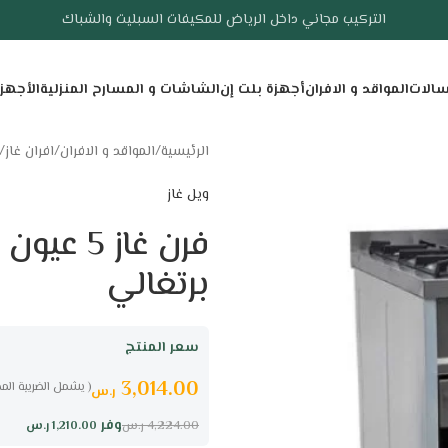
التركيب مجاني داخل الرياض للمكيفات السبليت والشباك
سالات
المواقد و الافران
أجهزة بلت إن
الشاشات و المسارح المنزلية
الأجهز
الرئيسية
/
المواقد و الافران
/
افران غاز
/
ويل غاز
برتغالي
سعر المنتج
3,014.00
( يشمل الضريبة الم
ر.س
وفر
1,210.00
ر.س
4,224.00
ر.س