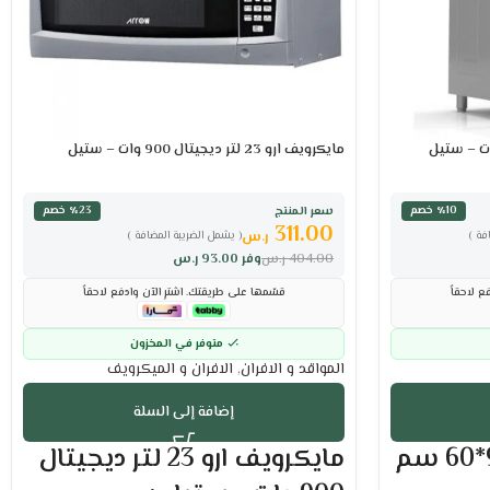
مايكرويف ارو 23 لتر ديجيتال 900 وات – ستيل
سعر المنتج
٪10 خصم
٪23 خصم
311.00
ر.س
فة )
( يشمل الضريبة المضافة )
404.00
ر.س
وفر
93.00
ر.س
ع لاحقاً
قسّمها على طريقتك. اشترِ الآن وادفع لاحقاً
متوفر في المخزون
المواقد و الافران
,
الافران و الميكرويف
إضافة إلى السلة
فرن غاز تركي أفرا 90*60 سم
مايكرويف ارو 23 لتر ديجيتال