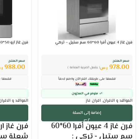
فرن غاز 4 عيون أفرا 60*60 سم ستيل – تركي
فرن غاز ارو 50*60 سم 4 شعلة ستيل – تركي
سعر المنتج
سعر المنتج
988.00
978.00
ر.س
ر.
( يشمل الضريبة المضافة )
قسّمها على طريقتك. اشترِ الآن وادفع لاحقاً
قسّمها عل
متوفر في المخزون
المواقد و الافران
,
افران غاز
المواقد و الافران
إضافة إلى السلة
فرن غاز 4 عيون أفرا 60*60
سم ستيل - تركي :
شعلة ستي