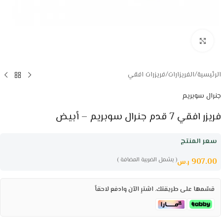
Click to enlarge
الرئيسية
/
الفريزارات
/
فريزرات افقي
جنرال سوبريم
فريزر افقي 7 قدم جنرال سوبريم – أبيض
سعر المنتج
( يشمل الضريبة المضافة )
907.00
ر.س
قسّمها على طريقتك. اشترِ الآن وادفع لاحقاً