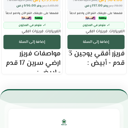
1,739.00
564.00
ر.س
ر.س
( يشمل الضريبة المضافة )
( يشمل الضريبة المضافة )
197.00
ر.س
696.00
ر.س
761.00
ر.س
وفر
2,435.00
ر.س
وفر
قسّمها على طريقتك. اشترِ الآن وادفع لاحقاً
قسّمها على طريقتك. اشترِ الآن وادفع لاحقاً
متوفر في المخزون
متوفر في المخزون
الفريزارات
,
فريزرات افقي
الفريزارات
,
فريزرات افقي
إضافة إلى السلة
إضافة إلى السلة
فريزر أفقي يوجين 3
مواصفات فريزر
قدم - أبيض :
ارضي سرين 17 قدم
- ابيض :
العلامة التجارية : يوجين
السعة : 95 لتر
العلامه التجاريه : سرين
الحجم الفعلي : 3.3 قدم
الحجم الفعلي : 17 قدم
تحكم يدوي بمستويات التبريد
السعة اللترية : 500 لتر
مزود بمنفذ لتصريف المياه
سرعة تبريد فائقة
تدفق هواء متعدد الاتجاهات
امكانيه التحكم بالحرارة
اذابة الجليد يدويا
توزيع مثالي للهواء
مزود باضاءة من الداخل لرؤية مثالية
يحافظ على نضارة الطعام
مقبض امامي لسهولة الفتح
ضاغط عالي الكفاءة
غاز تبريد صديق للبئية R600a