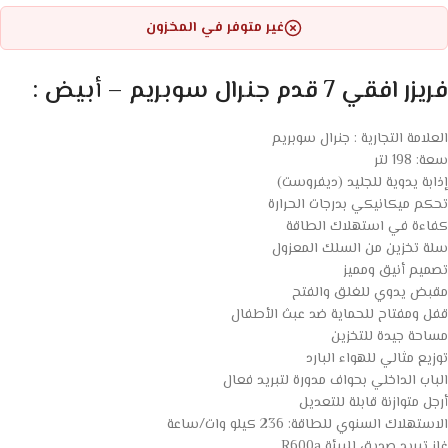
غير متوفر في المخزون
فريزر افقي 7 قدم جنرال سوبريم – أبيض :
العلامة التجارية : جنرال سوبريم
سعة: 198 لتر
إذابة يدوية للجليد (ديفروست)
تحكم ميكانيكي بدرجات الحرارة
كفاءة في استهلاك الطاقة
سلة تخزين من السلك المعزول
تصميم أنيق ومميز
مقبض يدوي للغلق والفتح
قفل ومفتاح للحماية ضد عبث الأطفال
مساحة جيدة للتخزين
توزيع مثالي للهواء البارد
الباب الداخلي بحواف مدورة لتبريد فعال
أرجل متوازنة قابلة للتعديل
الاستهلاك السنوي للطاقة: 236 كيلو وات/ساعة
غاز تبريد صديق للبيئة R600a