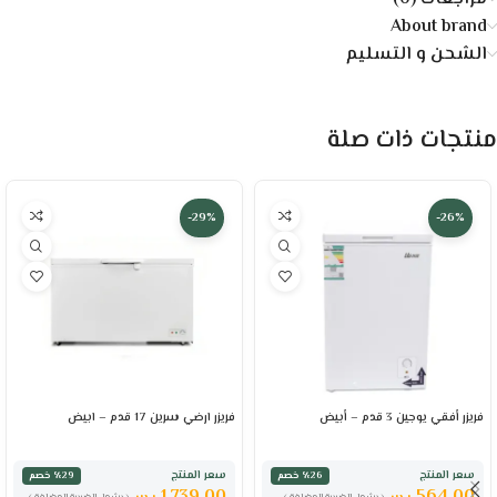
About brand
الشحن و التسليم
منتجات ذات صلة
-29%
-26%
فريزر أفقي يوجين 3 قدم – أبيض
فريزر ارضي سرين 17 قدم – ابيض
سعر المنتج
سعر المنتج
٪26 خصم
٪29 خصم