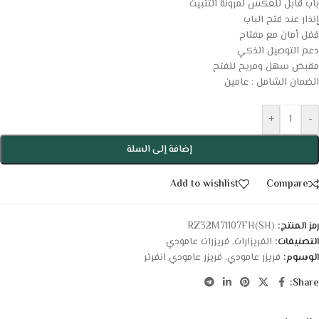
باب قابل للعكس لمرونة التثبيت
إنذار عند فتح الباب
قفل أمان مع مفتاح
دعم التوصيل الذكي
مقبض سهل ومريح للفتح
الضمان الشامل : عامين
+
-
إضافة إلى السلة
Add to wishlist
Compare
رمز المنتج:
RZ32M71107FH(SH)
التصنيفات:
الفريزارات
,
فريزرات عامودي
الوسوم:
فريزر عامودي
,
فريزر عامودي انفرتر
Share: