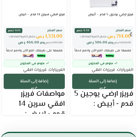
فريزر ارضي يوجين 5 قدم – أبيض
فريزر افقي سرين 14 قدم – ابيض
سعر المنتج
سعر المنتج
٪30 خصم
٪26 خصم
1,331.00
714.00
ر.س
ر.س
( يشمل الضريبة المضافة )
( يشمل الضريبة المضافة )
306.00
ر.س
466.00
ر.س
1,020.00
ر.س
وفر
1,797.00
ر.س
وفر
قسّمها على طريقتك. اشترِ الآن وادفع لاحقاً
قسّمها على طريقتك. اشترِ الآن وادفع لاحقاً
متوفر في المخزون
متوفر في المخزون
الفريزارات
,
فريزرات افقي
الفريزارات
,
فريزرات افقي
إضافة إلى السلة
إضافة إلى السلة
فريزر ارضي يوجين 5
مواصفات فريزر
قدم - أبيض :
افقي سرين 14
قدم - ابيض :
العلامة التجارية : يوجين
السعة : 144 لتر
العلامه التجاريه : سرين
الحجم الفعلي : 5 قدم
الحجم الفعلي : 14 قدم
تحكم يدوي بمستويات التبريد