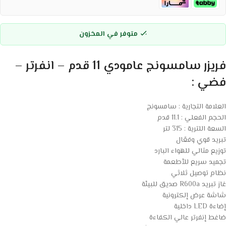
متوفر في المخزون
فريزر سامسونج عامودي 11 قدم – انفرتر –
فضي :
العلامة التجارية : سامسونج
الحجم الفعلي : 11.1 قدم
السعة اللترية : 315 لتر
تبريد قوي وفعّال
توزيع مثالي للهواء البارد
تجميد سريع للأطعمة
نظام توصيل ثلاثي
غاز تبريد R600a صديق للبيئة
شاشة عرض إلكترونية
إضاءة LED داخلية
ضاغط إنفرتر عالي الكفاءة