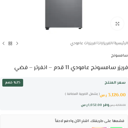
Click to enlarge
الرئيسية
/
الفريزارات
/
فريزرات عامودي
سامسونج
فريزر سامسونج عامودي 11 قدم – انفرتر – فضي
سعر المنتج
٪25 خصم
( يشمل الضريبة المضافة )
3,126.00
ر.س
وفر
1,032.00
ر.س
4,158.00
ر.س
قسّمها على طريقتك. اشترِ الآن وادفع لاحقاً