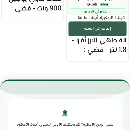
900 وات - فضي :
متوفر في المخزون
الأجهزة الصغيرة
,
أجهزة منزلية
العلامة التجارية : يوجين
القدرة الكهربية : 900 وات
إضافة إلى السلة
مزود بسرعتين لتناسب احتياجاتك
تقنية سرعة ذكية لضبط الأداء
الة طهي الارز أفرا -
سهولة في التشغيل والتنظيف
1.8 لتر - فضي :
شفرات من الفولاذ المقاوم للصدأ
عالي الجودة
محرك عالي الأداء يضمن توفير الطاقة
العلامة التجارية : أفرا
مستوى أمان عالٍ لضمان السلامة
السعة : 1.8 لتر
الضمان الشامل : عامين
متعددة الاستخدام لتحضير أطباق
الوكيل : شركة أمواج الدولية
متنوعة
حماية من درجات الحرارة العالية
تمنع ارتفاع درجة الحرارة وتضمن
الاستخدام الآمن
تمنحك طعام صحي ولذيذ
يوفر قياسات دقيقة للأرز والماء
للحصول على نتائج مثالية
سرعة في تحضير الطعام
متجر “بريق الأجهزة” هو وجهتك الأولى لتسوق أحدث الأجهزة
وعاء داخلي سهل التنظيف يمنع الأرز