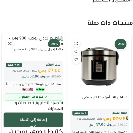
الشحن و التسليم
منتجات ذات صلة
-26%
-23%
خلاط يدوي يوجين 900 وات – فضي
سعر المنتج
٪26 خصم
177.00
ر.س
( يشمل الضريبة المضافة )
62.00
ر.س
239.00
ر.س
وفر
قسّمها على طريقتك. اشترِ الآن وادفع لاحقاً
متوفر في المخزون
الة طهي الارز أفرا – 1.8 لتر – فضي
الأجهزة الصغيرة
,
الخلاطات و
العصارات
سعر المنتج
٪23 خصم
189.00
ر.س
( يشمل الضريبة المضافة )
إضافة إلى السلة
57.00
ر.س
246.00
ر.س
وفر
خلاط يدوي يوجين
قسّمها على طريقتك. اشترِ الآن وادفع لاحقاً