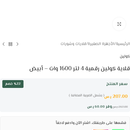
Click to enlarge
الرئيسية
/
الأجهزة الصغيرة
/
قلايات وشويات
كولين
قلاية كولين رقمية 4 لتر 1600 وات – أبيض
سعر المنتج
٪22 خصم
( يشمل الضريبة المضافة )
207.00
ر.س
وفر
60.00
ر.س
267.00
ر.س
قسّمها على طريقتك. اشترِ الآن وادفع لاحقاً