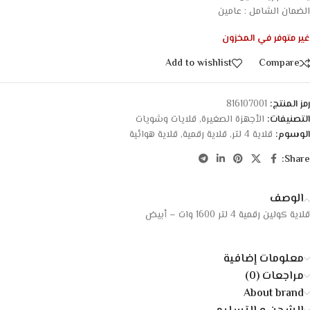
الضمان الشامل : عامين
غير متوفر في المخزون
Add to wishlist
Compare
رمز المنتج:
816107001
التصنيفات:
الأجهزة الصغيرة
,
قلايات وشويات
الوسوم:
قلاية 4 لتر
,
قلاية رقمية
,
قلاية هوائية
Share:
الوصف
قلاية كولين رقمية 4 لتر 1600 وات – أبيض
معلومات إضافية
مراجعات (0)
About brand