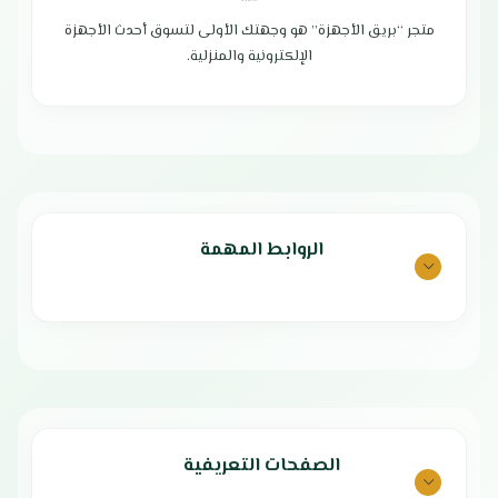
من الفولاذ المقاوم للصدأ
سرعة في تحضير الطعام
مصنوع من مواد ذات جودة عالية
متجر “بريق الأجهزة” هو وجهتك الأولى لتسوق أحدث الأجهزة
وعاء داخلي سهل التنظيف يمنع الأرز
موتور قوي لأداء متميز
من الالتصاق
الإلكترونية والمنزلية.
تصميم أنيق وبسيط
سهولة النقل والتخزين
مفتاح للتحكم السهل في السرعة
تصميم أنيق وعصري
خفيف الوزن وسهل التنظيف
صناعة عالية الجودة
مصنوع من مواد آمنة صحياً
بلد المنشأ : الصين
بلد المنشأ: الصين
الضمان الشامل : عامين
الروابط المهمة
الصفحات التعريفية