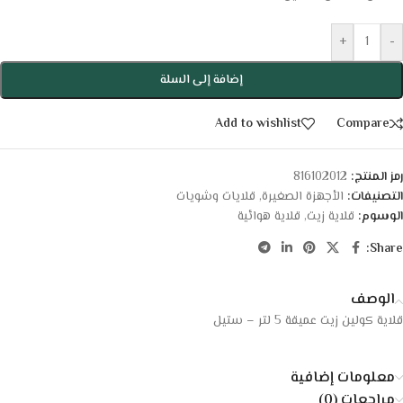
+
-
إضافة إلى السلة
Add to wishlist
Compare
رمز المنتج:
816102012
التصنيفات:
الأجهزة الصغيرة
,
قلايات وشويات
الوسوم:
قلاية زيت
,
قلاية هوائية
Share:
الوصف
قلاية كولين زيت عميقة 5 لتر – ستيل
معلومات إضافية
مراجعات (0)