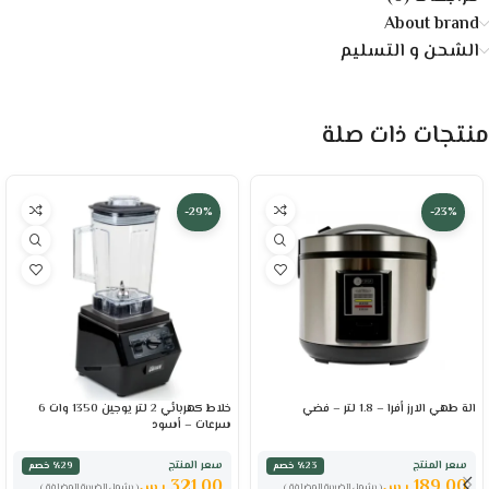
About brand
الشحن و التسليم
منتجات ذات صلة
-29%
-23%
الة طهي الارز أفرا – 1.8 لتر – فضي
خلاط كهربائي 2 لتر يوجين 1350 وات 6
سرعات – أسود
سعر المنتج
سعر المنتج
٪23 خصم
٪29 خصم
321.00
189.00
ر.س
ر.س
( يشمل الضريبة المضافة )
( يشمل الضريبة المضافة )