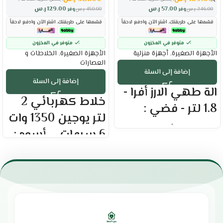
57.00
ر.س
129.00
ر.س
246.00
ر.س
وفر
450.00
ر.س
وفر
قسّمها على طريقتك. اشترِ الآن وادفع لاحقاً
قسّمها على طريقتك. اشترِ الآن وادفع لاحقاً
متوفر في المخزون
متوفر في المخزون
الأجهزة الصغيرة
,
أجهزة منزلية
الأجهزة الصغيرة
,
الخلاطات و
العصارات
إضافة إلى السلة
إضافة إلى السلة
الة طهي الارز أفرا -
خلاط كهربائي 2
1.8 لتر - فضي :
لتر يوجين 1350 وات
العلامة التجارية : أفرا
6 سرعات – أسود :
السعة : 1.8 لتر
متعددة الاستخدام لتحضير أطباق
العلامة التجارية: يوجين
متنوعة
الخلاط بقدرة 1350 وات
حماية من درجات الحرارة العالية
يحتوي على 6 سرعات مختلفة
تمنع ارتفاع درجة الحرارة وتضمن
سرعة عالية في تحضير الأطعمة
الاستخدام الآمن
والمأكولات
تمنحك طعام صحي ولذيذ
سهل الاستخدام والتنظيف
يوفر قياسات دقيقة للأرز والماء
شفرة متعددة الاستخدامات مصنوعة
للحصول على نتائج مثالية