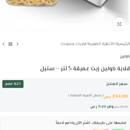
Click to enlarge
الرئيسية
/
الأجهزة الصغيرة
/
قلايات وشويات
كولين
قلاية كولين زيت عميقة 5 لتر – ستيل
سعر المنتج
٪23 خصم
( يشمل الضريبة المضافة )
244.00
ر.س
وفر
71.00
ر.س
315.00
ر.س
قسّمها على طريقتك. اشترِ الآن وادفع لاحقاً