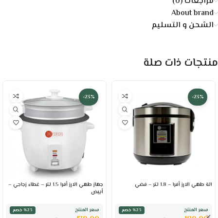
مراجعات (0)
About brand
الشحن و التسليم
منتجات ذات صلة
-23%
-23%
الة طهي الارز أفرا – 1.8 لتر – فضي
جهاز طهي الارز أفرا 1.5 لتر – غطاء زجاجي –
أبيض
سعر المنتج
سعر المنتج
٪23 خصم
٪23 خصم