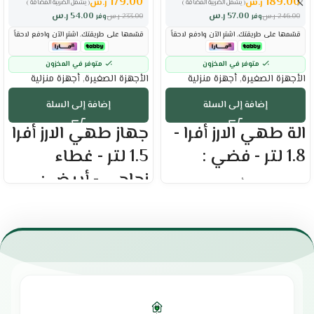
179.00
189.00
ر.س
ر.س
( يشمل الضريبة المضافة )
( يشمل الضريبة المضافة )
57.00
ر.س
54.00
ر.س
246.00
ر.س
وفر
233.00
ر.س
وفر
قسّمها على طريقتك. اشترِ الآن وادفع لاحقاً
قسّمها على طريقتك. اشترِ الآن وادفع لاحقاً
متوفر في المخزون
متوفر في المخزون
الأجهزة الصغيرة
,
أجهزة منزلية
الأجهزة الصغيرة
,
أجهزة منزلية
إضافة إلى السلة
إضافة إلى السلة
الة طهي الارز أفرا -
جهاز طهي الارز أفرا
1.8 لتر - فضي :
1.5 لتر - غطاء
زجاجي - أبيض :
العلامة التجارية : أفرا
السعة : 1.8 لتر
العلامة التجارية : أفرا
متعددة الاستخدام لتحضير أطباق
السعة : 1.5 لتر
متنوعة
وعاء داخلي غير لاصق
حماية من درجات الحرارة العالية
غطاء زجاجي
تمنع ارتفاع درجة الحرارة وتضمن
صفيحة تسخين من الألومنيوم
الاستخدام الآمن
خاصية الحفاظ على الدفء
تمنحك طعام صحي ولذيذ
الطهي بالضغط يقلل من وقت
يوفر قياسات دقيقة للأرز والماء
الطهي العادي
للحصول على نتائج مثالية