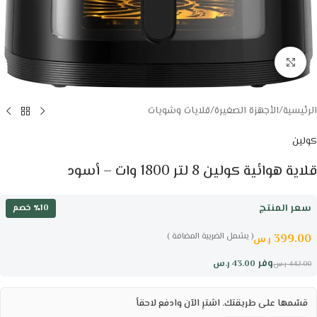
Click to enlarge
الرئيسية
/
الأجهزة الصغيرة
/
قلايات وشويات
كولين
قلاية هوائية كولين 8 لتر 1800 وات – أسود
سعر المنتج
٪10 خصم
( يشمل الضريبة المضافة )
399.00
ر.س
وفر
43.00
ر.س
442.00
ر.س
قسّمها على طريقتك. اشترِ الآن وادفع لاحقاً