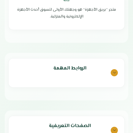
سهولة التنظيف والتخزين والنقل
سرعة في تحضير الطعام
مثالي للعائلات الكبيرة أو المناسبات
متجر “بريق الأجهزة” هو وجهتك الأولى لتسوق أحدث الأجهزة
وعاء داخلي سهل التنظيف يمنع الأرز
يمكنك تحضير جميع أنواع الأطعمة
من الالتصاق
الإلكترونية والمنزلية.
بسهولة بفضل الوظائف المتعددة
سهولة النقل والتخزين
بلد المنشأ : الصين
تصميم أنيق وعصري
الضمان الشامل : عامين
صناعة عالية الجودة
بلد المنشأ : الصين
الضمان الشامل : عامين
الروابط المهمة
الصفحات التعريفية