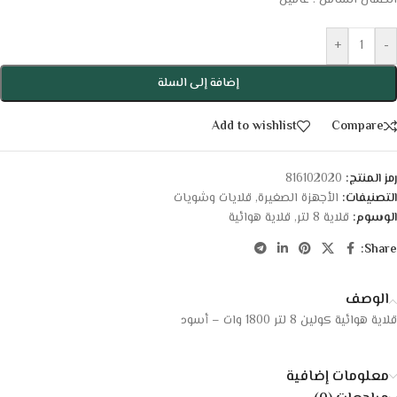
الضمان الشامل : عامين
+
-
إضافة إلى السلة
Add to wishlist
Compare
رمز المنتج:
816102020
التصنيفات:
الأجهزة الصغيرة
,
قلايات وشويات
الوسوم:
قلاية 8 لتر
,
قلاية هوائية
Share:
الوصف
قلاية هوائية كولين 8 لتر 1800 وات – أسود
معلومات إضافية