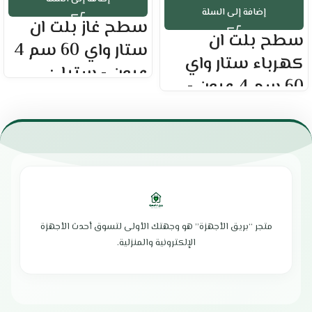
إضافة إلى السلة
سطح غاز بلت ان
سطح بلت ان
ستار واي 60 سم 4
كهرباء ستار واي
عيون - ستيل:
60 سم 4 عيون -
العلامة التجارية : ستار واي
تركي :
المقاس : 60 سم
4 عيون غاز
العلامة التجارية : ستار واي
عدد المفاتيح : 4 مفاتيح جانبية
سطح 60 سم
شعلة صغيرة، شعلتان متوسطتان،
4 عيون كهرباء
وشعلة كبيرة.
مساحة مناسبة لجميع أحجام أواني
خاصية الإشعال الذاتي
الطهي
طهي سريع ومتوازن
لوحة تحكم أمامية بـ 4 مفاتيح
يحتوي على حامل فولاذي غير لامع
سهولة الاستخدام والتنظيف
سطح مصنوع من مواد عالية الجودة
متجر “بريق الأجهزة” هو وجهتك الأولى لتسوق أحدث الأجهزة
مصنوع من خامات عالية الجودة
سهل الاستخدام ويمكن تنظيفة
الإلكترونية والمنزلية.
تصميم أنيق وعصري
بسهولة
صناعة السطح: تركيا
طهي الأطعمة في وقت سريع.
أبعاد المنتج : ‎50 x 40 x 80 سم
صمام أمان كامل
الضمان الشامل : عامين
تصميم أنيق وعصري
الوكيل : الشركة العربية الدولية
الأبعاد : 60*60*7 سم