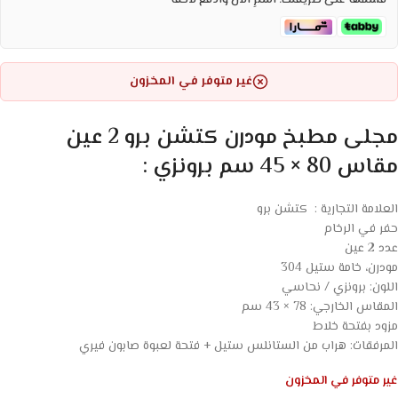
قسّمها على طريقتك. اشترِ الآن وادفع لاحقاً
غير متوفر في المخزون
مجلى مطبخ مودرن كتشن برو 2 عين
مقاس 80 × 45 سم برونزي :
العلامة التجارية : كتشن برو
حفر في الرخام
عدد 2 عين
مودرن، خامة ستيل 304
اللون: برونزي / نحاسي
المقاس الخارجي: 78 × 43 سم
مزود بفتحة خلاط
المرفقات: هراب من الستانلس ستيل + فتحة لعبوة صابون فيري
غير متوفر في المخزون