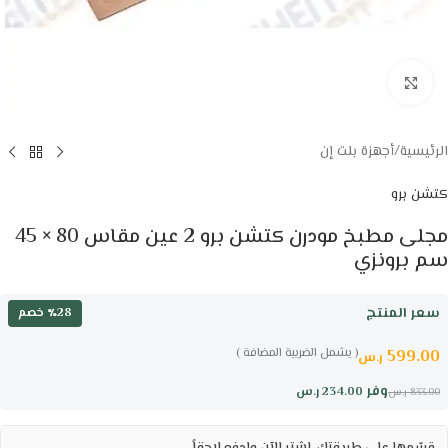
Click to enlarge
الرئيسية
/
أجهزة بلت إن
كتشن برو
مجلى مطبخ مودرن كتشن برو 2 عين مقاس 80 × 45
سم برونزي
سعر المنتج
٪28 خصم
( يشمل الضريبة المضافة )
599.00
ر.س
وفر
234.00
ر.س
833.00
ر.س