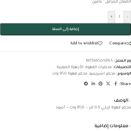
الضمان الشامل : عامين
+
-
إضافة إلى السلة
Add to wishlist
Compare
رمز المنتج:
M136650ARSA
التصنيفات:
محضرات القهوة
,
الأجهزة الصغيرة
الوسوم:
محضر اسبريسو
,
محضر قهوة 850 وات
Share:
الوصف
محضر قهوة اريتي 0.9 لتر – 850 وات – أسود
معلومات إضافية