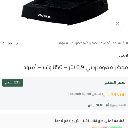
Click to enlarge
الرئيسية
/
الأجهزة الصغيرة
/
محضرات القهوة
اريتي
محضر قهوة اريتي 0.9 لتر – 850 وات – أسود
سعر المنتج
٪25 خصم
( يشمل الضريبة المضافة )
235.00
ر.س
وفر
78.00
ر.س
313.00
ر.س
قسّمها على طريقتك. اشترِ الآن وادفع لاحقاً