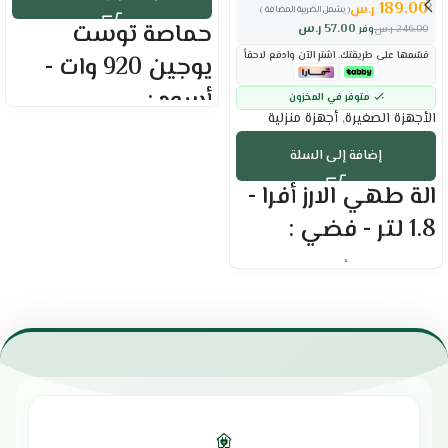
189.00
ر.س
( يشمل الضريبة المضافة )
حماصة توست
57.00
ر.س
246.00
ر.س
وفر
قسّمها على طريقتك. اشترِ الآن وادفع لاحقاً
يوجين 920 وات -
أسود :
متوفر في المخزون
الأجهزة الصغيرة
,
أجهزة منزلية
العلامة التجارية : يوجين
إضافة إلى السلة
القدرة الكهربية : 920 وات
سعة 1.7 لتر
الة طهي الارز أفرا -
2 شريحة
إمكانية التحكم في وقت التحميص
1.8 لتر - فضي :
لضبط النضج المثالي.
تحكم يدوي دقيق في درجة الحرارة
العلامة التجارية : أفرا
لمختلف الاستخدامات.
السعة : 1.8 لتر
تصميم مريح يضمن سهولة
متعددة الاستخدام لتحضير أطباق
الاستخدام والتنظيف.
متنوعة
مزود بمفتاح تشغيل لسهولة التحكم.
حماية من درجات الحرارة العالية
صينية داخلية مخصصة لجمع فتات الخبز
تمنع ارتفاع درجة الحرارة وتضمن
للحفاظ على النظافة.
الاستخدام الآمن
مؤشر ضوئي يوضح حالة التشغيل.
تمنحك طعام صحي ولذيذ
الضمان الشامل : عامين
يوفر قياسات دقيقة للأرز والماء
الوكيل : شركة أمواج الدولية
للحصول على نتائج مثالية