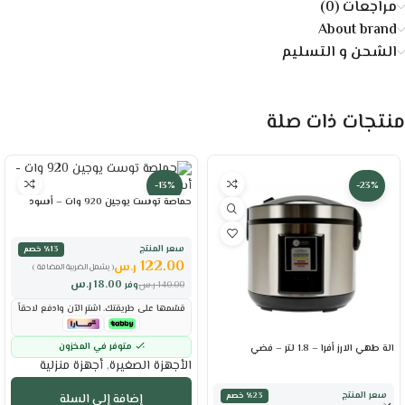
مراجعات (0)
About brand
الشحن و التسليم
منتجات ذات صلة
-13%
-23%
حماصة توست يوجين 920 وات – أسود
سعر المنتج
٪13 خصم
122.00
ر.س
( يشمل الضريبة المضافة )
18.00
ر.س
140.00
ر.س
وفر
قسّمها على طريقتك. اشترِ الآن وادفع لاحقاً
متوفر في المخزون
الة طهي الارز أفرا – 1.8 لتر – فضي
الأجهزة الصغيرة
,
أجهزة منزلية
سعر المنتج
٪23 خصم
إضافة إلى السلة