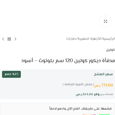
Click to enlarge
الرئيسية
/
الأجهزة الصغيرة
/
دفايات
كولين
مدفأة ديكور كولين 120 سم بلوتوث – أسود
سعر المنتج
٪23 خصم
( يشمل الضريبة المضافة )
771.00
ر.س
وفر
224.00
ر.س
995.00
ر.س
قسّمها على طريقتك. اشترِ الآن وادفع لاحقاً