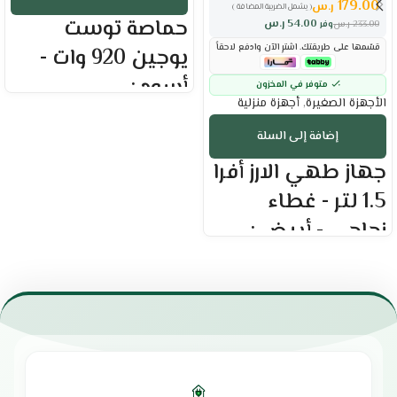
179.00
ر.س
( يشمل الضريبة المضافة )
حماصة توست
54.00
ر.س
233.00
ر.س
وفر
قسّمها على طريقتك. اشترِ الآن وادفع لاحقاً
يوجين 920 وات -
أسود :
متوفر في المخزون
الأجهزة الصغيرة
,
أجهزة منزلية
العلامة التجارية : يوجين
إضافة إلى السلة
القدرة الكهربية : 920 وات
سعة 1.7 لتر
جهاز طهي الارز أفرا
2 شريحة
إمكانية التحكم في وقت التحميص
1.5 لتر - غطاء
لضبط النضج المثالي.
زجاجي - أبيض :
تحكم يدوي دقيق في درجة الحرارة
لمختلف الاستخدامات.
تصميم مريح يضمن سهولة
العلامة التجارية : أفرا
الاستخدام والتنظيف.
السعة : 1.5 لتر
مزود بمفتاح تشغيل لسهولة التحكم.
وعاء داخلي غير لاصق
صينية داخلية مخصصة لجمع فتات الخبز
غطاء زجاجي
للحفاظ على النظافة.
صفيحة تسخين من الألومنيوم
مؤشر ضوئي يوضح حالة التشغيل.
خاصية الحفاظ على الدفء
الضمان الشامل : عامين
الطهي بالضغط يقلل من وقت
الوكيل : شركة أمواج الدولية
الطهي العادي