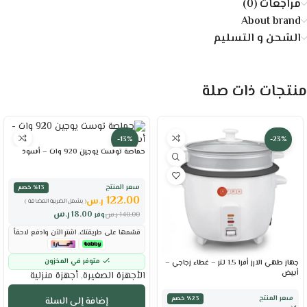
مراجعات (0)
About brand
الشحن و التسليم
منتجات ذات صلة
-13%
-23%
حماصة توست يوجين 920 وات – أسود
سعر المنتج
٪13 خصم
122.00
ر.س
( يشمل الضريبة المضافة )
18.00
ر.س
140.00
ر.س
وفر
قسّمها على طريقتك. اشترِ الآن وادفع لاحقاً
متوفر في المخزون
جهاز طهي الارز أفرا 1.5 لتر – غطاء زجاجي –
أبيض
الأجهزة الصغيرة
,
أجهزة منزلية
سعر المنتج
٪23 خصم
إضافة إلى السلة