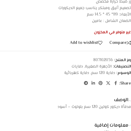
زر ضبط حرارة مخصص
تصميم أنيق ومبتكر يناسب جميع الديكورات
الأبعاد: 119* 45 * 14.5 سم
الضمان الشامل : عامين
غير متوفر في المخزون
Add to wishlist
Compare
رمز المنتج:
807102036
التصنيفات:
الأجهزة الصغيرة
,
دفايات
الوسوم:
دفاية 120 سم
,
دفاية كهربائية
Share:
الوصف
مدفأة ديكور كولين 120 سم بلوتوث – أسود
معلومات إضافية