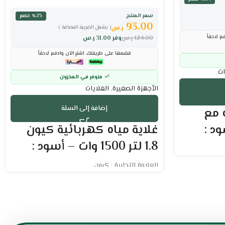
سعر المنتج
٪25 خصم
93.00
ر.س
( يشمل الضريبة المضافة )
ع لاحقاً
124.00
ر.س
وفر
31.00
ر.س
قسّمها على طريقتك. اشترِ الآن وادفع لاحقاً
ات
متوفر في المخزون
الأجهزة الصغيرة
,
الغلايات
إضافة إلى السلة
 100 وات مع
غلاية مياه كهربائية كيون
د :
1.8 لتر 1500 وات – أسود :
العلامة التجارية : كيون
القدرة: 1500 وات
السعة: 1.8 لتر
مقبض بارد وآمن للمس لراحة وأمان أكثر
إيقاف تلقائي بعد انتهاء الغليان لضمان الأمان
خاصية الحماية من الغليان الجاف