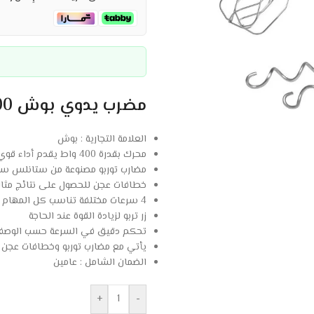
مضرب يدوي بوش 400 وات – 4 سرعات – أسود :
العلامة التجارية : بوش
محرك بقدرة 400 واط يقدم أداء قوي
مضارب توربو مصنوعة من ستانلس ست
خطافات عجن للحصول على نتائج مثال
4 سرعات مختلفة تناسب كل المهام
زر تربو لزيادة القوة عند الحاجة
تحكم دقيق في السرعة حسب الوصف
يأتي مع مضارب توربو وخطافات عجن
الضمان الشامل : عامين
+
-