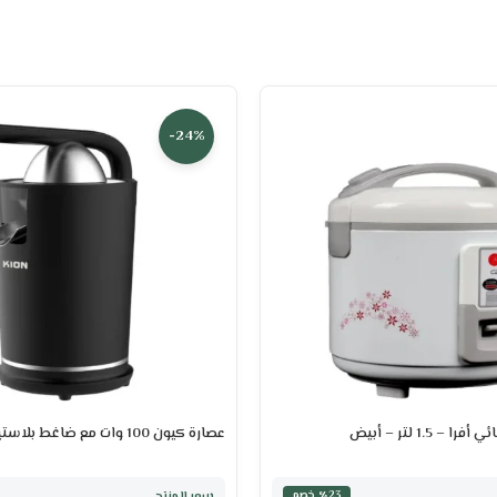
-24%
– 1.5 لتر – أبيض
عصارة كيون 100 وات مع ضاغط بلاستيك – أسود
سعر المنتج
٪23 خصم