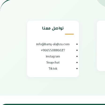
تصميم قاعدة ميكانيكي 360 درجة
ودة
مثالية للاستخدام في المنزل والمكتب
تصميم أنيق يناسب جميع الأذواق
غليان سريع
سهولة الاستخدام لجميع الأعمار
تواصل معنا
مصنوعة من الفولاذ المقاوم للصدأ
بلد المنشأ: الصين
الضمان الشامل : عامين
info@bariq-alajhza.com
966550886027+
instagram
Snapchat
Tiktok