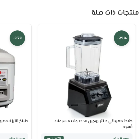
منتجات ذات صلة
-23%
-29%
خلاط كهربائي 2 لتر يوجين 1350 وات 6 سرعات –
طباخ الأرز الكهربائي أفرا 
أسود
سعر المنتج
سعر المنتج
٪29 خصم