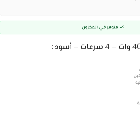
متوفر في المخزون
يل
ية
ة