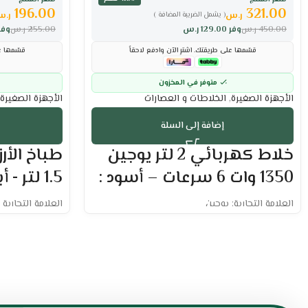
196.00
321.00
ر.س
ر.
( يشمل الضريبة المضافة )
450.00
ر.س
وفر
129.00
ر.س
255.00
ر.س
وفر
قسّمها على طريقتك. اشترِ الآن وادفع لاحقاً
قسّمها عل
متوفر في المخزون
الأجهزة الصغيرة
,
الخلاطات و العصارات
الأجهزة الصغيرة
إضافة إلى السلة
خلاط كهربائي 2 لتر يوجين
طباخ الأرز
1350 وات 6 سرعات – أسود :
1.5 لتر - أبيض :
العلامة التجارية: يوجين
العلامة التجارية :
الخلاط بقدرة 1350 وات
السعة : 1.5 لتر
يحتوي على 6 سرعات مختلفة
القدرة : 500 وات
سرعة عالية في تحضير الأطعمة والمأكولات
مساحة جيدة لل
سهل الاستخدام والتنظيف
وظيفة الحفاظ ع
شفرة متعددة الاستخدامات مصنوعة من الفولاذ
سرعة في تحضير
المقاوم للصدأ
وعاء داخلي سهل 