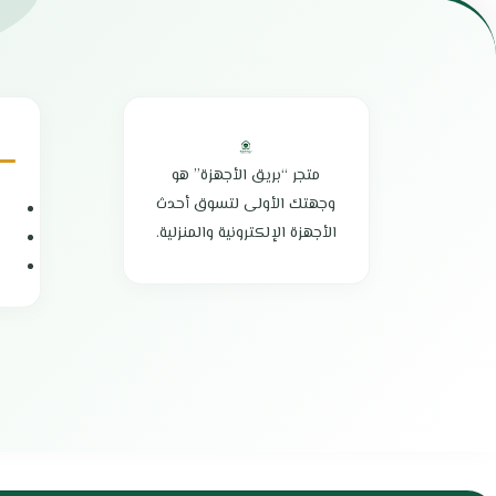
مصنوع من مواد ذات جودة عالية
سهولة النقل وال
موتور قوي لأداء متميز
تمنحك طعام صح
تصميم أنيق وبسيط
تصميم أنيق وع
مفتاح للتحكم السهل في السرعة
صناعة عالية الجو
خفيف الوزن وسهل التنظيف
بلد المنشأ : الص
مصنوع من مواد آمنة صحياً
الضمان الشامل :
بلد المنشأ: الصين
متجر “بريق الأجهزة” هو
وجهتك الأولى لتسوق أحدث
الأجهزة الإلكترونية والمنزلية.