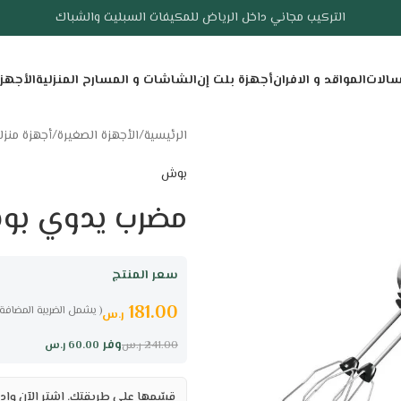
التركيب مجاني داخل الرياض للمكيفات السبليت والشباك
سالات
المواقد و الافران
أجهزة بلت إن
الشاشات و المسارح المنزلية
الأجهز
الرئيسية
/
الأجهزة الصغيرة
/
أجهزة منزل
بوش
مضرب يدوي بوش 400 وات – 4 سرعات
سعر المنتج
181.00
( يشمل الضريبة المضافة 
ر.س
وفر
60.00
ر.س
241.00
ر.س
قسّمها على طريقتك. اشترِ الآن وادف