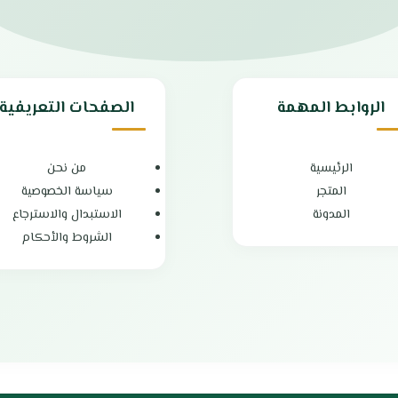
تخزين
الضمان الشامل : عامين
ي ولذيذ
الوكيل : شركة باقادر التجارية المحد
صري
دة
ين
 عامين
الروابط المهمة
الصفحات التعريفية
الرئيسية
من نحن
المتجر
سياسة الخصوصية
المدونة
الاستبدال والاسترجاع
الشروط والأحكام