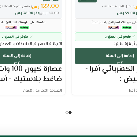
122.00
س
ر.س
( يشمل الضريبة المضافة )
( يشمل الضريبة المضافة )
59.00
ر.س
160.00
ر.س
وفر
38.00
ر.س
ى طريقتك. اشترِ الآن وادفع لاحقاً
قسّمها على طريقتك. اشترِ الآن وادف
متوفر في المخزون
متوفر في المخزون
,
أجهزة منزلية
الأجهزة الصغيرة
,
الخلاطات و العصار
إضافة إلى السلة
إضافة إلى السلة
 الكهربائي أفرا -
عصارة كيون
ضاغط بلاستيك - أسو
 أفرا
العلامة التجارية : كيون
القدرة : 100 وات
عصارة مزودة بضاغط بلاستيكي
طهي
مصنوعة من مواد عالية الجودة
لى الدفء التلقائي
مخروط مزدوج بمقاسين متنوعين
 الطعام
تشغيل فوري بلمسة واحدة
التنظيف يمنع الأرز من الالتصاق
طاقة قوية لعصير طازج وسريع