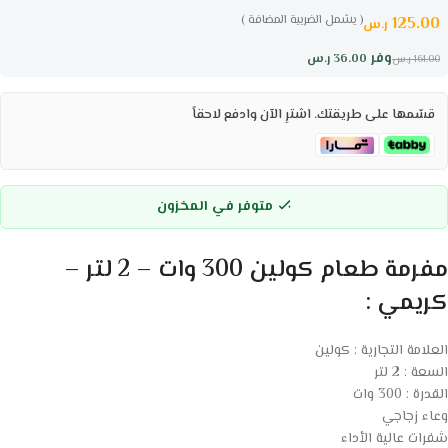
( يشمل الضريبة المضافة )
125.00
ر.س
وفر
36.00
ر.س
161.00
ر.س
قسّمها على طريقتك. اشترِ الآن وادفع لاحقاً
متوفر في المخزون
مفرمة طعام كولين 300 وات – 2 لتر –
كريمي :
العلامة التجارية : كولين
السعة : 2 لتر
القدرة : 300 وات
وعاء زجاجي
شفرات عالية الأداء