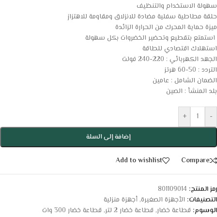
سهولة الاستخدام والتنظيف
حلقة مطاطية سفلية مضادة للانزلاق ومقاومة للاهتزاز
ميزة حماية المحرك من الحرارة الزائدة
استمتع بتقطيع وتحضير الخضروات بكل سهولة
استهلاك اقتصادي للطاقة
الجهد الكهربائي : 220-240 فولت
التردد : 50-60 هرتز
الضمان الشامل : عامين
بلد المنشأ : الصين
+
-
إضافة إلى السلة
Add to wishlist
Compare
رمز المنتج:
801109014
التصنيفات:
الأجهزة الصغيرة
,
أجهزة منزلية
الوسوم:
قطاعة خضار
,
قطاعة خضار 2 لتر
,
قطاعة خضار 300 وات