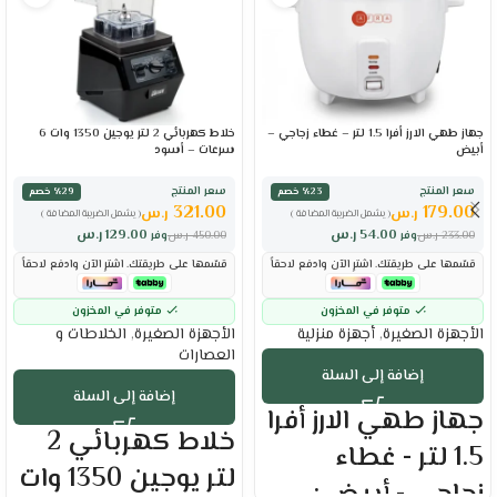
جهاز طهي الارز أفرا 1.5 لتر – غطاء زجاجي –
خلاط كهربائي 2 لتر يوجين 1350 وات 6
أبيض
سرعات – أسود
سعر المنتج
سعر المنتج
٪23 خصم
٪29 خصم
321.00
179.00
ر.س
ر.س
( يشمل الضريبة المضافة )
( يشمل الضريبة المضافة )
54.00
ر.س
129.00
ر.س
233.00
ر.س
وفر
450.00
ر.س
وفر
قسّمها على طريقتك. اشترِ الآن وادفع لاحقاً
قسّمها على طريقتك. اشترِ الآن وادفع لاحقاً
متوفر في المخزون
متوفر في المخزون
الأجهزة الصغيرة
,
أجهزة منزلية
الأجهزة الصغيرة
,
الخلاطات و
العصارات
إضافة إلى السلة
إضافة إلى السلة
جهاز طهي الارز أفرا
خلاط كهربائي 2
1.5 لتر - غطاء
لتر يوجين 1350 وات
زجاجي - أبيض :