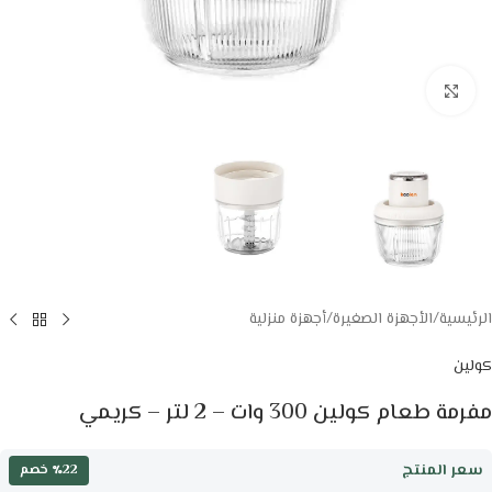
Click to enlarge
الرئيسية
/
الأجهزة الصغيرة
/
أجهزة منزلية
كولين
مفرمة طعام كولين 300 وات – 2 لتر – كريمي
سعر المنتج
٪22 خصم