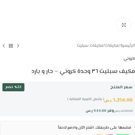
Click to enlarge
الرئيسية
/
مكيفات
/
مكيفات سبليت
كروني
مكيف سبليت ٣٦ وحدة كروني – حار و بارد
سعر المنتج
٪22 خصم
( يشمل الضريبة المضافة )
3,256.00
ر.س
وفر
944.00
ر.س
4,200.00
ر.س
قسّمها على طريقتك. اشترِ الآن وادفع لاحقاً