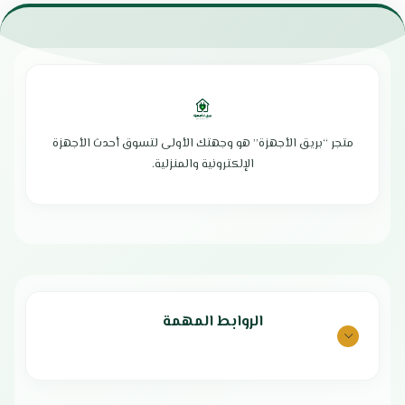
القدرة الإسمية : 2 طن
القدرة الاسمية : 2 طن
قدرة التبريد الفعلية : 21,000 وحدة
نوع الهواء : بارد
نظام التشغيل: تبريد فقط
تبريد سريع
نوع الغاز: فريون R410A الصديق للبيئة
غاز التبريد : R410a صديق للبيئة
أداء التبريد: تبريد سريع وفعّال
مزود بشبك خلفي عازل
المروحة: سرعات متعددة لضمان توزيع
توزيع للهواء البارد في 4 اتجاهات
مثالي للهواء
تدفق هواء قوي بعيد المدي مما
اتجاه تدفق الهواء: في اتجاهين
يجعلة مناسبا للمساحات الكبيرة
متجر “بريق الأجهزة” هو وجهتك الأولى لتسوق أحدث الأجهزة
لضمان تغطية أوسع
فلتر لتنقية الهواء سهل التنظيف
الإلكترونية والمنزلية.
تنقية الهواء: فلتر لتنقية الغبار
التحكم في درجة الحرارة بسهولة تامة
والأتربة، سهل التنظيف
ريش ذهبية
التحكم: يدوي
هدوء تام اثناء التشغيل
تصميم الهواء: ذعانف داخلية لتوجيه
مستوي كفاءة الطاقة : و
الهواء بشكل أفضل
الضمان الشامل : عامين
تهوية محسّنة: مزود بفتحة تغذية
بلد المنشأ : الصين
لتجديد الهواء
إعادة التشغيل: خاصية التشغيل
التلقائي عند انقطاع التيار
الروابط المهمة
مستوى الضوضاء: منخفض لتشغيل
أكثر راحة
كفاءة الطاقة: استهلاك موفر للطاقة