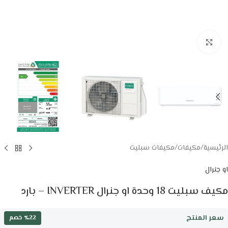
Click to enlarge
الرئيسية
/
مكيفات
/
مكيفات سبليت
او جنرال
مكيف سبليت 18 وحدة او جنرال INVERTER – بارد
سعر المنتج
٪22 خصم