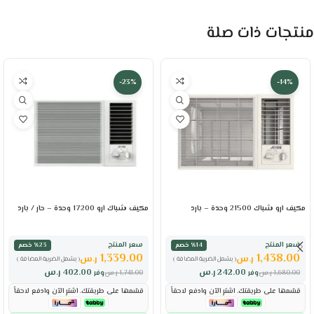
منتجات ذات صلة
-23%
-14%
مكيف ارو شباك 21500 وحدة – بارد
مكيف شباك ارو 17200 وحدة – حار / بارد
سعر المنتج
سعر المنتج
٪14 خصم
٪23 خصم
1,339.00
1,438.00
ر.س
ر.س
( يشمل الضريبة المضافة )
( يشمل الضريبة المضافة )
242.00
ر.س
402.00
ر.س
1,680.00
ر.س
وفر
1,741.00
ر.س
وفر
قسّمها على طريقتك. اشترِ الآن وادفع لاحقاً
قسّمها على طريقتك. اشترِ الآن وادفع لاحقاً