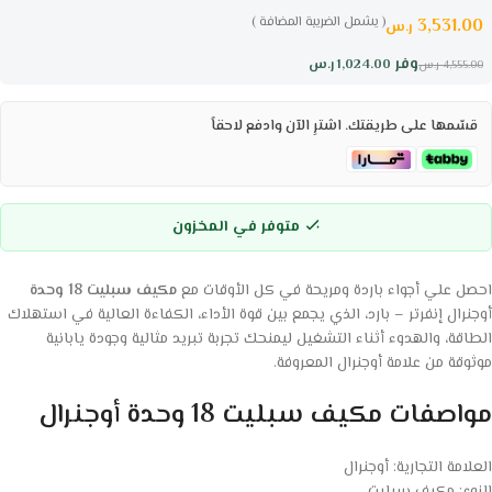
( يشمل الضريبة المضافة )
3,531.00
ر.س
وفر
1,024.00
ر.س
4,555.00
ر.س
قسّمها على طريقتك. اشترِ الآن وادفع لاحقاً
متوفر في المخزون
احصل علي أجواء باردة ومريحة في كل الأوقات مع
مكيف سبليت 18 وحدة
أوجنرال إنفرتر – بارد، الذي يجمع بين قوة الأداء، الكفاءة العالية في استهلاك
الطاقة، والهدوء أثناء التشغيل ليمنحك تجربة تبريد مثالية وجودة يابانية
موثوقة من علامة أوجنرال المعروفة.
مواصفات مكيف سبليت 18 وحدة أوجنرال
العلامة التجارية: أوجنرال