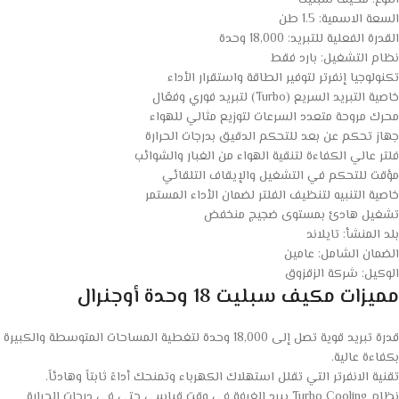
النوع: مكيف سبليت
السعة الاسمية: 1.5 طن
القدرة الفعلية للتبريد: 18,000 وحدة
نظام التشغيل: بارد فقط
تكنولوجيا إنفرتر لتوفير الطاقة واستقرار الأداء
خاصية التبريد السريع (Turbo) لتبريد فوري وفعّال
محرك مروحة متعدد السرعات لتوزيع مثالي للهواء
جهاز تحكم عن بعد للتحكم الدقيق بدرجات الحرارة
فلتر عالي الكفاءة لتنقية الهواء من الغبار والشوائب
مؤقت للتحكم في التشغيل والإيقاف التلقائي
خاصية التنبيه لتنظيف الفلتر لضمان الأداء المستمر
تشغيل هادئ بمستوى ضجيج منخفض
بلد المنشأ: تايلاند
الضمان الشامل: عامين
الوكيل: شركة الزقزوق
مميزات مكيف سبليت 18 وحدة أوجنرال
قدرة تبريد قوية تصل إلى 18,000 وحدة لتغطية المساحات المتوسطة والكبيرة
بكفاءة عالية.
تقنية الانفرتر التي تقلل استهلاك الكهرباء وتمنحك أداءً ثابتاً وهادئاً.
نظام Turbo Cooling يبرد الغرفة في وقت قياسي حتى في درجات الحرارة