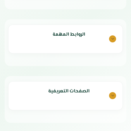
هدوء تام اثناء التشغيل
غاز تبريد R410a صديق للبيئة
مستوي كفاءة الطاقة : و
مستوى ضجيج منخفض
الضمان الشامل : عامين
أبعاد المنتج: ‎66 × 68 × 42 سم
بلد المنشأ : الصين
شبك خلفي عازل
استهلاك سنوي للطاقة: 6678
ضمان الكومبروسر: 5 سنوات
الروابط المهمة
بلد المنشأ: الصين
مميزات مكيف arrow
شباك
أداء قوي بقدرة 17200 وحدة يغطي
الغرف المتوسطة والكبيرة بكفاءة.
نظام تشغيل مزدوج (حار/بارد) يمنحك
راحة طوال العام.
تبريد سريع مع توزيع مثالي للهواء
الصفحات التعريفية
في جميع الاتجاهات.
تدفق هواء قوي بعيد المدى ليصل
إلى جميع أركان الغرفة.
مفتاح تحكم مرن لضبط درجة الحرارة
بسهولة.
فلتر لتنقية الهواء سهل التنظيف
يضمن هواءً نقياً وصحياً.