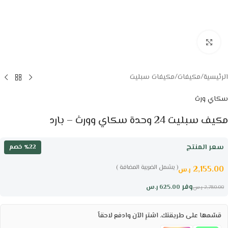
Click to enlarge
الرئيسية
/
مكيفات
/
مكيفات سبليت
سكاي ورث
مكيف سبليت 24 وحدة سكاي وورث – بارد
سعر المنتج
٪22 خصم
( يشمل الضريبة المضافة )
2,155.00
ر.س
وفر
625.00
ر.س
2,780.00
ر.س
قسّمها على طريقتك. اشترِ الآن وادفع لاحقاً