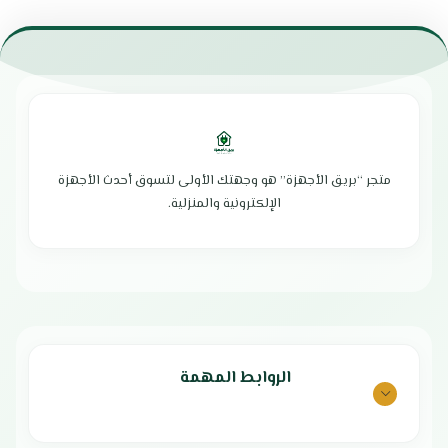
العلامة التجارية : الزامل
قدرة التبريد الفعلية : 21500 وحدة
القدرة الإسمية : 1.5 طن
القدرة الاسمية : 2 طن
نظام تشغيل بارد
نوع الهواء : بارد
تبريد سريع وفعال
تبريد سريع
فلتر قوي لتنقية الهواء
غاز التبريد : R410a صديق للبيئة
توزيع مثالي للهواء في اتجاهات
مزود بشبك خلفي عازل
مختلفه
توزيع للهواء البارد في 4 اتجاهات
امكانية التحكم في حرارة الغرفة
تدفق هواء قوي بعيد المدي مما
ريموت تحكم عن بعد بسيط
يجعلة مناسبا للمساحات الكبيرة
متجر “بريق الأجهزة” هو وجهتك الأولى لتسوق أحدث الأجهزة
هيكل متين مقاوم للتأكل والصدأ
فلتر لتنقية الهواء سهل التنظيف
الإلكترونية والمنزلية.
ريش داخلية متينة لتوزيع الهواء
التحكم في درجة الحرارة بسهولة تامة
كفاءة عالية وجودة مثالية
ريش ذهبية
نوع المبرد: R410A
هدوء تام اثناء التشغيل
صوت منخفض وهادي اثناء التشغيل
مستوي كفاءة الطاقة : و
الوزن : 57.2 كيلو
الضمان الشامل : عامين
الابعاد : 428 * 66 * 68
بلد المنشأ : الصين
ضمان الكمبروسر : 5 سنوات
الضمان الشامل : عامين
الروابط المهمة