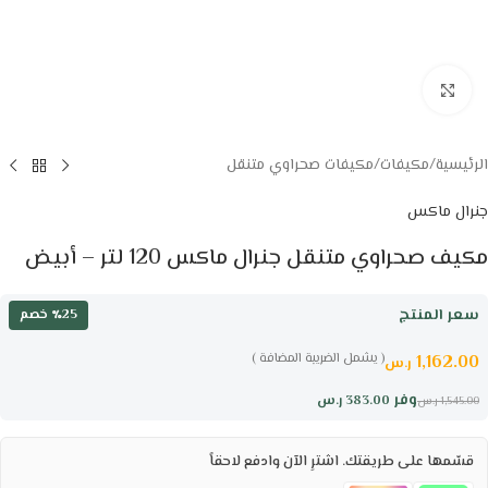
Click to enlarge
الرئيسية
/
مكيفات
/
مكيفات صحراوي متنقل
جنرال ماكس
مكيف صحراوي متنقل جنرال ماكس 120 لتر – أبيض
سعر المنتج
٪25 خصم
( يشمل الضريبة المضافة )
1,162.00
ر.س
وفر
383.00
ر.س
1,545.00
ر.س
قسّمها على طريقتك. اشترِ الآن وادفع لاحقاً