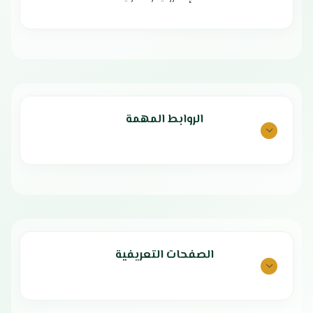
مروحة داخلية متعددة السرعات
تبريد سريع و فعال
فلتر صحي لإزالة الغبار والبكتيريا
سرعات متعددة للمحرك
غاز تبريد صديق للبيئة: R410a
غاز تبريد صديق للبيئة
تصميم أنيق يناسب جميع الأذواق
مكثفات ذهبية مقاومة للتأكل
الضمان الشامل عامين
اقل مستوي ضوضاء
ضمان الكمبروسر 5 سنوات
تدفق هواء قوي و بعيد المدي
بلد المنشأ الصين
توزيع هواء في جميع الاتجاهات
الضمان الشامل : عامين
الروابط المهمة
ضمان الكمبروسر : 5 اعوام
بلد المنشأ : الصين
الصفحات التعريفية