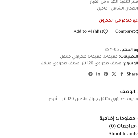
فلتر
لتنقية
الهواء
من
الغبار
الضمان الشامل : عامين
غير متوفر في المخزون
Add to wishlist
Compare
رمز المنتج:
ESY-03
التصنيفات:
مكيفات
,
مكيفات صحراوي متنقل
الوسوم:
مكيف صحراوي 120 لتر
,
مكيف صحراوي متنقل
Share:
الوصف
مكيف صحراوي متنقل جنرال ماكس 120 لتر – أبيض
معلومات إضافية
مراجعات (0)
About brand