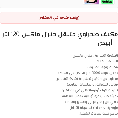
غير متوفر في المخزون
مكيف صحراوي متنقل جنرال ماكس 120 لتر
– أبيض :
العلامة التجارية : جنرال ماكس
السعة : 120 لتر
محرك
بقوة
350
وات
تدفق
هواء
6000
متر
مكعب
في
الساعة
مصنوع
من
الفايبر
لمقاومة
أشعة
الشمس
مثالي
للحدائق
والجلسات
الخارجية
تحريك
هواء
أوتوماتيكي
في
اتجاهين
تعبئة
ماء
يدوية
أو
آلية
بفضل
العوامة
خالي
من
رمان
البلي
والسير
والبكرة
مزود
بأربع
عجلات
لسهولة
التنقل
يدعم
ثلاث
سرعات
تشغيل