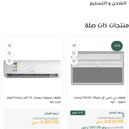
الشحن و التسليم
منتجات ذات صلة
-22%
مكيف تي سي ال شباك 20600 وحده –
مكيف سبيلت بيسك 36 الف وحدة انفرتر
انفرتر – بارد
حار و بارد
سعر المنتج
٪22 خصم
سعر المنتج
( يشمل الضريبة المضافة )
( يشمل الضريبة المضافة )
2,030.00
4,207.00
ر.س
ر.س
589.00
ر.س
2,619.00
ر.س
وفر