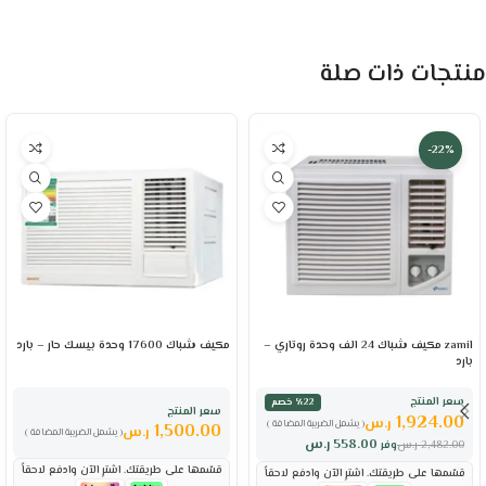
منتجات ذات صلة
-22%
zamil مكيف شباك 24 الف وحدة روتاري –
مكيف شباك 17600 وحدة بيسك حار – بارد
بارد
سعر المنتج
٪22 خصم
سعر المنتج
1,924.00
ر.س
( يشمل الضريبة المضافة )
1,500.00
ر.س
( يشمل الضريبة المضافة )
558.00
ر.س
2,482.00
ر.س
وفر
قسّمها على طريقتك. اشترِ الآن وادفع لاحقاً
قسّمها على طريقتك. اشترِ الآن وادفع لاحقاً