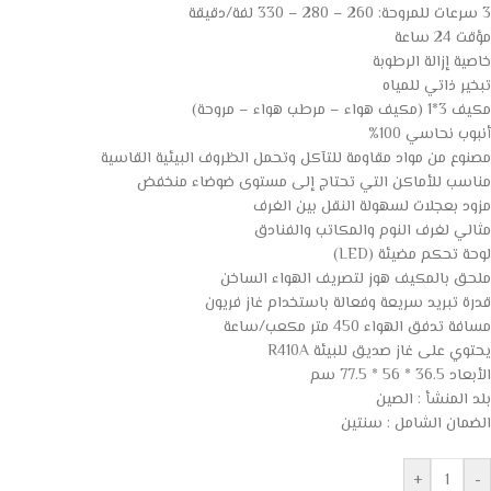
3 سرعات للمروحة: 260 – 280 – 330 لفة/دقيقة
مؤقت 24 ساعة
خاصية إزالة الرطوبة
تبخير ذاتي للمياه
مكيف 3*1 (مكيف هواء – مرطب هواء – مروحة)
أنبوب نحاسي 100%
مصنوع من مواد مقاومة للتآكل وتحمل الظروف البيئية القاسية
مناسب للأماكن التي تحتاج إلى مستوى ضوضاء منخفض
مزود بعجلات لسهولة النقل بين الغرف
مثالي لغرف النوم والمكاتب والفنادق
لوحة تحكم مضيئة (LED)
ملحق بالمكيف هوز لتصريف الهواء الساخن
قدرة تبريد سريعة وفعالة باستخدام غاز فريون
مسافة تدفق الهواء 450 متر مكعب/ساعة
يحتوي على غاز صديق للبيئة R410A
الأبعاد 36.5 * 56 * 77.5 سم
بلد المنشأ : الصين
الضمان الشامل : سنتين
+
-