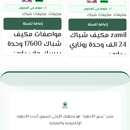
متوفر في المخزون
متوفر في المخزون
مكيفات
,
مكيفات شباك
مكيفات
,
مكيفات شباك
إضافة للسلة
إضافة للسلة
مواصفات مكيف
zamil مكيف شباك
شباك 17600 وحدة
24 الف وحدة روتاري
بيسك حار - بارد :
- بارد :
العلامه التجاريه : بيسك
العلامة التجارية : الزامل
حجم المكيف : 18000 وحدة
القدرة الإسمية : 2 طن
القدرة الفعليه : 17600 وحدة
قدرة التبريد الفعلية : 21,000 وحدة
مكيف حار بارد
نظام التشغيل: تبريد فقط
استهلاك موفر للطاقه
نوع الغاز: فريون R410A الصديق للبيئة
توزيع مثالي للهواء البارد
أداء التبريد: تبريد سريع وفعّال
غاز تبريد R410 صديق للبيئة
المروحة: سرعات متعددة لضمان توزيع
سرعات متعددة للمروحه
مثالي للهواء
ضاغط روتاري عالي الكفاءة
اتجاه تدفق الهواء: في اتجاهين
متجر “بريق الأجهزة” هو وجهتك الأولى لتسوق أحدث الأجهزة
قدرة تبريد و تدفئه عاليه
لضمان تغطية أوسع
تحكم يدوي
الإلكترونية والمنزلية.
تنقية الهواء: فلتر لتنقية الغبار
فلتر منقي للهواء
والأتربة، سهل التنظيف