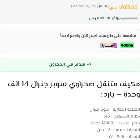
( يشمل الضريبة المضافة )
1,623.00
ر.س
وفر
649.00
ر.س
2,272.00
ر.س
قسّمها على طريقتك. اشترِ الآن وادفع لاحقاً
متوفر في المخزون
مكيف متنقل صحراوي سوبر جنرال 14 الف
وحدة – بارد :
العلامة التجارية : سوبر جنرال
نظام التشغيل : بارد
حجم المكيف : 14000 وحدة
القدرة الاسمية : 1.2 طن
القدرة : 1500 وات