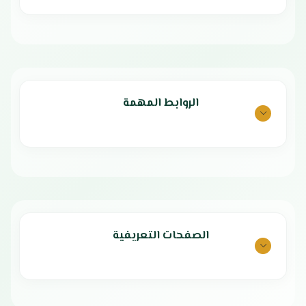
اداء تشغيل عالي الكفاءة
التحكم: يدوي
فتحة لسهولة ادخال الهواء النقي
تصميم الهواء: ذعانف داخلية لتوجيه
تدفق هواء بعيد المدي
الهواء بشكل أفضل
اقل مستوي ضوضاء
تهوية محسّنة: مزود بفتحة تغذية
هيكل مقاوم للصدأ و التأكل
لتجديد الهواء
مصنوع من مواد عاليه الجودة
إعادة التشغيل: خاصية التشغيل
سهولة الاستخدام و الصيانه
التلقائي عند انقطاع التيار
الروابط المهمة
الضمان الشامل : عامان
مستوى الضوضاء: منخفض لتشغيل
ضمان الكمبروسر : 5 سنوات
أكثر راحة
بلد الصنع : الصين
كفاءة الطاقة: استهلاك موفر للطاقة
الصفحات التعريفية