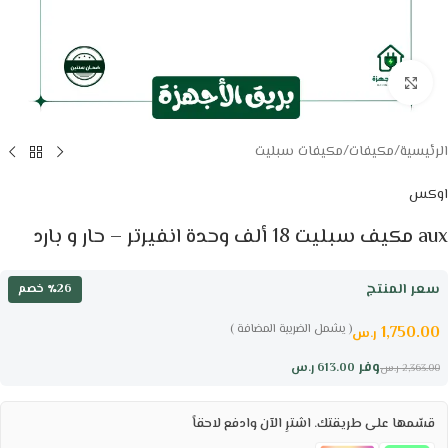
Click to enlarge
الرئيسية
/
مكيفات
/
مكيفات سبليت
اوكس
aux مكيف سبليت 18 ألف وحدة انفيرتر – حار و بارد
سعر المنتج
٪26 خصم
( يشمل الضريبة المضافة )
1,750.00
ر.س
وفر
613.00
ر.س
2,363.00
ر.س
قسّمها على طريقتك. اشترِ الآن وادفع لاحقاً