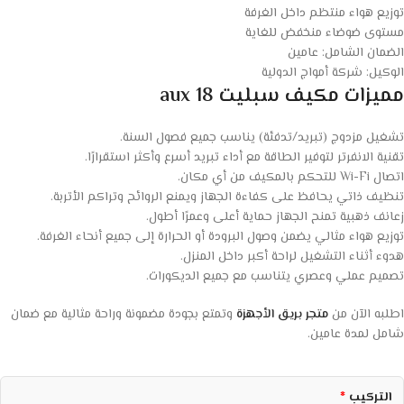
توزيع هواء منتظم داخل الغرفة
مستوى ضوضاء منخفض للغاية
الضمان الشامل: عامين
الوكيل: شركة أمواج الدولية
مميزات مكيف سبليت aux 18
تشغيل مزدوج (تبريد/تدفئة) يناسب جميع فصول السنة.
تقنية الانفرتر لتوفير الطاقة مع أداء تبريد أسرع وأكثر استقرارًا.
اتصال Wi-Fi للتحكم بالمكيف من أي مكان.
تنظيف ذاتي يحافظ على كفاءة الجهاز ويمنع الروائح وتراكم الأتربة.
زعانف ذهبية تمنح الجهاز حماية أعلى وعمرًا أطول.
توزيع هواء مثالي يضمن وصول البرودة أو الحرارة إلى جميع أنحاء الغرفة.
هدوء أثناء التشغيل لراحة أكبر داخل المنزل.
تصميم عملي وعصري يتناسب مع جميع الديكورات.
اطلبه الآن من
متجر بريق الأجهزة
وتمتع بجودة مضمونة وراحة مثالية مع ضمان
شامل لمدة عامين.
التركيب
*